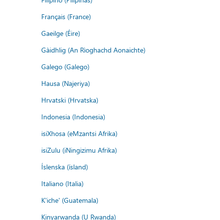
Français (France)
Gaeilge (Éire)
Gàidhlig (An Rìoghachd Aonaichte)
Galego (Galego)
Hausa (Najeriya)
Hrvatski (Hrvatska)
Indonesia (Indonesia)
isiXhosa (eMzantsi Afrika)
isiZulu (iNingizimu Afrika)
Íslenska (ísland)
Italiano (Italia)
K'iche' (Guatemala)
Kinyarwanda (U Rwanda)