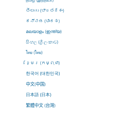
తెలుగు (భారతదేశం)
ಕನ್ನಡ (ಭಾರತ)
മലയാളം (ഇന്ത്യ)
සිංහල (ශ්‍රී ලංකාව)
ไทย (ไทย)
ខ្មែរ (កម្ពុជា)
한국어 (대한민국)
中文(中国)
日本語 (日本)
繁體中文 (台灣)