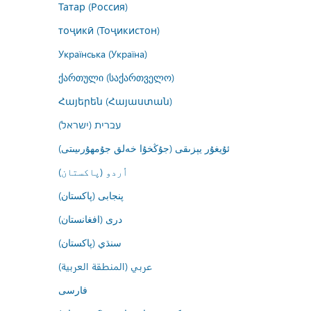
Татар (Россия)
тоҷикӣ (Тоҷикистон)
Українська (Україна)
ქართული (საქართველო)
Հայերեն (Հայաստան)
עברית (ישראל)
ئۇيغۇر يېزىقى (جۇڭخۇا خەلق جۇمھۇرىيىتى)
اُردو (پاکستان)
پنجابی (پاکستان)
درى (افغانستان)
سنڌي (پاکستان)
عربي (المنطقة العربية)
فارسى