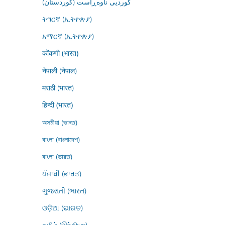
کوردیی ناوەڕاست (کوردستان)
ትግርኛ (ኢትዮጵያ)
አማርኛ (ኢትዮጵያ)
कोंकणी (भारत)
नेपाली (नेपाल)
मराठी (भारत)
हिन्दी (भारत)
অসমীয়া (ভাৰত)
বাংলা (বাংলাদেশ)
বাংলা (ভারত)
ਪੰਜਾਬੀ (ਭਾਰਤ)
ગુજરાતી (ભારત)
ଓଡ଼ିଆ (ଭାରତ)
தமிழ் (இந்தியா)