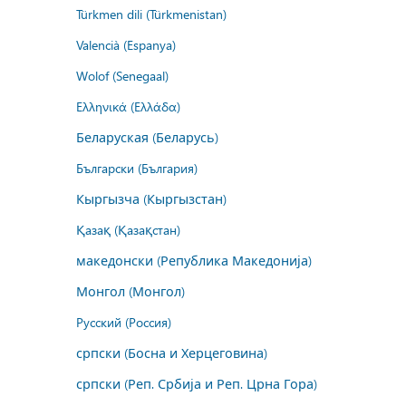
Türkmen dili (Türkmenistan)
Valencià (Espanya)
Wolof (Senegaal)
Ελληνικά (Ελλάδα)
Беларуская (Беларусь)
Български (България)
Кыргызча (Кыргызстан)
Қазақ (Қазақстан)
македонски (Република Македонија)
Монгол (Монгол)
Русский (Россия)
српски (Босна и Херцеговина)
српски (Реп. Србија и Реп. Црна Гора)