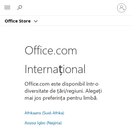
Conectaț
Microsoft
vă
la
Office Store
contul
dvs.
Office.com
Internațional
Office.com este disponibil într-o
diversitate de țări/regiuni. Alegeți
mai jos preferința pentru limbă.
Afrikaans (Suid-Afrika)
Asụsụ Igbo (Naịjịrịa)