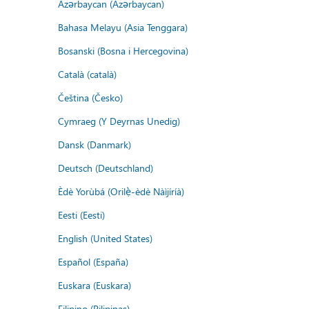
Azərbaycan (Azərbaycan)
Bahasa Melayu (Asia Tenggara)
Bosanski (Bosna i Hercegovina)
Català (català)
Čeština (Česko)
Cymraeg (Y Deyrnas Unedig)
Dansk (Danmark)
Deutsch (Deutschland)
Èdè Yorùbá (Orilẹ̀-èdè Nàìjíríà)
Eesti (Eesti)
English (United States)
Español (España)
Euskara (Euskara)
Filipino (Pilipinas)