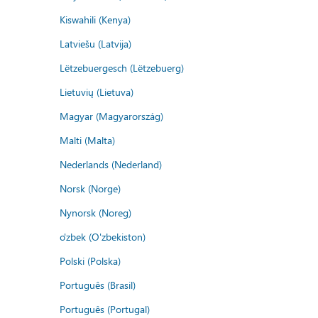
Kiswahili (Kenya)
Latviešu (Latvija)
Lëtzebuergesch (Lëtzebuerg)
Lietuvių (Lietuva)
Magyar (Magyarország)
Malti (Malta)
Nederlands (Nederland)
Norsk (Norge)
Nynorsk (Noreg)
o'zbek (O'zbekiston)
Polski (Polska)
Português (Brasil)
Português (Portugal)