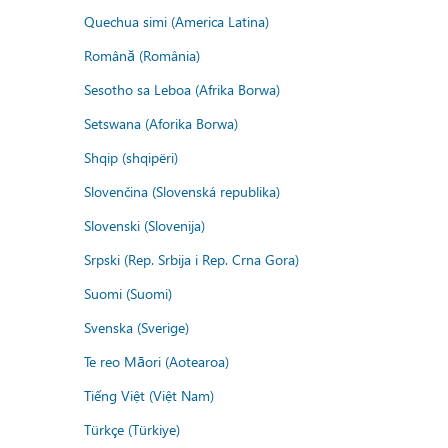
Quechua simi (America Latina)
Română (România)
Sesotho sa Leboa (Afrika Borwa)
Setswana (Aforika Borwa)
Shqip (shqipëri)
Slovenčina (Slovenská republika)
Slovenski (Slovenija)
Srpski (Rep. Srbija i Rep. Crna Gora)
Suomi (Suomi)
Svenska (Sverige)
Te reo Māori (Aotearoa)
Tiếng Việt (Việt Nam)
Türkçe (Türkiye)