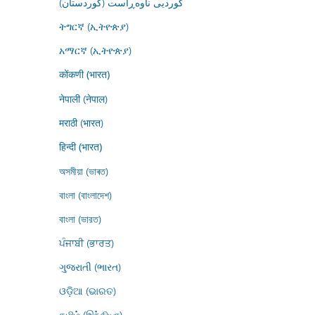
کوردیی ناوەڕاست (کوردستان)
ትግርኛ (ኢትዮጵያ)
አማርኛ (ኢትዮጵያ)
कोंकणी (भारत)
नेपाली (नेपाल)
मराठी (भारत)
हिन्दी (भारत)
অসমীয়া (ভাৰত)
বাংলা (বাংলাদেশ)
বাংলা (ভারত)
ਪੰਜਾਬੀ (ਭਾਰਤ)
ગુજરાતી (ભારત)
ଓଡ଼ିଆ (ଭାରତ)
தமிழ் (இந்தியா)