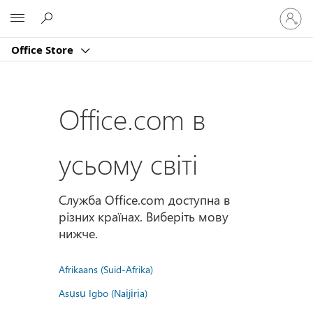
Увійдіт
Microsoft
у
свій
Office Store
обліко
запис
Office.com в
усьому світі
Служба Office.com доступна в
різних країнах. Виберіть мову
нижче.
Afrikaans (Suid-Afrika)
Asụsụ Igbo (Naịjịrịa)