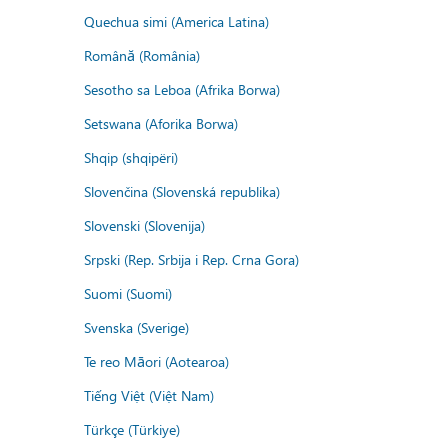
Quechua simi (America Latina)
Română (România)
Sesotho sa Leboa (Afrika Borwa)
Setswana (Aforika Borwa)
Shqip (shqipëri)
Slovenčina (Slovenská republika)
Slovenski (Slovenija)
Srpski (Rep. Srbija i Rep. Crna Gora)
Suomi (Suomi)
Svenska (Sverige)
Te reo Māori (Aotearoa)
Tiếng Việt (Việt Nam)
Türkçe (Türkiye)