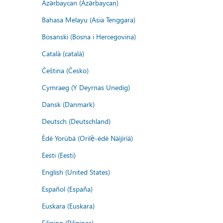
Azərbaycan (Azərbaycan)
Bahasa Melayu (Asia Tenggara)
Bosanski (Bosna i Hercegovina)
Català (català)
Čeština (Česko)
Cymraeg (Y Deyrnas Unedig)
Dansk (Danmark)
Deutsch (Deutschland)
Èdè Yorùbá (Orilẹ̀-èdè Nàìjíríà)
Eesti (Eesti)
English (United States)
Español (España)
Euskara (Euskara)
Filipino (Pilipinas)