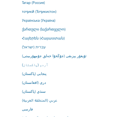
Татар (Россия)
тоҷикӣ (Тоҷикистон)
Українська (Україна)
ქართული (საქართველო)
Հայերեն (Հայաստան)
עברית (ישראל)
ئۇيغۇر يېزىقى (جۇڭخۇا خەلق جۇمھۇرىيىتى)
اُردو (پاکستان)
پنجابی (پاکستان)
درى (افغانستان)
سنڌي (پاکستان)
عربي (المنطقة العربية)
فارسى