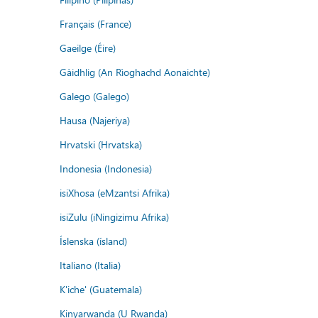
Français (France)
Gaeilge (Éire)
Gàidhlig (An Rìoghachd Aonaichte)
Galego (Galego)
Hausa (Najeriya)
Hrvatski (Hrvatska)
Indonesia (Indonesia)
isiXhosa (eMzantsi Afrika)
isiZulu (iNingizimu Afrika)
Íslenska (ísland)
Italiano (Italia)
K'iche' (Guatemala)
Kinyarwanda (U Rwanda)