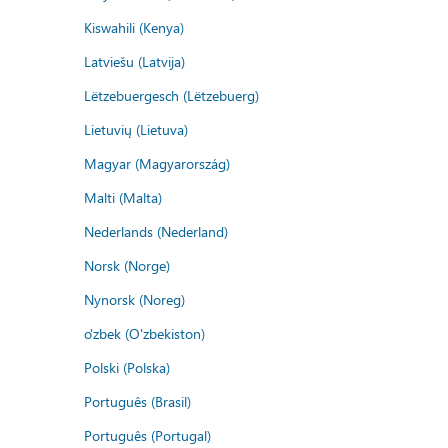
Kiswahili (Kenya)
Latviešu (Latvija)
Lëtzebuergesch (Lëtzebuerg)
Lietuvių (Lietuva)
Magyar (Magyarország)
Malti (Malta)
Nederlands (Nederland)
Norsk (Norge)
Nynorsk (Noreg)
o'zbek (O'zbekiston)
Polski (Polska)
Português (Brasil)
Português (Portugal)