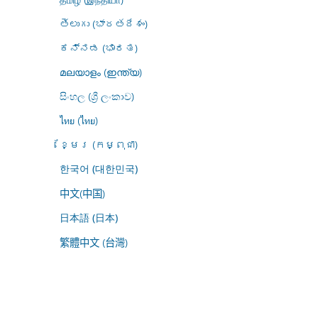
తెలుగు (భారతదేశం)
ಕನ್ನಡ (ಭಾರತ)
മലയാളം (ഇന്ത്യ)
සිංහල (ශ්‍රී ලංකාව)
ไทย (ไทย)
ខ្មែរ (កម្ពុជា)
한국어 (대한민국)
中文(中国)
日本語 (日本)
繁體中文 (台灣)