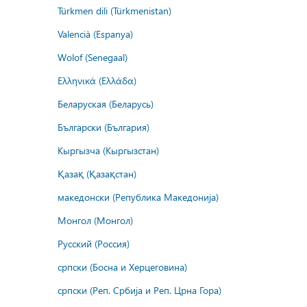
Türkmen dili (Türkmenistan)
Valencià (Espanya)
Wolof (Senegaal)
Ελληνικά (Ελλάδα)
Беларуская (Беларусь)
Български (България)
Кыргызча (Кыргызстан)
Қазақ (Қазақстан)
македонски (Република Македонија)
Монгол (Монгол)
Русский (Россия)
српски (Босна и Херцеговина)
српски (Реп. Србија и Реп. Црна Гора)