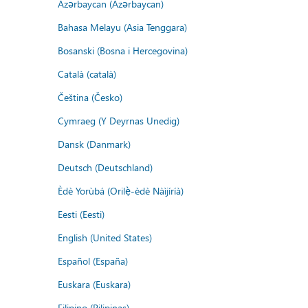
Azərbaycan (Azərbaycan)
Bahasa Melayu (Asia Tenggara)
Bosanski (Bosna i Hercegovina)
Català (català)
Čeština (Česko)
Cymraeg (Y Deyrnas Unedig)
Dansk (Danmark)
Deutsch (Deutschland)
Èdè Yorùbá (Orilẹ̀-èdè Nàìjíríà)
Eesti (Eesti)
English (United States)
Español (España)
Euskara (Euskara)
Filipino (Pilipinas)