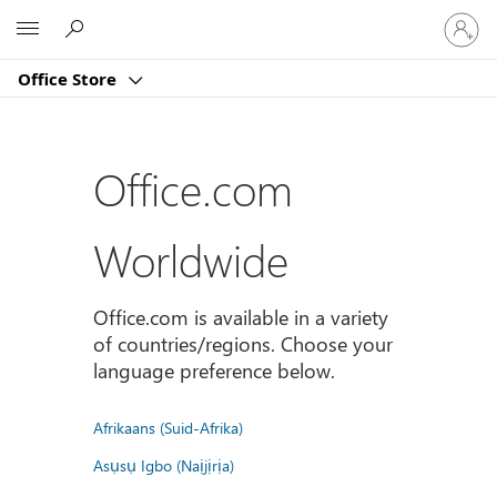
Sign
Microsoft
in
to
Office Store
your
account
Office.com
Worldwide
Office.com is available in a variety
of countries/regions. Choose your
language preference below.
Afrikaans (Suid-Afrika)
Asụsụ Igbo (Naịjịrịa)