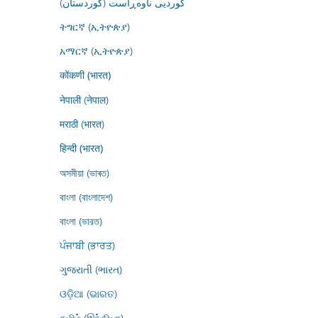
کوردیی ناوەڕاست (کوردستان)
ትግርኛ (ኢትዮጵያ)
አማርኛ (ኢትዮጵያ)
कोंकणी (भारत)
नेपाली (नेपाल)
मराठी (भारत)
हिन्दी (भारत)
অসমীয়া (ভাৰত)
বাংলা (বাংলাদেশ)
বাংলা (ভারত)
ਪੰਜਾਬੀ (ਭਾਰਤ)
ગુજરાતી (ભારત)
ଓଡ଼ିଆ (ଭାରତ)
தமிழ் (இந்தியா)