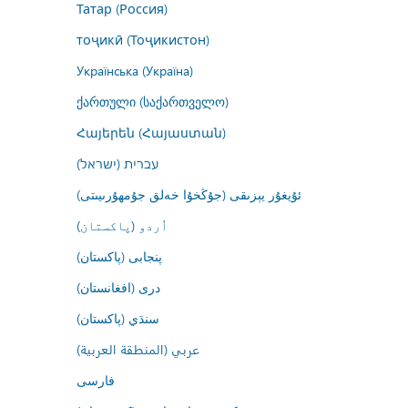
Татар (Россия)
тоҷикӣ (Тоҷикистон)
Українська (Україна)
ქართული (საქართველო)
Հայերեն (Հայաստան)
עברית (ישראל)
ئۇيغۇر يېزىقى (جۇڭخۇا خەلق جۇمھۇرىيىتى)
اُردو (پاکستان)
پنجابی (پاکستان)
درى (افغانستان)
سنڌي (پاکستان)
عربي (المنطقة العربية)
فارسى