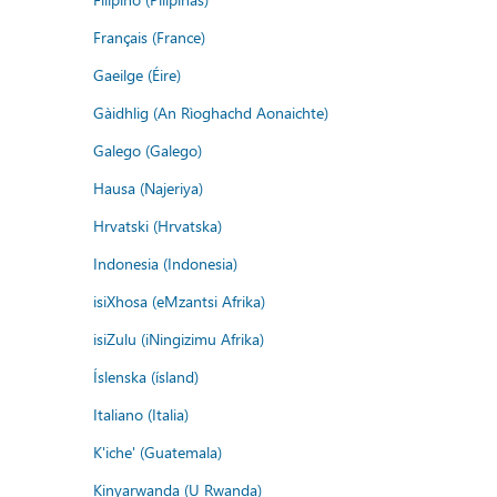
Français (France)
Gaeilge (Éire)
Gàidhlig (An Rìoghachd Aonaichte)
Galego (Galego)
Hausa (Najeriya)
Hrvatski (Hrvatska)
Indonesia (Indonesia)
isiXhosa (eMzantsi Afrika)
isiZulu (iNingizimu Afrika)
Íslenska (ísland)
Italiano (Italia)
K'iche' (Guatemala)
Kinyarwanda (U Rwanda)