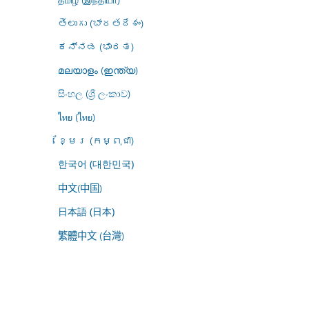
తెలుగు (భారతదేశం)
ಕನ್ನಡ (ಭಾರತ)
മലയാളം (ഇന്ത്യ)
සිංහල (ශ්‍රී ලංකාව)
ไทย (ไทย)
ខ្មែរ (កម្ពុជា)
한국어 (대한민국)
中文(中国)
日本語 (日本)
繁體中文 (台灣)