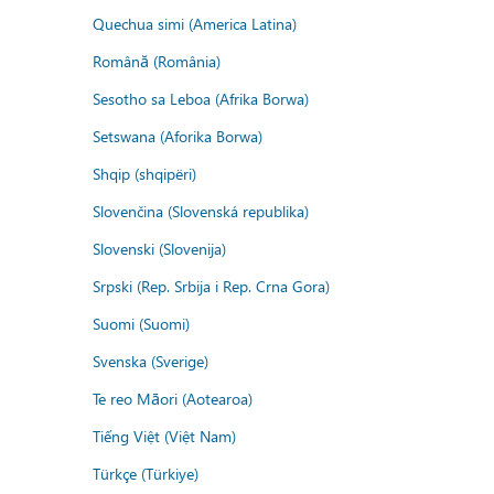
Quechua simi (America Latina)
Română (România)
Sesotho sa Leboa (Afrika Borwa)
Setswana (Aforika Borwa)
Shqip (shqipëri)
Slovenčina (Slovenská republika)
Slovenski (Slovenija)
Srpski (Rep. Srbija i Rep. Crna Gora)
Suomi (Suomi)
Svenska (Sverige)
Te reo Māori (Aotearoa)
Tiếng Việt (Việt Nam)
Türkçe (Türkiye)