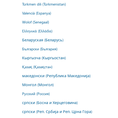
Türkmen dili (Türkmenistan)
Valencià (Espanya)
Wolof (Senegaal)
Ελληνικά (Ελλάδα)
Беларуская (Беларусь)
Български (България)
Кыргызча (Кыргызстан)
Қазақ (Қазақстан)
македонски (Република Македонија)
Монгол (Монгол)
Русский (Россия)
српски (Босна и Херцеговина)
српски (Реп. Србија и Реп. Црна Гора)