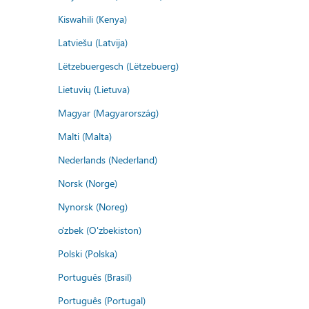
Kiswahili (Kenya)
Latviešu (Latvija)
Lëtzebuergesch (Lëtzebuerg)
Lietuvių (Lietuva)
Magyar (Magyarország)
Malti (Malta)
Nederlands (Nederland)
Norsk (Norge)
Nynorsk (Noreg)
o'zbek (O'zbekiston)
Polski (Polska)
Português (Brasil)
Português (Portugal)