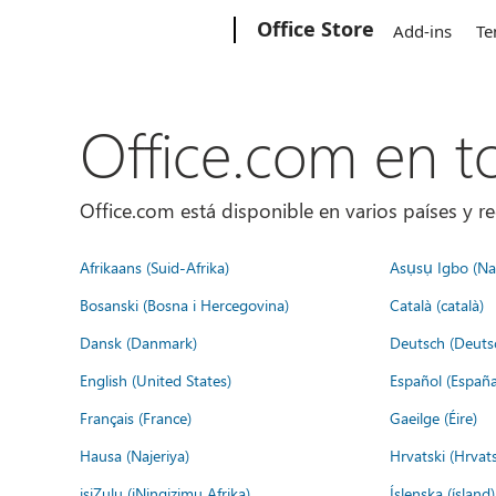
Microsoft
Office Store
Add-ins
Te
Office.com en 
Office.com está disponible en varios países y re
Afrikaans (Suid-Afrika)
Asụsụ Igbo (Naị
Bosanski (Bosna i Hercegovina)
Català (català)
Dansk (Danmark)
Deutsch (Deuts
English (United States)
Español (España
Français (France)
Gaeilge (Éire)
Hausa (Najeriya)
Hrvatski (Hrvat
isiZulu (iNingizimu Afrika)
Íslenska (ísland)