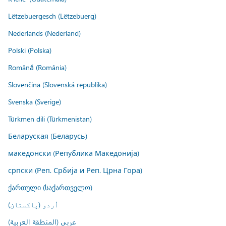
Lëtzebuergesch (Lëtzebuerg)
Nederlands (Nederland)
Polski (Polska)
Română (România)
Slovenčina (Slovenská republika)
Svenska (Sverige)
Türkmen dili (Türkmenistan)
Беларуская (Беларусь)
македонски (Република Македонија)
српски (Реп. Србија и Реп. Црна Гора)
ქართული (საქართველო)
اُردو (پاکستان)
عربي (المنطقة العربية)