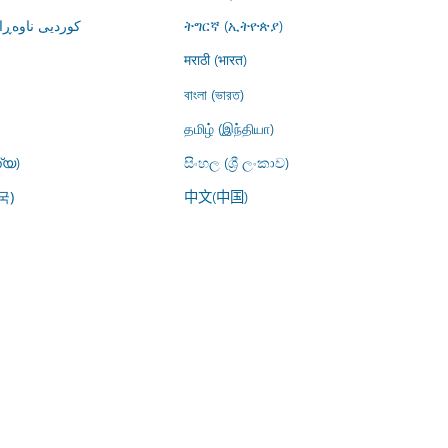
کوردیی ناوە)
ትግርኛ (ኢትዮጵያ)
मराठी (भारत)
বাংলা (ভারত)
தமிழ் (இந்தியா)
്യ)
සිංහල (ශ්‍රී ලංකාව)
中文(中国)
국)