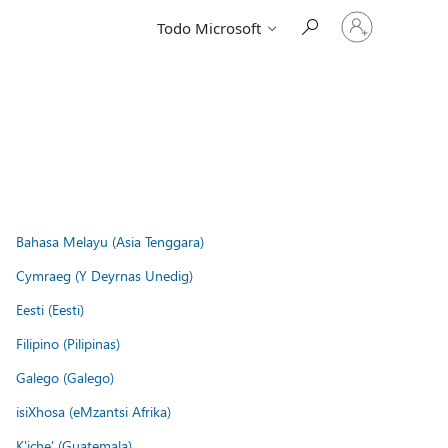
Iniciar
Todo Microsoft
sesión
en
tu
cuenta
Bahasa Melayu (Asia Tenggara)
Cymraeg (Y Deyrnas Unedig)
Eesti (Eesti)
Filipino (Pilipinas)
Galego (Galego)
isiXhosa (eMzantsi Afrika)
K'iche' (Guatemala)