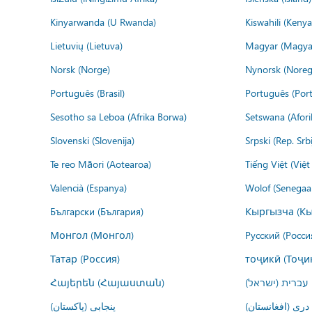
Kinyarwanda (U Rwanda)
Kiswahili (Kenya
Lietuvių (Lietuva)
Magyar (Magya
Norsk (Norge)
Nynorsk (Noreg
Português (Brasil)
Português (Port
Sesotho sa Leboa (Afrika Borwa)
Setswana (Afor
Slovenski (Slovenija)
Srpski (Rep. Srb
Te reo Māori (Aotearoa)
Tiếng Việt (Việ
Valencià (Espanya)
Wolof (Senegaal
Български (България)
Кыргызча (Кы
Монгол (Монгол)
Русский (Росси
Татар (Россия)
тоҷикӣ (Тоҷи
Հայերեն (Հայաստան)
עברית (ישראל)
درى (افغانستان)
پنجابی (پاکستان)