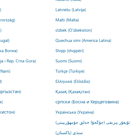
)
Latviešu (Latvija)
rország)
Malti (Malta)
)
o'zbek (O'zbekiston)
ugal)
Quechua simi (America Latina)
ika Borwa)
Shqip (shqipëri)
ija i Rep. Crna Gora)
Suomi (Suomi)
t Nam)
Türkçe (Türkiye)
)
Ελληνικά (Ελλάδα)
ргызстан)
Қазақ (Қазақстан)
я)
српски (Босна и Херцеговина)
кистон)
Українська (Україна)
ئۇيغۇر يېزىقى (جۇڭخۇا خەلق جۇمھۇرىيىتى)
سنڌي (پاکستان)