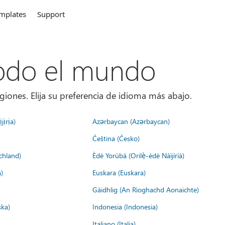
mplates
Support
todo el mundo
giones. Elija su preferencia de idioma más abajo.
jịrịa)
Azərbaycan (Azərbaycan)
Čeština (Česko)
chland)
Èdè Yorùbá (Orilẹ̀-èdè Nàìjíríà)
)
Euskara (Euskara)
Gàidhlig (An Rìoghachd Aonaichte)
ska)
Indonesia (Indonesia)
Italiano (Italia)