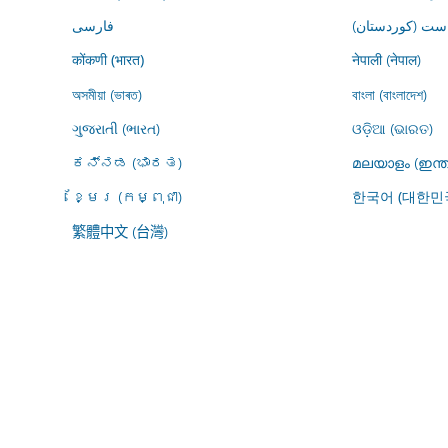
ڕاست (کوردستان
فارسى
नेपाली (नेपाल)
कोंकणी (भारत)
অসমীয়া (ভাৰত)
বাংলা (বাংলাদেশ)
ગુજરાતી (ભારત)
ଓଡ଼ିଆ (ଭାରତ)
ಕನ್ನಡ (ಭಾರತ)
മലയാളം (ഇന്ത
ខ្មែរ (កម្ពុជា)
한국어 (대한민
繁體中文 (台灣)