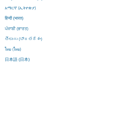
አማርኛ (ኢትዮጵያ)
हिन्दी (भारत)
ਪੰਜਾਬੀ (ਭਾਰਤ)
తెలుగు (భారతదేశం)
ไทย (ไทย)
日本語 (日本)