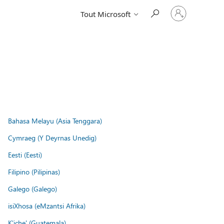
Connectez-
Tout Microsoft
vous
à
votre
compte
Bahasa Melayu (Asia Tenggara)
Cymraeg (Y Deyrnas Unedig)
Eesti (Eesti)
Filipino (Pilipinas)
Galego (Galego)
isiXhosa (eMzantsi Afrika)
K'iche' (Guatemala)