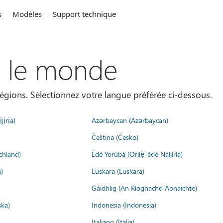
s
Modèles
Support technique
s le monde
égions. Sélectionnez votre langue préférée ci-dessous.
jịrịa)
Azərbaycan (Azərbaycan)
Čeština (Česko)
chland)
Èdè Yorùbá (Orilẹ̀-èdè Nàìjíríà)
)
Euskara (Euskara)
Gàidhlig (An Rìoghachd Aonaichte)
ska)
Indonesia (Indonesia)
Italiano (Italia)