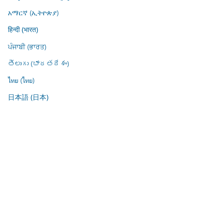
አማርኛ (ኢትዮጵያ)
हिन्दी (भारत)
ਪੰਜਾਬੀ (ਭਾਰਤ)
తెలుగు (భారతదేశం)
ไทย (ไทย)
日本語 (日本)