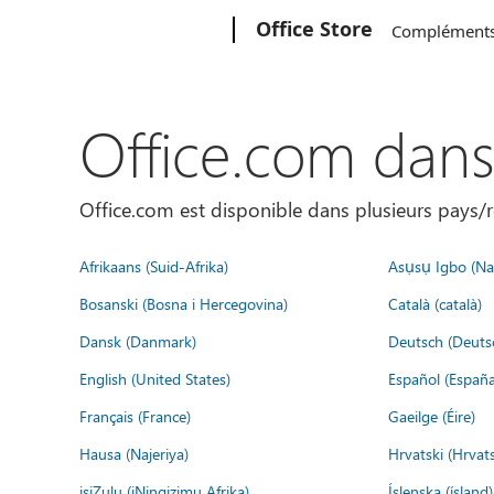
Microsoft
Office Store
Complément
Office.com dan
Office.com est disponible dans plusieurs pays/r
Afrikaans (Suid-Afrika)
Asụsụ Igbo (Naị
Bosanski (Bosna i Hercegovina)
Català (català)
Dansk (Danmark)
Deutsch (Deuts
English (United States)
Español (España
Français (France)
Gaeilge (Éire)
Hausa (Najeriya)
Hrvatski (Hrvat
isiZulu (iNingizimu Afrika)
Íslenska (ísland)