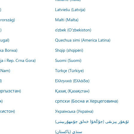
)
Latviešu (Latvija)
rország)
Malti (Malta)
)
o'zbek (O'zbekiston)
ugal)
Quechua simi (America Latina)
ika Borwa)
Shqip (shqipëri)
ija i Rep. Crna Gora)
Suomi (Suomi)
t Nam)
Türkçe (Türkiye)
)
Ελληνικά (Ελλάδα)
ргызстан)
Қазақ (Қазақстан)
я)
српски (Босна и Херцеговина)
кистон)
Українська (Україна)
ئۇيغۇر يېزىقى (جۇڭخۇا خەلق جۇمھۇرىيىتى)
سنڌي (پاکستان)