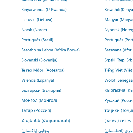
Kinyarwanda (U Rwanda)
Kiswahili (Kenya
Lietuvių (Lietuva)
Magyar (Magya
Norsk (Norge)
Nynorsk (Noreg
Português (Brasil)
Português (Port
Sesotho sa Leboa (Afrika Borwa)
Setswana (Afor
Slovenski (Slovenija)
Srpski (Rep. Srb
Te reo Māori (Aotearoa)
Tiếng Việt (Việ
Valencià (Espanya)
Wolof (Senegaal
Български (България)
Кыргызча (Кы
Монгол (Монгол)
Русский (Росси
Татар (Россия)
тоҷикӣ (Тоҷи
Հայերեն (Հայաստան)
עברית (ישראל)
درى (افغانستان)
پنجابی (پاکستان)