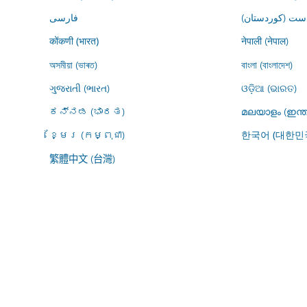
ڕاست (کوردستان
فارسى
नेपाली (नेपाल)
कोंकणी (भारत)
অসমীয়া (ভাৰত)
বাংলা (বাংলাদেশ)
ગુજરાતી (ભારત)
ଓଡ଼ିଆ (ଭାରତ)
ಕನ್ನಡ (ಭಾರತ)
മലയാളം (ഇന്ത
ខ្មែរ (កម្ពុជា)
한국어 (대한민
繁體中文 (台灣)