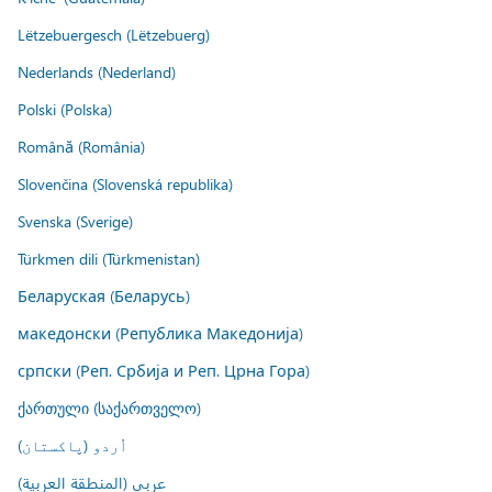
Lëtzebuergesch (Lëtzebuerg)
Nederlands (Nederland)
Polski (Polska)
Română (România)
Slovenčina (Slovenská republika)
Svenska (Sverige)
Türkmen dili (Türkmenistan)
Беларуская (Беларусь)
македонски (Република Македонија)
српски (Реп. Србија и Реп. Црна Гора)
ქართული (საქართველო)
اُردو (پاکستان)
عربي (المنطقة العربية)