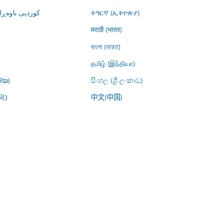
کوردیی ناوە)
ትግርኛ (ኢትዮጵያ)
मराठी (भारत)
বাংলা (ভারত)
தமிழ் (இந்தியா)
്യ)
සිංහල (ශ්‍රී ලංකාව)
中文(中国)
국)