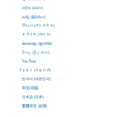
ଓଡ଼ିଆ (ଭାରତ)
தமிழ் (இந்தியா)
తెలుగు (భారతదేశం)
ಕನ್ನಡ (ಭಾರತ)
മലയാളം (ഇന്ത്യ)
සිංහල (ශ්‍රී ලංකාව)
ไทย (ไทย)
ខ្មែរ (កម្ពុជា)
한국어 (대한민국)
中文(中国)
日本語 (日本)
繁體中文 (台灣)