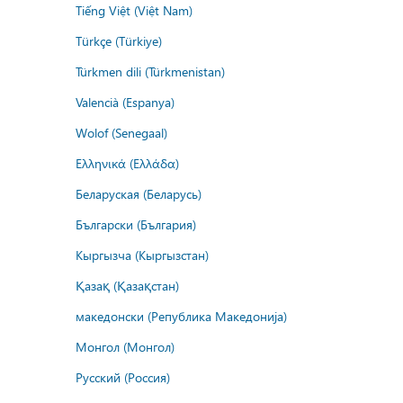
Tiếng Việt (Việt Nam)
Türkçe (Türkiye)
Türkmen dili (Türkmenistan)
Valencià (Espanya)
Wolof (Senegaal)
Ελληνικά (Ελλάδα)
Беларуская (Беларусь)
Български (България)
Кыргызча (Кыргызстан)
Қазақ (Қазақстан)
македонски (Република Македонија)
Монгол (Монгол)
Русский (Россия)