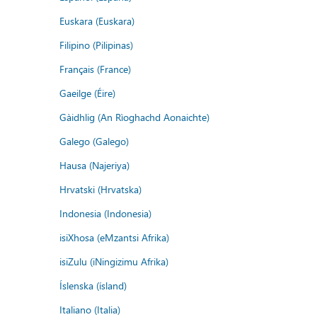
Euskara (Euskara)
Filipino (Pilipinas)
Français (France)
Gaeilge (Éire)
Gàidhlig (An Rìoghachd Aonaichte)
Galego (Galego)
Hausa (Najeriya)
Hrvatski (Hrvatska)
Indonesia (Indonesia)
isiXhosa (eMzantsi Afrika)
isiZulu (iNingizimu Afrika)
Íslenska (ísland)
Italiano (Italia)