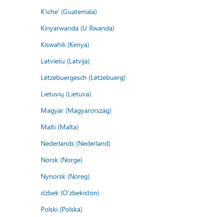
K'iche' (Guatemala)
Kinyarwanda (U Rwanda)
Kiswahili (Kenya)
Latviešu (Latvija)
Lëtzebuergesch (Lëtzebuerg)
Lietuvių (Lietuva)
Magyar (Magyarország)
Malti (Malta)
Nederlands (Nederland)
Norsk (Norge)
Nynorsk (Noreg)
o'zbek (O'zbekiston)
Polski (Polska)