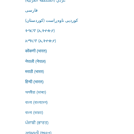
فارسى
کوردیی ناوەڕاست (کوردستان)
ትግርኛ (ኢትዮጵያ)
አማርኛ (ኢትዮጵያ)
कोंकणी (भारत)
नेपाली (नेपाल)
मराठी (भारत)
हिन्दी (भारत)
অসমীয়া (ভাৰত)
বাংলা (বাংলাদেশ)
বাংলা (ভারত)
ਪੰਜਾਬੀ (ਭਾਰਤ)
ગુજરાતી (ભારત)