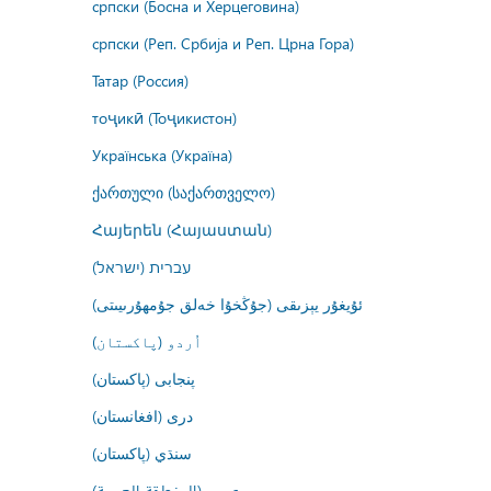
српски (Босна и Херцеговина)
српски (Реп. Србија и Реп. Црна Гора)
Татар (Россия)
тоҷикӣ (Тоҷикистон)
Українська (Україна)
ქართული (საქართველო)
Հայերեն (Հայաստան)
עברית (ישראל)
ئۇيغۇر يېزىقى (جۇڭخۇا خەلق جۇمھۇرىيىتى)
اُردو (پاکستان)
پنجابی (پاکستان)
درى (افغانستان)
سنڌي (پاکستان)
عربي (المنطقة العربية)