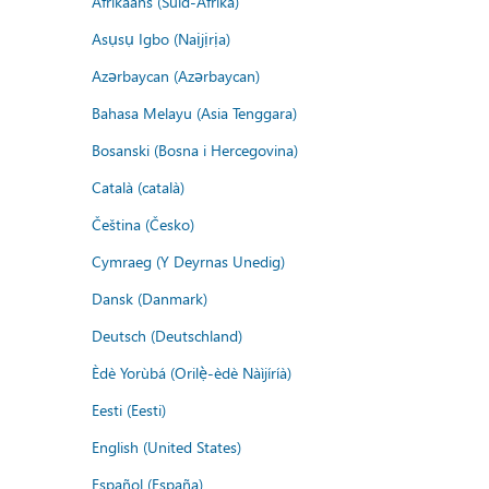
Afrikaans (Suid-Afrika)
Asụsụ Igbo (Naịjịrịa)
Azərbaycan (Azərbaycan)
Bahasa Melayu (Asia Tenggara)
Bosanski (Bosna i Hercegovina)
Català (català)
Čeština (Česko)
Cymraeg (Y Deyrnas Unedig)
Dansk (Danmark)
Deutsch (Deutschland)
Èdè Yorùbá (Orilẹ̀-èdè Nàìjíríà)
Eesti (Eesti)
English (United States)
Español (España)