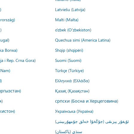
)
Latviešu (Latvija)
rország)
Malti (Malta)
)
o'zbek (O'zbekiston)
ugal)
Quechua simi (America Latina)
ika Borwa)
Shqip (shqipëri)
ija i Rep. Crna Gora)
Suomi (Suomi)
t Nam)
Türkçe (Türkiye)
)
Ελληνικά (Ελλάδα)
ргызстан)
Қазақ (Қазақстан)
я)
српски (Босна и Херцеговина)
кистон)
Українська (Україна)
ئۇيغۇر يېزىقى (جۇڭخۇا خەلق جۇمھۇرىيىتى)
سنڌي (پاکستان)