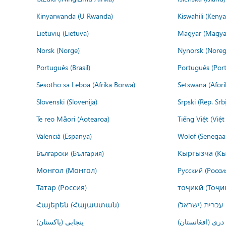
Kinyarwanda (U Rwanda)
Kiswahili (Kenya
Lietuvių (Lietuva)
Magyar (Magya
Norsk (Norge)
Nynorsk (Noreg
Português (Brasil)
Português (Port
Sesotho sa Leboa (Afrika Borwa)
Setswana (Afor
Slovenski (Slovenija)
Srpski (Rep. Srb
Te reo Māori (Aotearoa)
Tiếng Việt (Việ
Valencià (Espanya)
Wolof (Senegaal
Български (България)
Кыргызча (Кы
Монгол (Монгол)
Русский (Росси
Татар (Россия)
тоҷикӣ (Тоҷи
Հայերեն (Հայաստան)
עברית (ישראל)
درى (افغانستان)
پنجابی (پاکستان)