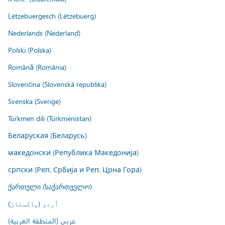
Lëtzebuergesch (Lëtzebuerg)
Nederlands (Nederland)
Polski (Polska)
Română (România)
Slovenčina (Slovenská republika)
Svenska (Sverige)
Türkmen dili (Türkmenistan)
Беларуская (Беларусь)
македонски (Република Македонија)
српски (Реп. Србија и Реп. Црна Гора)
ქართული (საქართველო)
اُردو (پاکستان)
عربي (المنطقة العربية)