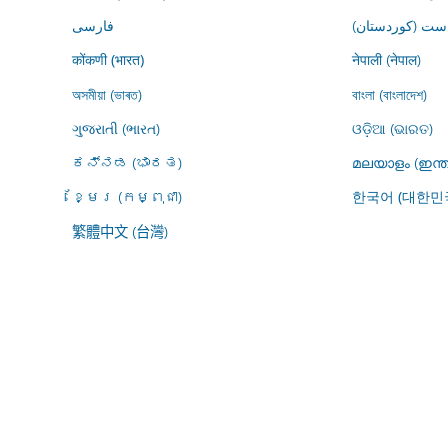
ڕاست (کوردستان
فارسى
नेपाली (नेपाल)
कोंकणी (भारत)
অসমীয়া (ভাৰত)
বাংলা (বাংলাদেশ)
ગુજરાતી (ભારત)
ଓଡ଼ିଆ (ଭାରତ)
ಕನ್ನಡ (ಭಾರತ)
മലയാളം (ഇന്ത
ខ្មែរ (កម្ពុជា)
한국어 (대한민
繁體中文 (台灣)