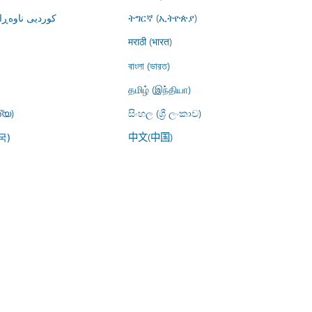
کوردیی ناوە)
ትግርኛ (ኢትዮጵያ)
मराठी (भारत)
বাংলা (ভারত)
தமிழ் (இந்தியா)
്യ)
සිංහල (ශ්‍රී ලංකාව)
中文(中国)
국)