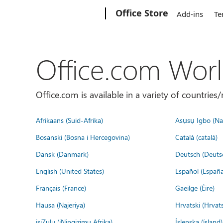
Microsoft
Office Store
Add-ins
Te
Office.com Wor
Office.com is available in a variety of countri
Afrikaans (Suid-Afrika)
Asụsụ Igbo (Naị
Bosanski (Bosna i Hercegovina)
Català (català)
Dansk (Danmark)
Deutsch (Deuts
English (United States)
Español (España
Français (France)
Gaeilge (Éire)
Hausa (Najeriya)
Hrvatski (Hrvat
isiZulu (iNingizimu Afrika)
Íslenska (ísland)