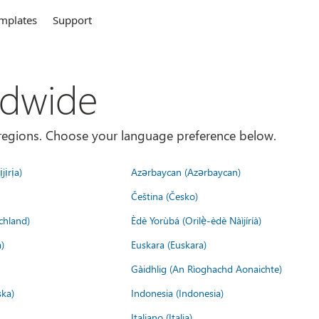
mplates
Support
ldwide
es/regions. Choose your language preference below.
jịrịa)
Azərbaycan (Azərbaycan)
Čeština (Česko)
chland)
Èdè Yorùbá (Orilẹ̀-èdè Nàìjíríà)
)
Euskara (Euskara)
Gàidhlig (An Rìoghachd Aonaichte)
ska)
Indonesia (Indonesia)
Italiano (Italia)