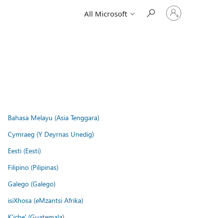
Sign
All Microsoft
in
to
your
account
Bahasa Melayu (Asia Tenggara)
Cymraeg (Y Deyrnas Unedig)
Eesti (Eesti)
Filipino (Pilipinas)
Galego (Galego)
isiXhosa (eMzantsi Afrika)
K'iche' (Guatemala)