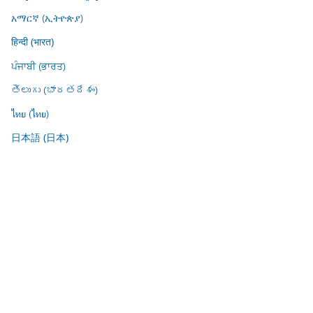
አማርኛ (ኢትዮጵያ)
हिन्दी (भारत)
ਪੰਜਾਬੀ (ਭਾਰਤ)
తెలుగు (భారతదేశం)
ไทย (ไทย)
日本語 (日本)