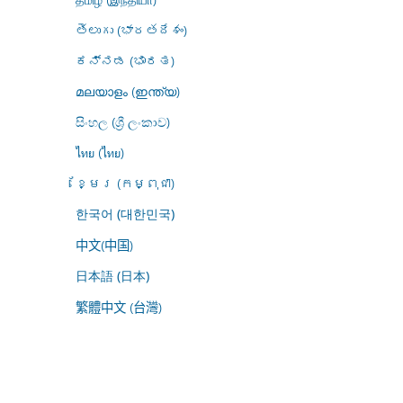
తెలుగు (భారతదేశం)
ಕನ್ನಡ (ಭಾರತ)
മലയാളം (ഇന്ത്യ)
සිංහල (ශ්‍රී ලංකාව)
ไทย (ไทย)
ខ្មែរ (កម្ពុជា)
한국어 (대한민국)
中文(中国)
日本語 (日本)
繁體中文 (台灣)