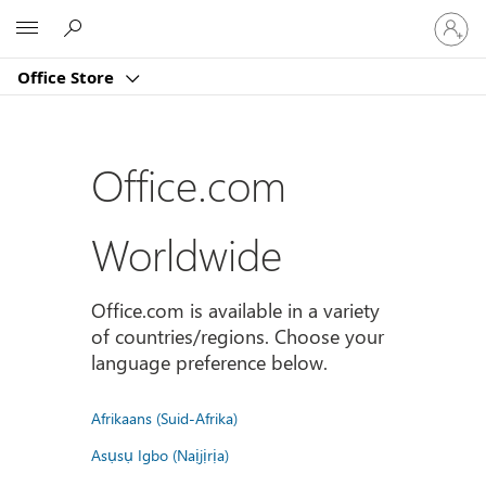
Sign
Microsoft
in
to
Office Store
your
account
Office.com
Worldwide
Office.com is available in a variety
of countries/regions. Choose your
language preference below.
Afrikaans (Suid-Afrika)
Asụsụ Igbo (Naịjịrịa)