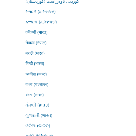
کوردیی ناوەڕاست (کوردستان)
ትግርኛ (ኢትዮጵያ)
አማርኛ (ኢትዮጵያ)
कोंकणी (भारत)
नेपाली (नेपाल)
मराठी (भारत)
हिन्दी (भारत)
অসমীয়া (ভাৰত)
বাংলা (বাংলাদেশ)
বাংলা (ভারত)
ਪੰਜਾਬੀ (ਭਾਰਤ)
ગુજરાતી (ભારત)
ଓଡ଼ିଆ (ଭାରତ)
தமிழ் (இந்தியா)