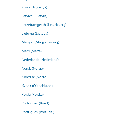
Kiswahili (Kenya)
Latviešu (Latvija)
Lëtzebuergesch (Lëtzebuerg)
Lietuvių (Lietuva)
Magyar (Magyarország)
Malti (Malta)
Nederlands (Nederland)
Norsk (Norge)
Nynorsk (Noreg)
o'zbek (O'zbekiston)
Polski (Polska)
Português (Brasil)
Português (Portugal)