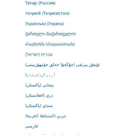
Татар (Россия)
тоҷикӣ (Тоҷикистон)
Українська (Україна)
ქართული (საქართველო)
Հայերեն (Հայաստան)
עברית (ישראל)
ئۇيغۇر يېزىقى (جۇڭخۇا خەلق جۇمھۇرىيىتى)
اُردو (پاکستان)
پنجابی (پاکستان)
درى (افغانستان)
سنڌي (پاکستان)
عربي (المنطقة العربية)
فارسى