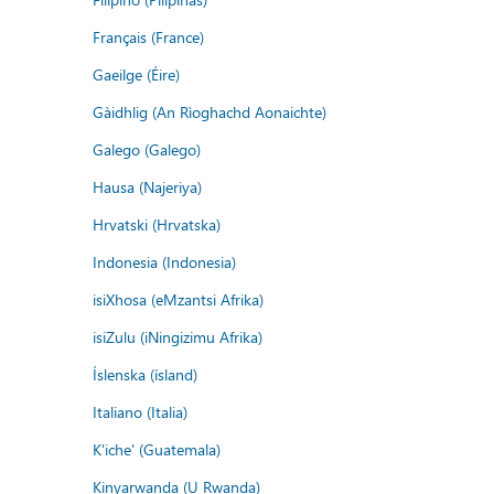
Français (France)
Gaeilge (Éire)
Gàidhlig (An Rìoghachd Aonaichte)
Galego (Galego)
Hausa (Najeriya)
Hrvatski (Hrvatska)
Indonesia (Indonesia)
isiXhosa (eMzantsi Afrika)
isiZulu (iNingizimu Afrika)
Íslenska (ísland)
Italiano (Italia)
K'iche' (Guatemala)
Kinyarwanda (U Rwanda)