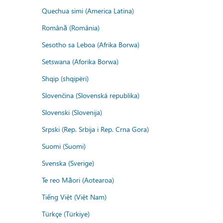
Quechua simi (America Latina)
Română (România)
Sesotho sa Leboa (Afrika Borwa)
Setswana (Aforika Borwa)
Shqip (shqipëri)
Slovenčina (Slovenská republika)
Slovenski (Slovenija)
Srpski (Rep. Srbija i Rep. Crna Gora)
Suomi (Suomi)
Svenska (Sverige)
Te reo Māori (Aotearoa)
Tiếng Việt (Việt Nam)
Türkçe (Türkiye)