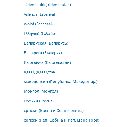
Türkmen dili (Türkmenistan)
Valencià (Espanya)
Wolof (Senegaal)
Ελληνικά (Ελλάδα)
Беларуская (Беларусь)
Български (България)
Кыргызча (Кыргызстан)
Қазақ (Қазақстан)
македонски (Република Македонија)
Монгол (Монгол)
Русский (Россия)
српски (Босна и Херцеговина)
српски (Реп. Србија и Реп. Црна Гора)