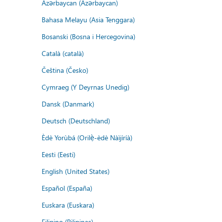
Azərbaycan (Azərbaycan)
Bahasa Melayu (Asia Tenggara)
Bosanski (Bosna i Hercegovina)
Català (català)
Čeština (Česko)
Cymraeg (Y Deyrnas Unedig)
Dansk (Danmark)
Deutsch (Deutschland)
Èdè Yorùbá (Orilẹ̀-èdè Nàìjíríà)
Eesti (Eesti)
English (United States)
Español (España)
Euskara (Euskara)
Filipino (Pilipinas)