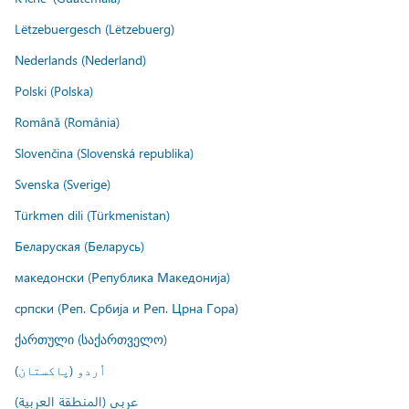
Lëtzebuergesch (Lëtzebuerg)
Nederlands (Nederland)
Polski (Polska)
Română (România)
Slovenčina (Slovenská republika)
Svenska (Sverige)
Türkmen dili (Türkmenistan)
Беларуская (Беларусь)
македонски (Република Македонија)
српски (Реп. Србија и Реп. Црна Гора)
ქართული (საქართველო)
اُردو (پاکستان)
عربي (المنطقة العربية)