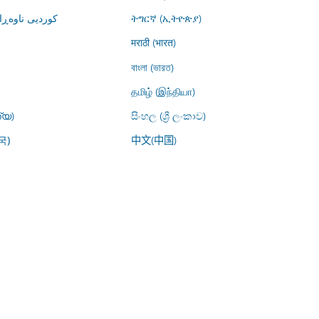
کوردیی ناوە)
ትግርኛ (ኢትዮጵያ)
मराठी (भारत)
বাংলা (ভারত)
தமிழ் (இந்தியா)
്യ)
සිංහල (ශ්‍රී ලංකාව)
中文(中国)
국)