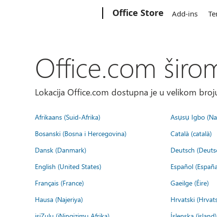
Microsoft
Office Store
Add-ins
Te
Office.com širo
Lokacija Office.com dostupna je u velikom broju
Afrikaans (Suid-Afrika)
Asụsụ Igbo (Naị
Bosanski (Bosna i Hercegovina)
Català (català)
Dansk (Danmark)
Deutsch (Deuts
English (United States)
Español (España
Français (France)
Gaeilge (Éire)
Hausa (Najeriya)
Hrvatski (Hrvat
isiZulu (iNingizimu Afrika)
Íslenska (ísland)