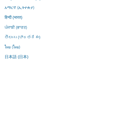
አማርኛ (ኢትዮጵያ)
हिन्दी (भारत)
ਪੰਜਾਬੀ (ਭਾਰਤ)
తెలుగు (భారతదేశం)
ไทย (ไทย)
日本語 (日本)