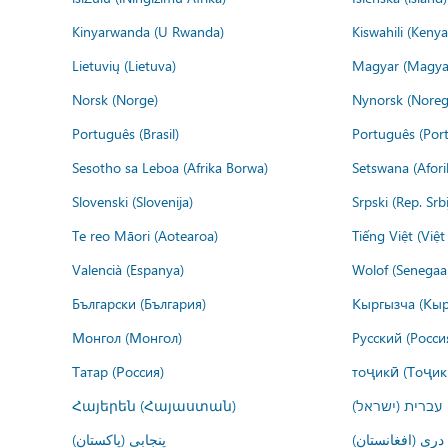
Kinyarwanda (U Rwanda)
Kiswahili (Kenya
Lietuvių (Lietuva)
Magyar (Magya
Norsk (Norge)
Nynorsk (Noreg
Português (Brasil)
Português (Port
Sesotho sa Leboa (Afrika Borwa)
Setswana (Afor
Slovenski (Slovenija)
Srpski (Rep. Srb
Te reo Māori (Aotearoa)
Tiếng Việt (Việ
Valencià (Espanya)
Wolof (Senegaal
Български (България)
Кыргызча (Кыр
Монгол (Монгол)
Русский (Росси
Татар (Россия)
тоҷикӣ (Тоҷик
Հայերեն (Հայաստան)
עברית (ישראל)
درى (افغانستان)
پنجابی (پاکستان)