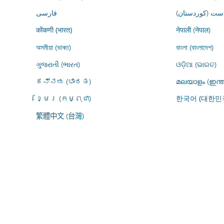
ڕاست (کوردستان
فارسى
नेपाली (नेपाल)
कोंकणी (भारत)
অসমীয়া (ভাৰত)
বাংলা (বাংলাদেশ)
ગુજરાતી (ભારત)
ଓଡ଼ିଆ (ଭାରତ)
ಕನ್ನಡ (ಭಾರತ)
മലയാളം (ഇന്ത
ខ្មែរ (កម្ពុជា)
한국어 (대한민
繁體中文 (台灣)