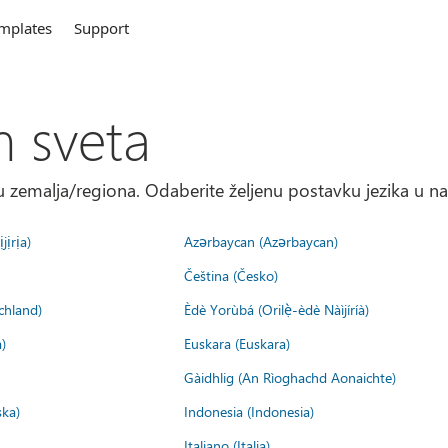
mplates
Support
m sveta
 zemalja/regiona. Odaberite željenu postavku jezika u na
jịrịa)
Azərbaycan (Azərbaycan)
Čeština (Česko)
chland)
Èdè Yorùbá (Orilẹ̀-èdè Nàìjíríà)
)
Euskara (Euskara)
Gàidhlig (An Rìoghachd Aonaichte)
ska)
Indonesia (Indonesia)
Italiano (Italia)