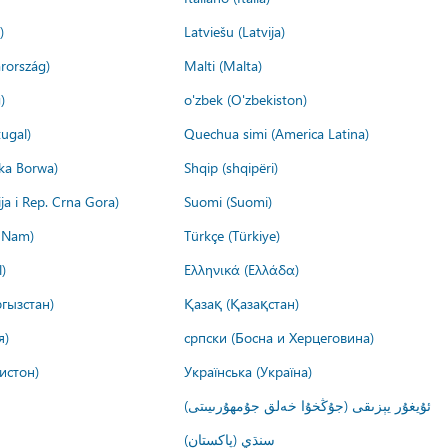
)
Latviešu (Latvija)
rország)
Malti (Malta)
)
o'zbek (O'zbekiston)
ugal)
Quechua simi (America Latina)
ika Borwa)
Shqip (shqipëri)
ija i Rep. Crna Gora)
Suomi (Suomi)
t Nam)
Türkçe (Türkiye)
)
Ελληνικά (Ελλάδα)
гызстан)
Қазақ (Қазақстан)
я)
српски (Босна и Херцеговина)
истон)
Українська (Україна)
ئۇيغۇر يېزىقى (جۇڭخۇا خەلق جۇمھۇرىيىتى)
سنڌي (پاکستان)