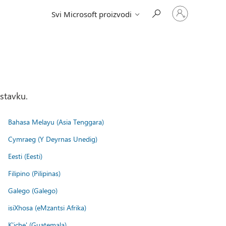
Prijavite
Svi Microsoft proizvodi
se
na
nalog
stavku.
Bahasa Melayu (Asia Tenggara)
Cymraeg (Y Deyrnas Unedig)
Eesti (Eesti)
Filipino (Pilipinas)
Galego (Galego)
isiXhosa (eMzantsi Afrika)
K'iche' (Guatemala)