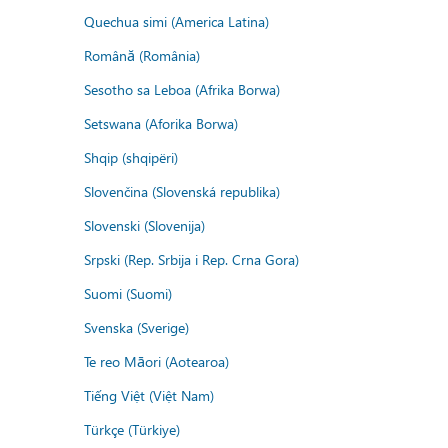
Quechua simi (America Latina)
Română (România)
Sesotho sa Leboa (Afrika Borwa)
Setswana (Aforika Borwa)
Shqip (shqipëri)
Slovenčina (Slovenská republika)
Slovenski (Slovenija)
Srpski (Rep. Srbija i Rep. Crna Gora)
Suomi (Suomi)
Svenska (Sverige)
Te reo Māori (Aotearoa)
Tiếng Việt (Việt Nam)
Türkçe (Türkiye)