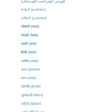
کوردیی ناوەڕاست (کوردستان)
ትግርኛ (ኢትዮጵያ)
አማርኛ (ኢትዮጵያ)
कोंकणी (भारत)
नेपाली (नेपाल)
मराठी (भारत)
हिन्दी (भारत)
অসমীয়া (ভাৰত)
বাংলা (বাংলাদেশ)
বাংলা (ভারত)
ਪੰਜਾਬੀ (ਭਾਰਤ)
ગુજરાતી (ભારત)
ଓଡ଼ିଆ (ଭାରତ)
தமிழ் (இந்தியா)