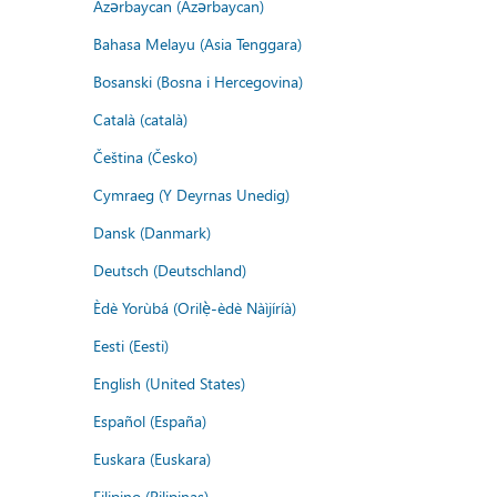
Azərbaycan (Azərbaycan)
Bahasa Melayu (Asia Tenggara)
Bosanski (Bosna i Hercegovina)
Català (català)
Čeština (Česko)
Cymraeg (Y Deyrnas Unedig)
Dansk (Danmark)
Deutsch (Deutschland)
Èdè Yorùbá (Orilẹ̀-èdè Nàìjíríà)
Eesti (Eesti)
English (United States)
Español (España)
Euskara (Euskara)
Filipino (Pilipinas)