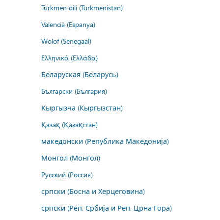
Türkmen dili (Türkmenistan)
Valencià (Espanya)
Wolof (Senegaal)
Ελληνικά (Ελλάδα)
Беларуская (Беларусь)
Български (България)
Кыргызча (Кыргызстан)
Қазақ (Қазақстан)
македонски (Република Македонија)
Монгол (Монгол)
Русский (Россия)
српски (Босна и Херцеговина)
српски (Реп. Србија и Реп. Црна Гора)