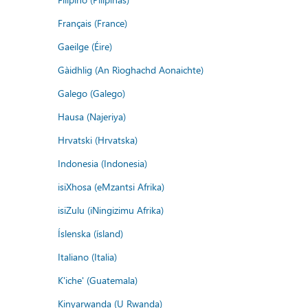
Français (France)
Gaeilge (Éire)
Gàidhlig (An Rìoghachd Aonaichte)
Galego (Galego)
Hausa (Najeriya)
Hrvatski (Hrvatska)
Indonesia (Indonesia)
isiXhosa (eMzantsi Afrika)
isiZulu (iNingizimu Afrika)
Íslenska (ísland)
Italiano (Italia)
K'iche' (Guatemala)
Kinyarwanda (U Rwanda)