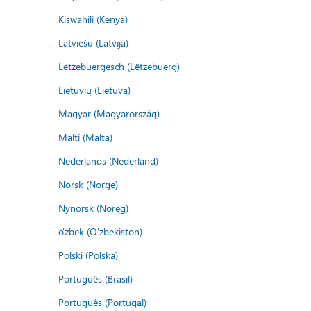
Kiswahili (Kenya)
Latviešu (Latvija)
Lëtzebuergesch (Lëtzebuerg)
Lietuvių (Lietuva)
Magyar (Magyarország)
Malti (Malta)
Nederlands (Nederland)
Norsk (Norge)
Nynorsk (Noreg)
o'zbek (O'zbekiston)
Polski (Polska)
Português (Brasil)
Português (Portugal)