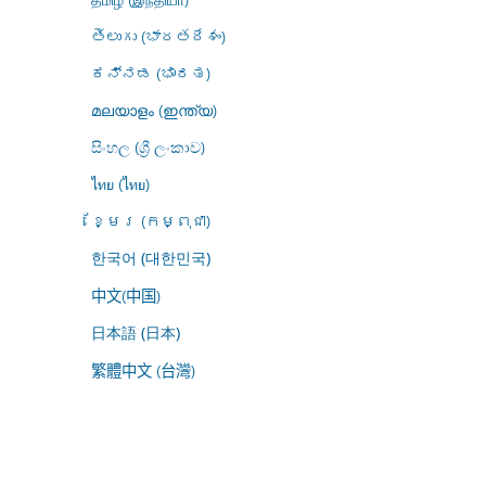
తెలుగు (భారతదేశం)
ಕನ್ನಡ (ಭಾರತ)
മലയാളം (ഇന്ത്യ)
සිංහල (ශ්‍රී ලංකාව)
ไทย (ไทย)
ខ្មែរ (កម្ពុជា)
한국어 (대한민국)
中文(中国)
日本語 (日本)
繁體中文 (台灣)