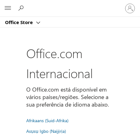
Iniciar
Microsoft
sessão
na
Office Store
conta
Office.com
Internacional
O Office.com está disponível em
vários países/regiões. Selecione a
sua preferência de idioma abaixo.
Afrikaans (Suid-Afrika)
Asụsụ Igbo (Naịjịrịa)