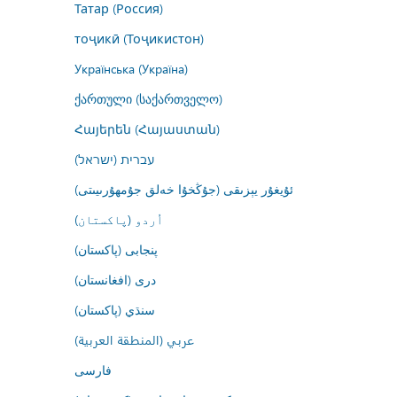
Татар (Россия)
тоҷикӣ (Тоҷикистон)
Українська (Україна)
ქართული (საქართველო)
Հայերեն (Հայաստան)
עברית (ישראל)
ئۇيغۇر يېزىقى (جۇڭخۇا خەلق جۇمھۇرىيىتى)
اُردو (پاکستان)
پنجابی (پاکستان)
درى (افغانستان)
سنڌي (پاکستان)
عربي (المنطقة العربية)
فارسى