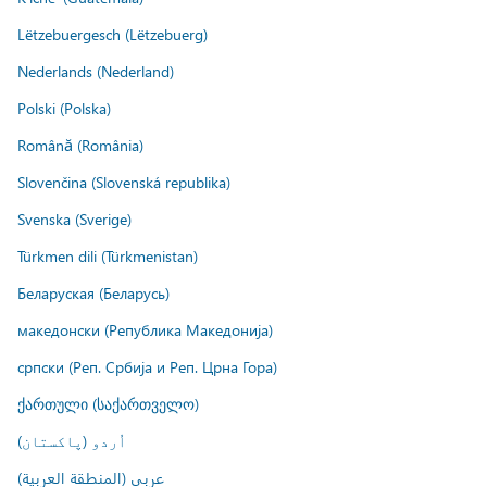
Lëtzebuergesch (Lëtzebuerg)
Nederlands (Nederland)
Polski (Polska)
Română (România)
Slovenčina (Slovenská republika)
Svenska (Sverige)
Türkmen dili (Türkmenistan)
Беларуская (Беларусь)
македонски (Република Македонија)
српски (Реп. Србија и Реп. Црна Гора)
ქართული (საქართველო)
اُردو (پاکستان)
عربي (المنطقة العربية)