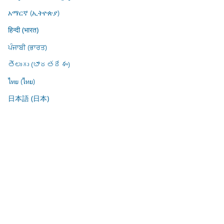
አማርኛ (ኢትዮጵያ)
हिन्दी (भारत)
ਪੰਜਾਬੀ (ਭਾਰਤ)
తెలుగు (భారతదేశం)
ไทย (ไทย)
日本語 (日本)