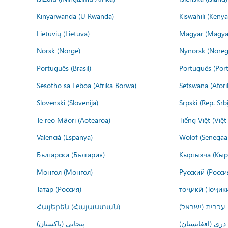
Kinyarwanda (U Rwanda)
Kiswahili (Kenya
Lietuvių (Lietuva)
Magyar (Magya
Norsk (Norge)
Nynorsk (Noreg
Português (Brasil)
Português (Port
Sesotho sa Leboa (Afrika Borwa)
Setswana (Afor
Slovenski (Slovenija)
Srpski (Rep. Srb
Te reo Māori (Aotearoa)
Tiếng Việt (Việ
Valencià (Espanya)
Wolof (Senegaal
Български (България)
Кыргызча (Кыр
Монгол (Монгол)
Русский (Росси
Татар (Россия)
тоҷикӣ (Тоҷик
Հայերեն (Հայաստան)
עברית (ישראל)
درى (افغانستان)
پنجابی (پاکستان)