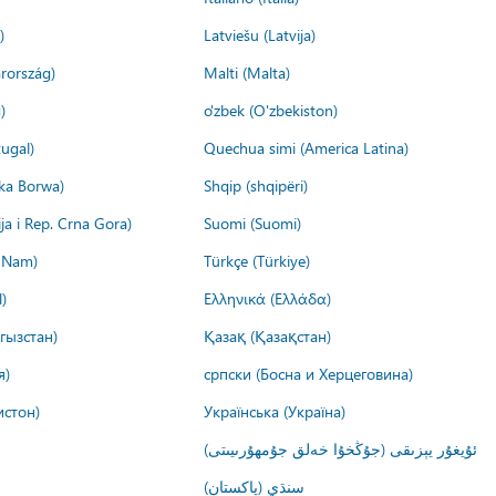
)
Latviešu (Latvija)
rország)
Malti (Malta)
)
o'zbek (O'zbekiston)
ugal)
Quechua simi (America Latina)
ika Borwa)
Shqip (shqipëri)
ija i Rep. Crna Gora)
Suomi (Suomi)
t Nam)
Türkçe (Türkiye)
)
Ελληνικά (Ελλάδα)
гызстан)
Қазақ (Қазақстан)
я)
српски (Босна и Херцеговина)
истон)
Українська (Україна)
ئۇيغۇر يېزىقى (جۇڭخۇا خەلق جۇمھۇرىيىتى)
سنڌي (پاکستان)