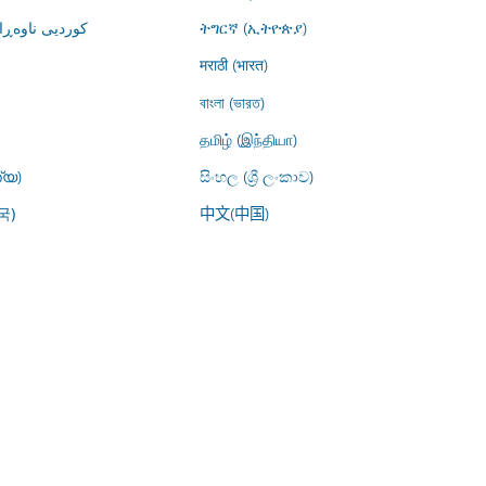
کوردیی ناوە)
ትግርኛ (ኢትዮጵያ)
मराठी (भारत)
বাংলা (ভারত)
தமிழ் (இந்தியா)
്യ)
සිංහල (ශ්‍රී ලංකාව)
中文(中国)
국)