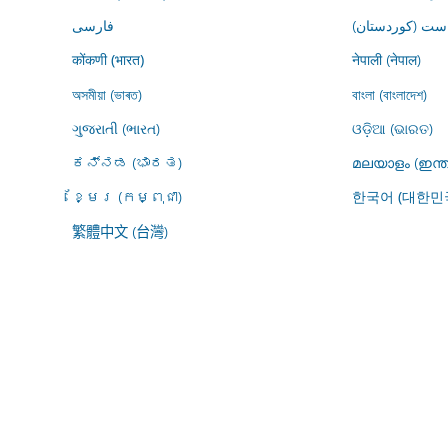
ڕاست (کوردستان
فارسى
नेपाली (नेपाल)
कोंकणी (भारत)
অসমীয়া (ভাৰত)
বাংলা (বাংলাদেশ)
ગુજરાતી (ભારત)
ଓଡ଼ିଆ (ଭାରତ)
ಕನ್ನಡ (ಭಾರತ)
മലയാളം (ഇന്ത
ខ្មែរ (កម្ពុជា)
한국어 (대한민
繁體中文 (台灣)