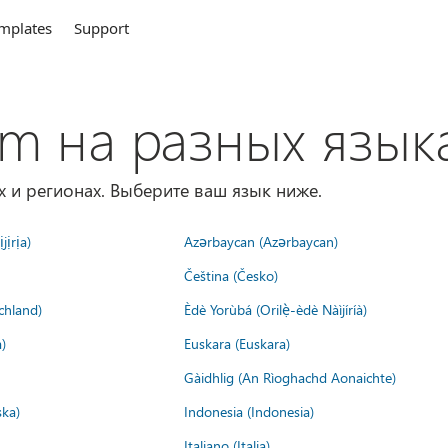
mplates
Support
om на разных язык
х и регионах. Выберите ваш язык ниже.
jịrịa)
Azərbaycan (Azərbaycan)
Čeština (Česko)
chland)
Èdè Yorùbá (Orilẹ̀-èdè Nàìjíríà)
)
Euskara (Euskara)
Gàidhlig (An Rìoghachd Aonaichte)
ska)
Indonesia (Indonesia)
Italiano (Italia)