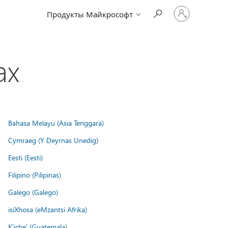
Войдите
Продукты Майкрософт
в
учетную
запись
ах
Bahasa Melayu (Asia Tenggara)
Cymraeg (Y Deyrnas Unedig)
Eesti (Eesti)
Filipino (Pilipinas)
Galego (Galego)
isiXhosa (eMzantsi Afrika)
K'iche' (Guatemala)