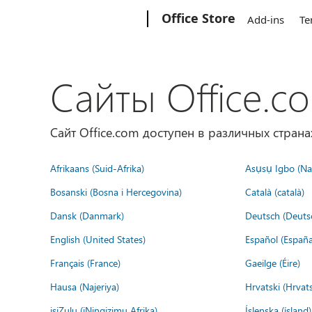
Microsoft
Office Store
Add-ins
Te
Сайты Office.c
Сайт Office.com доступен в различных страна
Afrikaans (Suid-Afrika)
Asụsụ Igbo (Naị
Bosanski (Bosna i Hercegovina)
Català (català)
Dansk (Danmark)
Deutsch (Deuts
English (United States)
Español (España
Français (France)
Gaeilge (Éire)
Hausa (Najeriya)
Hrvatski (Hrvat
isiZulu (iNingizimu Afrika)
Íslenska (ísland)