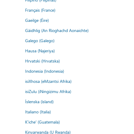
Français (France)
Gaeilge (Éire)
Gàidhlig (An Rìoghachd Aonaichte)
Galego (Galego)
Hausa (Najeriya)
Hrvatski (Hrvatska)
Indonesia (Indonesia)
isiXhosa (eMzantsi Afrika)
isiZulu (iNingizimu Afrika)
Íslenska (ísland)
Italiano (Italia)
K'iche' (Guatemala)
Kinyarwanda (U Rwanda)