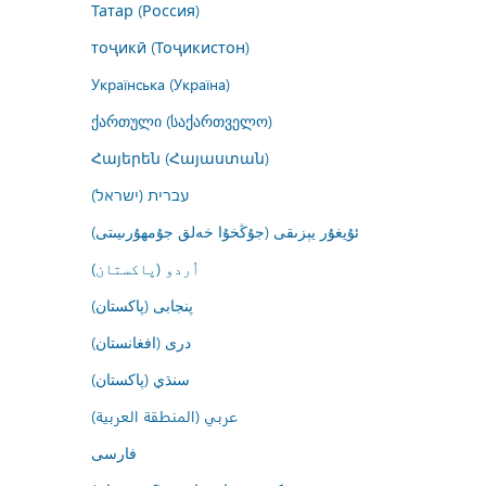
Татар (Россия)
тоҷикӣ (Тоҷикистон)
Українська (Україна)
ქართული (საქართველო)
Հայերեն (Հայաստան)
עברית (ישראל)
ئۇيغۇر يېزىقى (جۇڭخۇا خەلق جۇمھۇرىيىتى)
اُردو (پاکستان)
پنجابی (پاکستان)
درى (افغانستان)
سنڌي (پاکستان)
عربي (المنطقة العربية)
فارسى