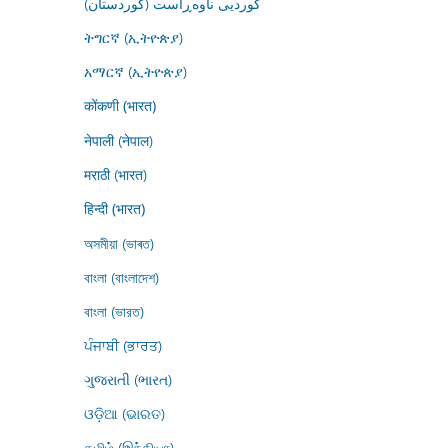
کوردیی ناوەڕاست (کوردستان)
ትግርኛ (ኢትዮጵያ)
አማርኛ (ኢትዮጵያ)
कोंकणी (भारत)
नेपाली (नेपाल)
मराठी (भारत)
हिन्दी (भारत)
অসমীয়া (ভাৰত)
বাংলা (বাংলাদেশ)
বাংলা (ভারত)
ਪੰਜਾਬੀ (ਭਾਰਤ)
ગુજરાતી (ભારત)
ଓଡ଼ିଆ (ଭାରତ)
தமிழ் (இந்தியா)