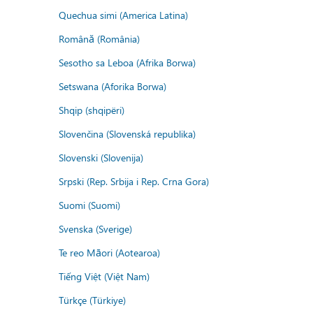
Quechua simi (America Latina)
Română (România)
Sesotho sa Leboa (Afrika Borwa)
Setswana (Aforika Borwa)
Shqip (shqipëri)
Slovenčina (Slovenská republika)
Slovenski (Slovenija)
Srpski (Rep. Srbija i Rep. Crna Gora)
Suomi (Suomi)
Svenska (Sverige)
Te reo Māori (Aotearoa)
Tiếng Việt (Việt Nam)
Türkçe (Türkiye)