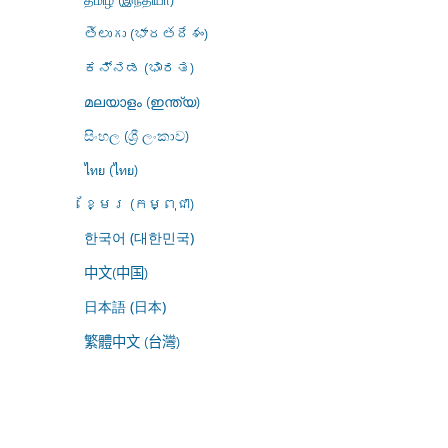
తెలుగు (భారతదేశం)
ಕನ್ನಡ (ಭಾರತ)
മലയാളം (ഇന്ത്യ)
සිංහල (ශ්‍රී ලංකාව)
ไทย (ไทย)
ខ្មែរ (កម្ពុជា)
한국어 (대한민국)
中文(中国)
日本語 (日本)
繁體中文 (台灣)