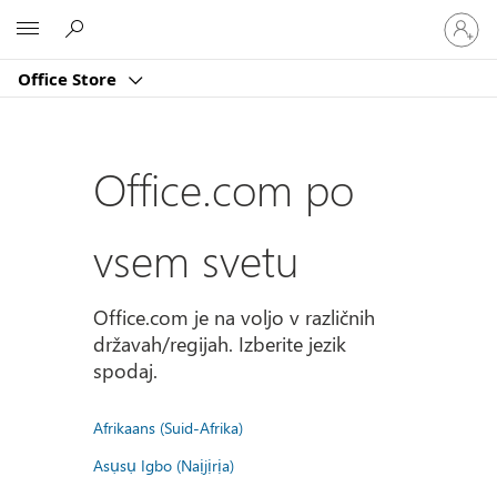
Vpišite
Microsoft
se
v
Office Store
svoj
račun
Office.com po
vsem svetu
Office.com je na voljo v različnih
državah/regijah. Izberite jezik
spodaj.
Afrikaans (Suid-Afrika)
Asụsụ Igbo (Naịjịrịa)