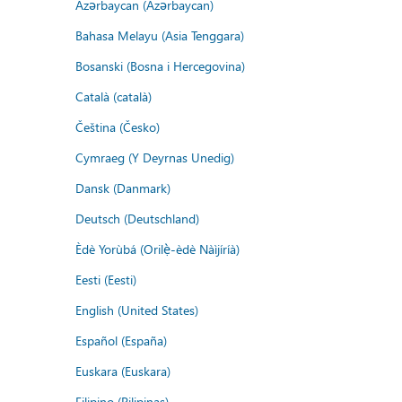
Azərbaycan (Azərbaycan)
Bahasa Melayu (Asia Tenggara)
Bosanski (Bosna i Hercegovina)
Català (català)
Čeština (Česko)
Cymraeg (Y Deyrnas Unedig)
Dansk (Danmark)
Deutsch (Deutschland)
Èdè Yorùbá (Orilẹ̀-èdè Nàìjíríà)
Eesti (Eesti)
English (United States)
Español (España)
Euskara (Euskara)
Filipino (Pilipinas)