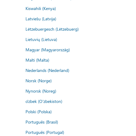
Kiswahili (Kenya)
Latviešu (Latvija)
Lëtzebuergesch (Lëtzebuerg)
Lietuvių (Lietuva)
Magyar (Magyarország)
Malti (Malta)
Nederlands (Nederland)
Norsk (Norge)
Nynorsk (Noreg)
o'zbek (O'zbekiston)
Polski (Polska)
Português (Brasil)
Português (Portugal)