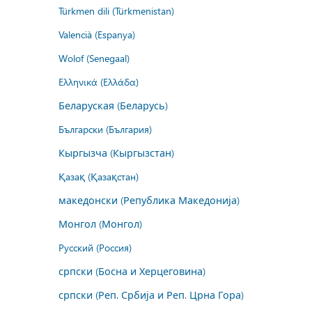
Türkmen dili (Türkmenistan)
Valencià (Espanya)
Wolof (Senegaal)
Ελληνικά (Ελλάδα)
Беларуская (Беларусь)
Български (България)
Кыргызча (Кыргызстан)
Қазақ (Қазақстан)
македонски (Република Македонија)
Монгол (Монгол)
Русский (Россия)
српски (Босна и Херцеговина)
српски (Реп. Србија и Реп. Црна Гора)