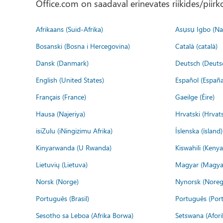
Office.com on saadaval erinevates riikides/piirk
Afrikaans (Suid-Afrika)
Asụsụ Igbo (Naị
Bosanski (Bosna i Hercegovina)
Català (català)
Dansk (Danmark)
Deutsch (Deuts
English (United States)
Español (España
Français (France)
Gaeilge (Éire)
Hausa (Najeriya)
Hrvatski (Hrvat
isiZulu (iNingizimu Afrika)
Íslenska (ísland)
Kinyarwanda (U Rwanda)
Kiswahili (Kenya
Lietuvių (Lietuva)
Magyar (Magya
Norsk (Norge)
Nynorsk (Noreg
Português (Brasil)
Português (Port
Sesotho sa Leboa (Afrika Borwa)
Setswana (Afor