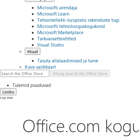
Microsofti arendaja
Microsoft Learn
Tehisintellekti-turuplatsi rakenduste tugi
Microsofti tehnoloogiakogukond
Microsoft Marketplace
Tarkvaraettevõtted
Visual Studio
Muud
Tasuta allalaadimised ja turve
Kuva saidikaart
Otsing
Search the Office Store
Tulemid puuduvad
Loobu
Logi sisse
Office.com kog