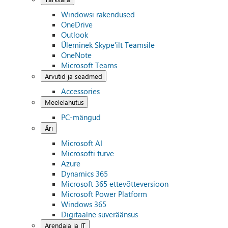
Windowsi rakendused
OneDrive
Outlook
Üleminek Skype'ilt Teamsile
OneNote
Microsoft Teams
Arvutid ja seadmed
Accessories
Meelelahutus
PC-mängud
Äri
Microsoft AI
Microsofti turve
Azure
Dynamics 365
Microsoft 365 ettevõtteversioon
Microsoft Power Platform
Windows 365
Digitaalne suveräänsus
Arendaja ja IT