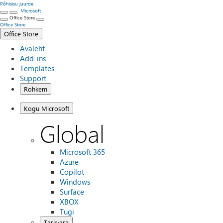
Põhisisu juurde
Microsoft
Office Store
Office Store
Office Store
Avaleht
Add-ins
Templates
Support
Rohkem
Kogu Microsoft
Global
Microsoft 365
Azure
Copilot
Windows
Surface
XBOX
Tugi
Tarkvara