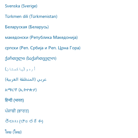
Svenska (Sverige)
Türkmen dili (Türkmenistan)
Беларуская (Беларусь)
македонски (Република Македонија)
српски (Реп. Србија и Реп. Црна Гора)
ქართული (საქართველო)
اُردو (پاکستان)
عربي (المنطقة العربية)
አማርኛ (ኢትዮጵያ)
हिन्दी (भारत)
ਪੰਜਾਬੀ (ਭਾਰਤ)
తెలుగు (భారతదేశం)
ไทย (ไทย)