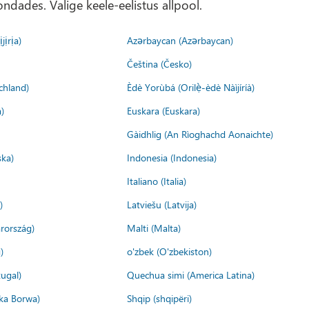
ondades. Valige keele-eelistus allpool.
jịrịa)
Azərbaycan (Azərbaycan)
Čeština (Česko)
chland)
Èdè Yorùbá (Orilẹ̀-èdè Nàìjíríà)
)
Euskara (Euskara)
Gàidhlig (An Rìoghachd Aonaichte)
ska)
Indonesia (Indonesia)
Italiano (Italia)
)
Latviešu (Latvija)
rország)
Malti (Malta)
)
o'zbek (O'zbekiston)
ugal)
Quechua simi (America Latina)
ika Borwa)
Shqip (shqipëri)