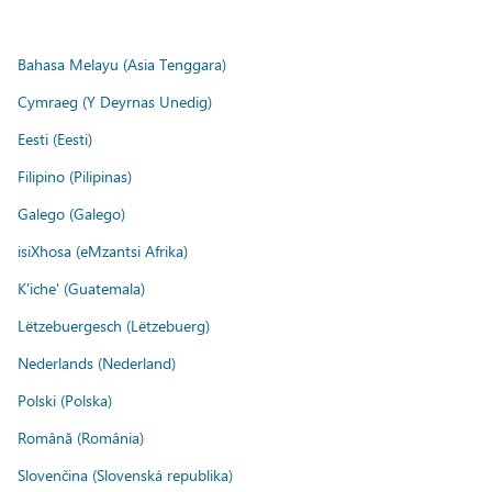
Bahasa Melayu (Asia Tenggara)
Cymraeg (Y Deyrnas Unedig)
Eesti (Eesti)
Filipino (Pilipinas)
Galego (Galego)
isiXhosa (eMzantsi Afrika)
K'iche' (Guatemala)
Lëtzebuergesch (Lëtzebuerg)
Nederlands (Nederland)
Polski (Polska)
Română (România)
Slovenčina (Slovenská republika)