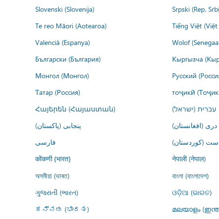
Slovenski (Slovenija)
Srpski (Rep. Srb
Te reo Māori (Aotearoa)
Tiếng Việt (Việ
Valencià (Espanya)
Wolof (Senegaal
Български (България)
Кыргызча (Кыр
Монгол (Монгол)
Русский (Росси
Татар (Россия)
тоҷикӣ (Тоҷик
Հայերեն (Հայաստան)
עברית (ישראל)
درى (افغانستان)
پنجابی (پاکستان)
ڕاست (کوردستان
فارسى
नेपाली (नेपाल)
कोंकणी (भारत)
অসমীয়া (ভাৰত)
বাংলা (বাংলাদেশ)
ગુજરાતી (ભારત)
ଓଡ଼ିଆ (ଭାରତ)
ಕನ್ನಡ (ಭಾರತ)
മലയാളം (ഇന്ത