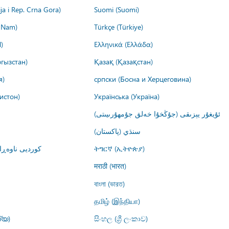
ija i Rep. Crna Gora)
Suomi (Suomi)
t Nam)
Türkçe (Türkiye)
)
Ελληνικά (Ελλάδα)
гызстан)
Қазақ (Қазақстан)
я)
српски (Босна и Херцеговина)
истон)
Українська (Україна)
ئۇيغۇر يېزىقى (جۇڭخۇا خەلق جۇمھۇرىيىتى)
سنڌي (پاکستان)
کوردیی ناوە)
ትግርኛ (ኢትዮጵያ)
मराठी (भारत)
বাংলা (ভারত)
தமிழ் (இந்தியா)
്യ)
සිංහල (ශ්‍රී ලංකාව)