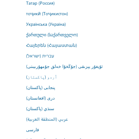
Татар (Россия)
тоҷикӣ (Тоҷикистон)
Українська (Україна)
ქართული (საქართველო)
Հայերեն (Հայաստան)
עברית (ישראל)
ئۇيغۇر يېزىقى (جۇڭخۇا خەلق جۇمھۇرىيىتى)
اُردو (پاکستان)
پنجابی (پاکستان)
درى (افغانستان)
سنڌي (پاکستان)
عربي (المنطقة العربية)
فارسى