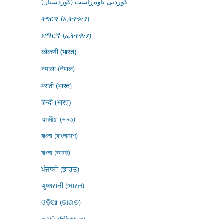
کوردیی ناوەڕاست (کوردستان)
ትግርኛ (ኢትዮጵያ)
አማርኛ (ኢትዮጵያ)
कोंकणी (भारत)
नेपाली (नेपाल)
मराठी (भारत)
हिन्दी (भारत)
অসমীয়া (ভাৰত)
বাংলা (বাংলাদেশ)
বাংলা (ভারত)
ਪੰਜਾਬੀ (ਭਾਰਤ)
ગુજરાતી (ભારત)
ଓଡ଼ିଆ (ଭାରତ)
தமிழ் (இந்தியா)