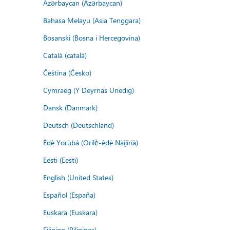
Azərbaycan (Azərbaycan)
Bahasa Melayu (Asia Tenggara)
Bosanski (Bosna i Hercegovina)
Català (català)
Čeština (Česko)
Cymraeg (Y Deyrnas Unedig)
Dansk (Danmark)
Deutsch (Deutschland)
Èdè Yorùbá (Orilẹ̀-èdè Nàìjíríà)
Eesti (Eesti)
English (United States)
Español (España)
Euskara (Euskara)
Filipino (Pilipinas)