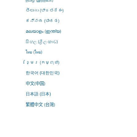
తెలుగు (భారతదేశం)
ಕನ್ನಡ (ಭಾರತ)
മലയാളം (ഇന്ത്യ)
සිංහල (ශ්‍රී ලංකාව)
ไทย (ไทย)
ខ្មែរ (កម្ពុជា)
한국어 (대한민국)
中文(中国)
日本語 (日本)
繁體中文 (台灣)