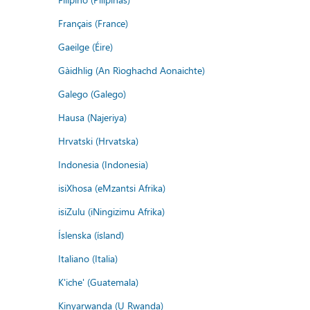
Français (France)
Gaeilge (Éire)
Gàidhlig (An Rìoghachd Aonaichte)
Galego (Galego)
Hausa (Najeriya)
Hrvatski (Hrvatska)
Indonesia (Indonesia)
isiXhosa (eMzantsi Afrika)
isiZulu (iNingizimu Afrika)
Íslenska (ísland)
Italiano (Italia)
K'iche' (Guatemala)
Kinyarwanda (U Rwanda)