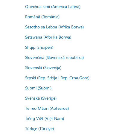
Quechua simi (America Latina)
Română (România)
Sesotho sa Leboa (Afrika Borwa)
Setswana (Aforika Borwa)
Shqip (shqipëri)
Slovenčina (Slovenská republika)
Slovenski (Slovenija)
Srpski (Rep. Srbija i Rep. Crna Gora)
Suomi (Suomi)
Svenska (Sverige)
Te reo Māori (Aotearoa)
Tiếng Việt (Việt Nam)
Türkçe (Türkiye)