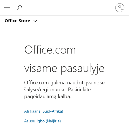
Prisijun
Microsoft
prie
paskyro
Office Store
Office.com
visame pasaulyje
Office.com galima naudoti įvairiose
šalyse/regionuose. Pasirinkite
pageidaujamą kalbą.
Afrikaans (Suid-Afrika)
Asụsụ Igbo (Naịjịrịa)