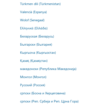
Türkmen dili (Türkmenistan)
Valencià (Espanya)
Wolof (Senegaal)
Ελληνικά (Ελλάδα)
Беларуская (Беларусь)
Български (България)
Кыргызча (Кыргызстан)
Қазақ (Қазақстан)
македонски (Република Македонија)
Монгол (Монгол)
Русский (Россия)
српски (Босна и Херцеговина)
српски (Реп. Србија и Реп. Црна Гора)