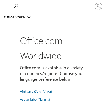
Sign
Microsoft
in
to
Office Store
your
account
Office.com
Worldwide
Office.com is available in a variety
of countries/regions. Choose your
language preference below.
Afrikaans (Suid-Afrika)
Asụsụ Igbo (Naịjịrịa)