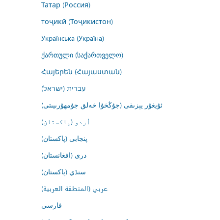
Татар (Россия)
тоҷикӣ (Тоҷикистон)
Українська (Україна)
ქართული (საქართველო)
Հայերեն (Հայաստան)
עברית (ישראל)
ئۇيغۇر يېزىقى (جۇڭخۇا خەلق جۇمھۇرىيىتى)
اُردو (پاکستان)
پنجابی (پاکستان)
درى (افغانستان)
سنڌي (پاکستان)
عربي (المنطقة العربية)
فارسى