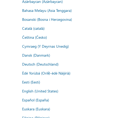
Azərbaycan (Azərbaycan)
Bahasa Melayu (Asia Tenggara)
Bosanski (Bosna i Hercegovina)
Català (català)
Čeština (Česko)
Cymraeg (Y Deyrnas Unedig)
Dansk (Danmark)
Deutsch (Deutschland)
Èdè Yorùbá (Orilẹ̀-èdè Nàìjíríà)
Eesti (Eesti)
English (United States)
Español (España)
Euskara (Euskara)
Filipino (Pilipinas)