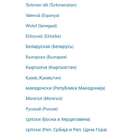
Türkmen dili (Türkmenistan)
Valencià (Espanya)
Wolof (Senegaal)
Ελληνικά (Ελλάδα)
Беларуская (Беларусь)
Български (България)
Кыргызча (Кыргызстан)
Қазақ (Қазақстан)
македонски (Република Македонија)
Монгол (Монгол)
Русский (Россия)
српски (Босна и Херцеговина)
српски (Реп. Србија и Реп. Црна Гора)