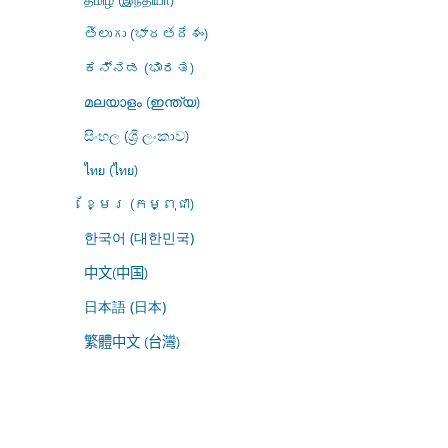
తెలుగు (భారతదేశం)
ಕನ್ನಡ (ಭಾರತ)
മലയാളം (ഇന്ത്യ)
සිංහල (ශ්‍රී ලංකාව)
ไทย (ไทย)
ខ្មែរ (កម្ពុជា)
한국어 (대한민국)
中文(中国)
日本語 (日本)
繁體中文 (台灣)