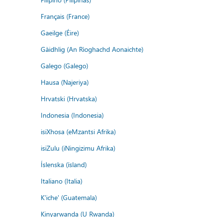
Français (France)
Gaeilge (Éire)
Gàidhlig (An Rìoghachd Aonaichte)
Galego (Galego)
Hausa (Najeriya)
Hrvatski (Hrvatska)
Indonesia (Indonesia)
isiXhosa (eMzantsi Afrika)
isiZulu (iNingizimu Afrika)
Íslenska (ísland)
Italiano (Italia)
K'iche' (Guatemala)
Kinyarwanda (U Rwanda)