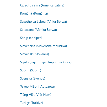
Quechua simi (America Latina)
Română (România)
Sesotho sa Leboa (Afrika Borwa)
Setswana (Aforika Borwa)
Shqip (shqipëri)
Slovenčina (Slovenská republika)
Slovenski (Slovenija)
Srpski (Rep. Srbija i Rep. Crna Gora)
Suomi (Suomi)
Svenska (Sverige)
Te reo Māori (Aotearoa)
Tiếng Việt (Việt Nam)
Türkçe (Türkiye)