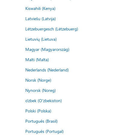
Kiswahili (Kenya)
Latviešu (Latvija)
Lëtzebuergesch (Lëtzebuerg)
Lietuvių (Lietuva)
Magyar (Magyarország)
Malti (Malta)
Nederlands (Nederland)
Norsk (Norge)
Nynorsk (Noreg)
o'zbek (O'zbekiston)
Polski (Polska)
Português (Brasil)
Português (Portugal)