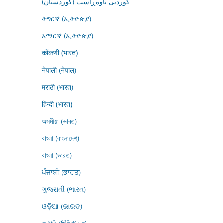
کوردیی ناوەڕاست (کوردستان)
ትግርኛ (ኢትዮጵያ)
አማርኛ (ኢትዮጵያ)
कोंकणी (भारत)
नेपाली (नेपाल)
मराठी (भारत)
हिन्दी (भारत)
অসমীয়া (ভাৰত)
বাংলা (বাংলাদেশ)
বাংলা (ভারত)
ਪੰਜਾਬੀ (ਭਾਰਤ)
ગુજરાતી (ભારત)
ଓଡ଼ିଆ (ଭାରତ)
தமிழ் (இந்தியா)