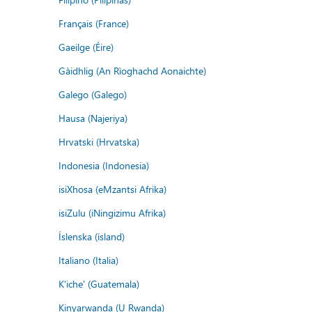
Français (France)
Gaeilge (Éire)
Gàidhlig (An Rìoghachd Aonaichte)
Galego (Galego)
Hausa (Najeriya)
Hrvatski (Hrvatska)
Indonesia (Indonesia)
isiXhosa (eMzantsi Afrika)
isiZulu (iNingizimu Afrika)
Íslenska (ísland)
Italiano (Italia)
K'iche' (Guatemala)
Kinyarwanda (U Rwanda)