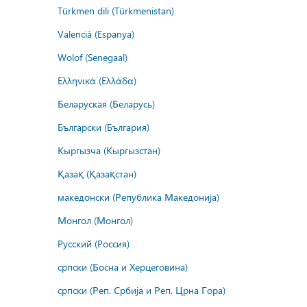
Türkmen dili (Türkmenistan)
Valencià (Espanya)
Wolof (Senegaal)
Ελληνικά (Ελλάδα)
Беларуская (Беларусь)
Български (България)
Кыргызча (Кыргызстан)
Қазақ (Қазақстан)
македонски (Република Македонија)
Монгол (Монгол)
Русский (Россия)
српски (Босна и Херцеговина)
српски (Реп. Србија и Реп. Црна Гора)