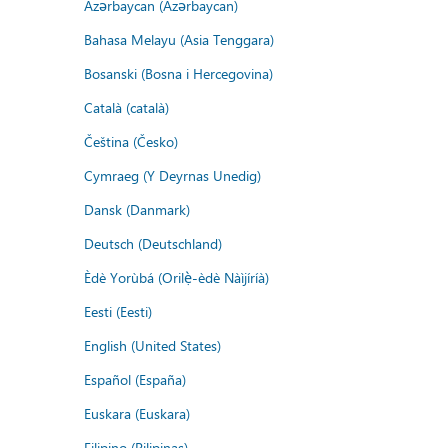
Azərbaycan (Azərbaycan)
Bahasa Melayu (Asia Tenggara)
Bosanski (Bosna i Hercegovina)
Català (català)
Čeština (Česko)
Cymraeg (Y Deyrnas Unedig)
Dansk (Danmark)
Deutsch (Deutschland)
Èdè Yorùbá (Orilẹ̀-èdè Nàìjíríà)
Eesti (Eesti)
English (United States)
Español (España)
Euskara (Euskara)
Filipino (Pilipinas)