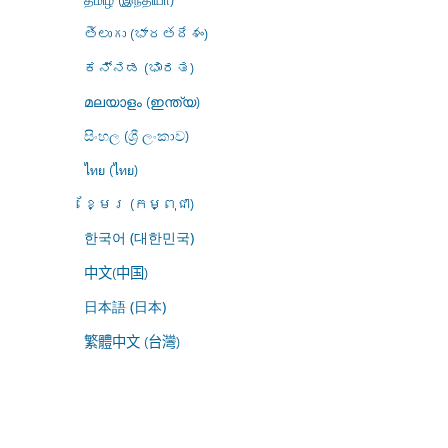
తెలుగు (భారతదేశం)
ಕನ್ನಡ (ಭಾರತ)
മലയാളം (ഇന്ത്യ)
සිංහල (ශ්‍රී ලංකාව)
ไทย (ไทย)
ខ្មែរ (កម្ពុជា)
한국어 (대한민국)
中文(中国)
日本語 (日本)
繁體中文 (台灣)