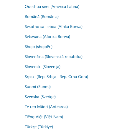
Quechua simi (America Latina)
Română (România)
Sesotho sa Leboa (Afrika Borwa)
Setswana (Aforika Borwa)
Shqip (shqipëri)
Slovenčina (Slovenská republika)
Slovenski (Slovenija)
Srpski (Rep. Srbija i Rep. Crna Gora)
Suomi (Suomi)
Svenska (Sverige)
Te reo Māori (Aotearoa)
Tiếng Việt (Việt Nam)
Türkçe (Türkiye)