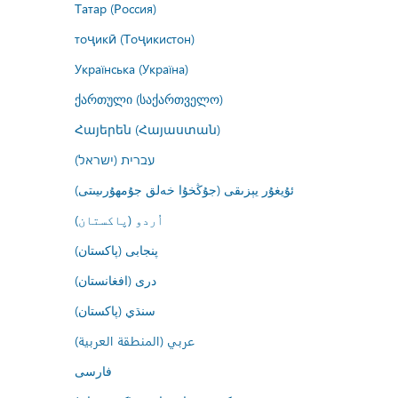
Татар (Россия)
тоҷикӣ (Тоҷикистон)
Українська (Україна)
ქართული (საქართველო)
Հայերեն (Հայաստան)
עברית (ישראל)
ئۇيغۇر يېزىقى (جۇڭخۇا خەلق جۇمھۇرىيىتى)
اُردو (پاکستان)
پنجابی (پاکستان)
درى (افغانستان)
سنڌي (پاکستان)
عربي (المنطقة العربية)
فارسى