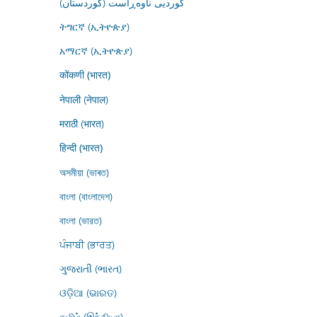
کوردیی ناوەڕاست (کوردستان)
ትግርኛ (ኢትዮጵያ)
አማርኛ (ኢትዮጵያ)
कोंकणी (भारत)
नेपाली (नेपाल)
मराठी (भारत)
हिन्दी (भारत)
অসমীয়া (ভাৰত)
বাংলা (বাংলাদেশ)
বাংলা (ভারত)
ਪੰਜਾਬੀ (ਭਾਰਤ)
ગુજરાતી (ભારત)
ଓଡ଼ିଆ (ଭାରତ)
தமிழ் (இந்தியா)