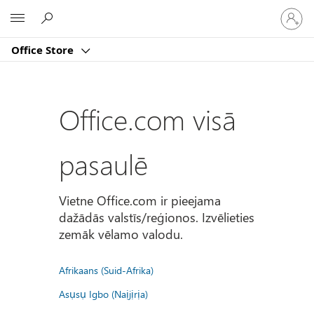
Pierakst
Microsoft
savā
kontā
Office Store
Office.com visā
pasaulē
Vietne Office.com ir pieejama
dažādās valstīs/reģionos. Izvēlieties
zemāk vēlamo valodu.
Afrikaans (Suid-Afrika)
Asụsụ Igbo (Naịjịrịa)