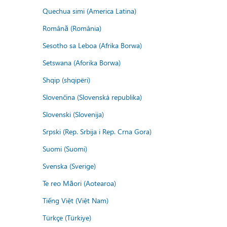
Quechua simi (America Latina)
Română (România)
Sesotho sa Leboa (Afrika Borwa)
Setswana (Aforika Borwa)
Shqip (shqipëri)
Slovenčina (Slovenská republika)
Slovenski (Slovenija)
Srpski (Rep. Srbija i Rep. Crna Gora)
Suomi (Suomi)
Svenska (Sverige)
Te reo Māori (Aotearoa)
Tiếng Việt (Việt Nam)
Türkçe (Türkiye)