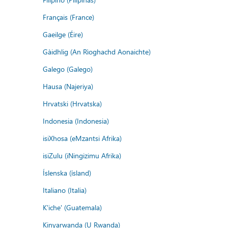
Français (France)
Gaeilge (Éire)
Gàidhlig (An Rìoghachd Aonaichte)
Galego (Galego)
Hausa (Najeriya)
Hrvatski (Hrvatska)
Indonesia (Indonesia)
isiXhosa (eMzantsi Afrika)
isiZulu (iNingizimu Afrika)
Íslenska (ísland)
Italiano (Italia)
K'iche' (Guatemala)
Kinyarwanda (U Rwanda)