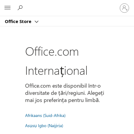
Conectaț
Microsoft
vă
la
Office Store
contul
dvs.
Office.com
Internațional
Office.com este disponibil într-o
diversitate de țări/regiuni. Alegeți
mai jos preferința pentru limbă.
Afrikaans (Suid-Afrika)
Asụsụ Igbo (Naịjịrịa)