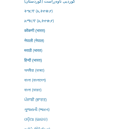
کوردیی ناوەڕاست (کوردستان)
ትግርኛ (ኢትዮጵያ)
አማርኛ (ኢትዮጵያ)
कोंकणी (भारत)
नेपाली (नेपाल)
मराठी (भारत)
हिन्दी (भारत)
অসমীয়া (ভাৰত)
বাংলা (বাংলাদেশ)
বাংলা (ভারত)
ਪੰਜਾਬੀ (ਭਾਰਤ)
ગુજરાતી (ભારત)
ଓଡ଼ିଆ (ଭାରତ)
தமிழ் (இந்தியா)