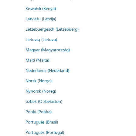
Kiswahili (Kenya)
Latviešu (Latvija)
Lëtzebuergesch (Lëtzebuerg)
Lietuvių (Lietuva)
Magyar (Magyarország)
Malti (Malta)
Nederlands (Nederland)
Norsk (Norge)
Nynorsk (Noreg)
o'zbek (O'zbekiston)
Polski (Polska)
Português (Brasil)
Português (Portugal)