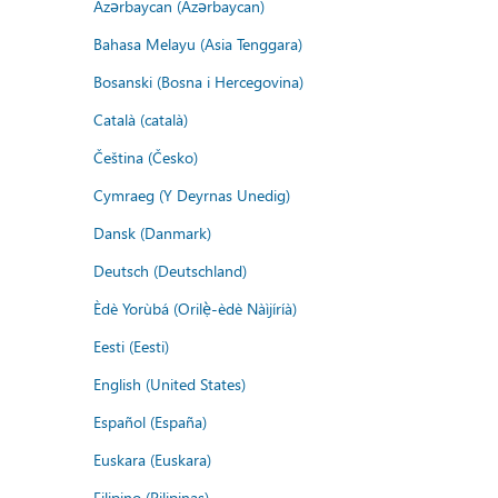
Azərbaycan (Azərbaycan)
Bahasa Melayu (Asia Tenggara)
Bosanski (Bosna i Hercegovina)
Català (català)
Čeština (Česko)
Cymraeg (Y Deyrnas Unedig)
Dansk (Danmark)
Deutsch (Deutschland)
Èdè Yorùbá (Orilẹ̀-èdè Nàìjíríà)
Eesti (Eesti)
English (United States)
Español (España)
Euskara (Euskara)
Filipino (Pilipinas)