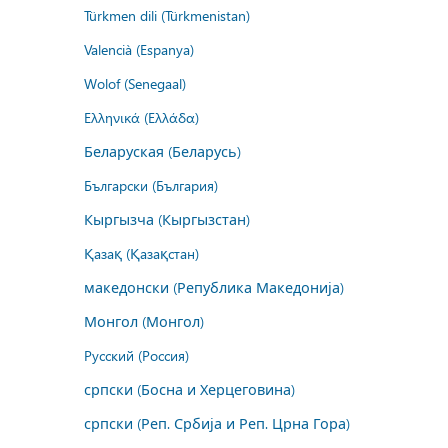
Türkmen dili (Türkmenistan)
Valencià (Espanya)
Wolof (Senegaal)
Ελληνικά (Ελλάδα)
Беларуская (Беларусь)
Български (България)
Кыргызча (Кыргызстан)
Қазақ (Қазақстан)
македонски (Република Македонија)
Монгол (Монгол)
Русский (Россия)
српски (Босна и Херцеговина)
српски (Реп. Србија и Реп. Црна Гора)