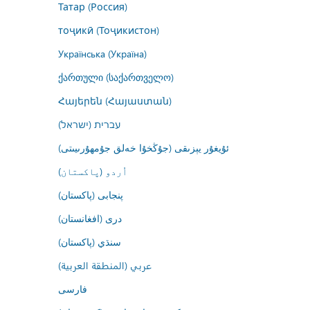
Татар (Россия)
тоҷикӣ (Тоҷикистон)
Українська (Україна)
ქართული (საქართველო)
Հայերեն (Հայաստան)
עברית (ישראל)
ئۇيغۇر يېزىقى (جۇڭخۇا خەلق جۇمھۇرىيىتى)
اُردو (پاکستان)
پنجابی (پاکستان)
درى (افغانستان)
سنڌي (پاکستان)
عربي (المنطقة العربية)
فارسى