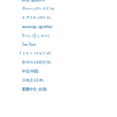
తెలుగు (భారతదేశం)
ಕನ್ನಡ (ಭಾರತ)
മലയാളം (ഇന്ത്യ)
සිංහල (ශ්‍රී ලංකාව)
ไทย (ไทย)
ខ្មែរ (កម្ពុជា)
한국어 (대한민국)
中文(中国)
日本語 (日本)
繁體中文 (台灣)