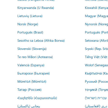
Kinyarwanda (U Rwanda)
Kiswahili (Kenya
Lietuvių (Lietuva)
Magyar (Magya
Norsk (Norge)
Nynorsk (Noreg
Português (Brasil)
Português (Port
Sesotho sa Leboa (Afrika Borwa)
Setswana (Afor
Slovenski (Slovenija)
Srpski (Rep. Srb
Te reo Māori (Aotearoa)
Tiếng Việt (Việ
Valencià (Espanya)
Wolof (Senegaal
Български (България)
Кыргызча (Кы
Монгол (Монгол)
Русский (Росси
Татар (Россия)
тоҷикӣ (Тоҷи
Հայերեն (Հայաստան)
עברית (ישראל)
درى (افغانستان)
پنجابی (پاکستان)