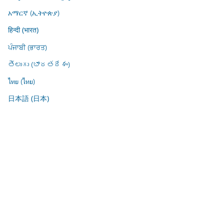
አማርኛ (ኢትዮጵያ)
हिन्दी (भारत)
ਪੰਜਾਬੀ (ਭਾਰਤ)
తెలుగు (భారతదేశం)
ไทย (ไทย)
日本語 (日本)