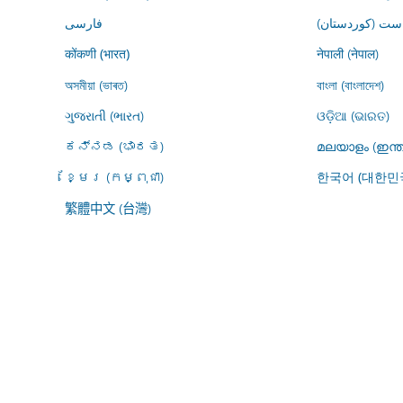
ڕاست (کوردستان
فارسى
नेपाली (नेपाल)
कोंकणी (भारत)
অসমীয়া (ভাৰত)
বাংলা (বাংলাদেশ)
ગુજરાતી (ભારત)
ଓଡ଼ିଆ (ଭାରତ)
ಕನ್ನಡ (ಭಾರತ)
മലയാളം (ഇന്ത
ខ្មែរ (កម្ពុជា)
한국어 (대한민
繁體中文 (台灣)