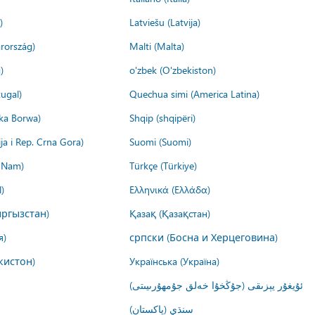
)
Latviešu (Latvija)
rország)
Malti (Malta)
)
o'zbek (O'zbekiston)
ugal)
Quechua simi (America Latina)
ika Borwa)
Shqip (shqipëri)
ija i Rep. Crna Gora)
Suomi (Suomi)
t Nam)
Türkçe (Türkiye)
)
Ελληνικά (Ελλάδα)
ргызстан)
Қазақ (Қазақстан)
я)
српски (Босна и Херцеговина)
кистон)
Українська (Україна)
ئۇيغۇر يېزىقى (جۇڭخۇا خەلق جۇمھۇرىيىتى)
سنڌي (پاکستان)