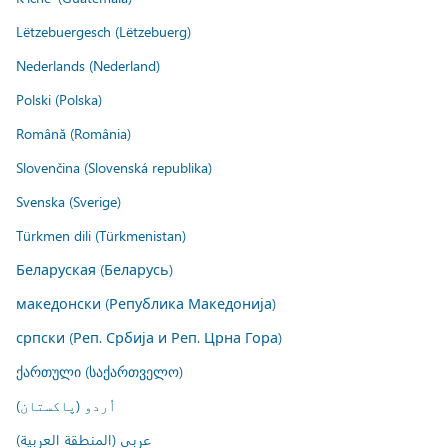
Lëtzebuergesch (Lëtzebuerg)
Nederlands (Nederland)
Polski (Polska)
Română (România)
Slovenčina (Slovenská republika)
Svenska (Sverige)
Türkmen dili (Türkmenistan)
Беларуская (Беларусь)
македонски (Република Македонија)
српски (Реп. Србија и Реп. Црна Гора)
ქართული (საქართველო)
اُردو (پاکستان)
عربي (المنطقة العربية)