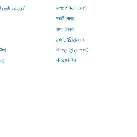
کوردیی ناوە)
ትግርኛ (ኢትዮጵያ)
मराठी (भारत)
বাংলা (ভারত)
தமிழ் (இந்தியா)
്യ)
සිංහල (ශ්‍රී ලංකාව)
中文(中国)
국)