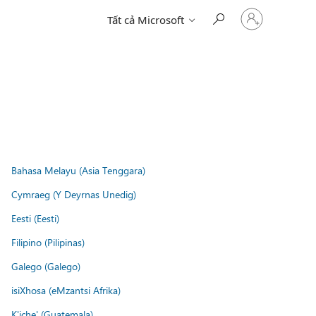
Đăng
Tất cả Microsoft
nhập
tài
khoản
của
bạn
Bahasa Melayu (Asia Tenggara)
Cymraeg (Y Deyrnas Unedig)
Eesti (Eesti)
Filipino (Pilipinas)
Galego (Galego)
isiXhosa (eMzantsi Afrika)
K'iche' (Guatemala)