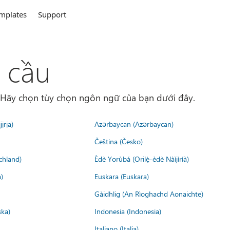
mplates
Support
 cầu
. Hãy chọn tùy chọn ngôn ngữ của bạn dưới đây.
ịrịa)
Azərbaycan (Azərbaycan)
Čeština (Česko)
chland)
Èdè Yorùbá (Orilẹ̀-èdè Nàìjíríà)
)
Euskara (Euskara)
Gàidhlig (An Rìoghachd Aonaichte)
ska)
Indonesia (Indonesia)
Italiano (Italia)