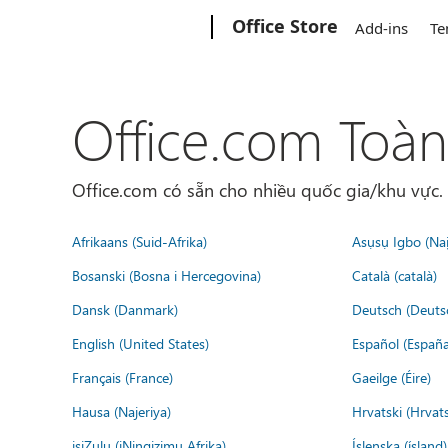
Microsoft
Office Store
Add-ins
Te
Office.com Toàn
Office.com có sẵn cho nhiều quốc gia/khu vực
Afrikaans (Suid-Afrika)
Asụsụ Igbo (Naịj
Bosanski (Bosna i Hercegovina)
Català (català)
Dansk (Danmark)
Deutsch (Deuts
English (United States)
Español (España
Français (France)
Gaeilge (Éire)
Hausa (Najeriya)
Hrvatski (Hrvat
isiZulu (iNingizimu Afrika)
Íslenska (ísland)