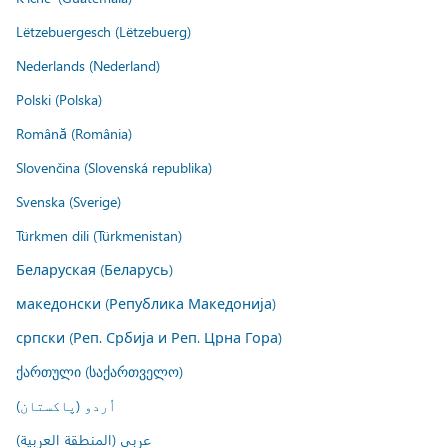
Lëtzebuergesch (Lëtzebuerg)
Nederlands (Nederland)
Polski (Polska)
Română (România)
Slovenčina (Slovenská republika)
Svenska (Sverige)
Türkmen dili (Türkmenistan)
Беларуская (Беларусь)
македонски (Република Македонија)
српски (Реп. Србија и Реп. Црна Гора)
ქართული (საქართველო)
اُردو (پاکستان)
عربي (المنطقة العربية)