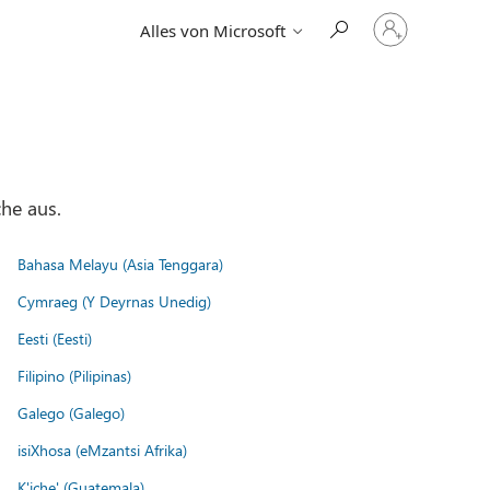
Bei
Alles von Microsoft
Ihrem
Konto
anmelden
he aus.
Bahasa Melayu (Asia Tenggara)
Cymraeg (Y Deyrnas Unedig)
Eesti (Eesti)
Filipino (Pilipinas)
Galego (Galego)
isiXhosa (eMzantsi Afrika)
K'iche' (Guatemala)