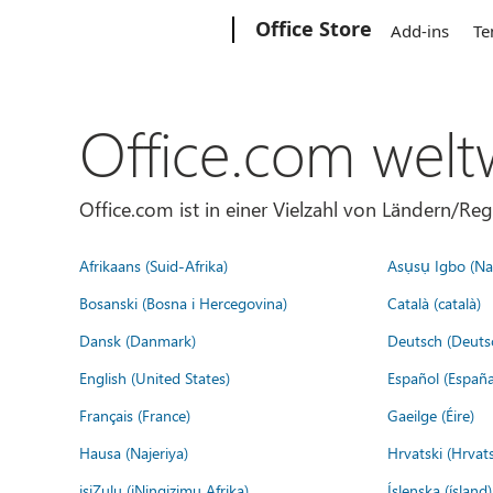
Microsoft
Office Store
Add-ins
Te
Office.com welt
Office.com ist in einer Vielzahl von Ländern/Re
Afrikaans (Suid-Afrika)
Asụsụ Igbo (Naị
Bosanski (Bosna i Hercegovina)
Català (català)
Dansk (Danmark)
Deutsch (Deuts
English (United States)
Español (España
Français (France)
Gaeilge (Éire)
Hausa (Najeriya)
Hrvatski (Hrvat
isiZulu (iNingizimu Afrika)
Íslenska (ísland)