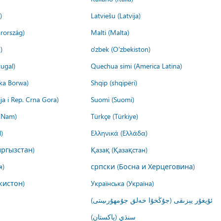
)
Latviešu (Latvija)
rország)
Malti (Malta)
)
o'zbek (O'zbekiston)
ugal)
Quechua simi (America Latina)
ika Borwa)
Shqip (shqipëri)
ija i Rep. Crna Gora)
Suomi (Suomi)
t Nam)
Türkçe (Türkiye)
)
Ελληνικά (Ελλάδα)
ргызстан)
Қазақ (Қазақстан)
я)
српски (Босна и Херцеговина)
кистон)
Українська (Україна)
ئۇيغۇر يېزىقى (جۇڭخۇا خەلق جۇمھۇرىيىتى)
سنڌي (پاکستان)