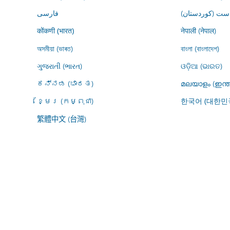
ڕاست (کوردستان
فارسى
नेपाली (नेपाल)
कोंकणी (भारत)
অসমীয়া (ভাৰত)
বাংলা (বাংলাদেশ)
ગુજરાતી (ભારત)
ଓଡ଼ିଆ (ଭାରତ)
ಕನ್ನಡ (ಭಾರತ)
മലയാളം (ഇന്ത
ខ្មែរ (កម្ពុជា)
한국어 (대한민
繁體中文 (台灣)