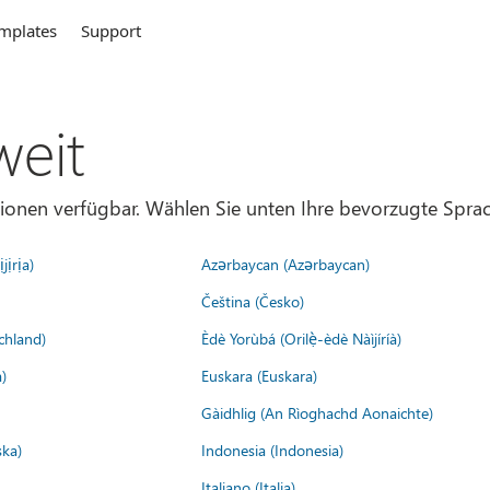
mplates
Support
weit
gionen verfügbar. Wählen Sie unten Ihre bevorzugte Sprac
jịrịa)
Azərbaycan (Azərbaycan)
Čeština (Česko)
chland)
Èdè Yorùbá (Orilẹ̀-èdè Nàìjíríà)
)
Euskara (Euskara)
Gàidhlig (An Rìoghachd Aonaichte)
ska)
Indonesia (Indonesia)
Italiano (Italia)