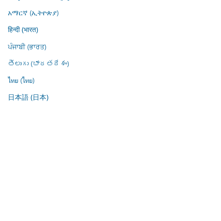
አማርኛ (ኢትዮጵያ)
हिन्दी (भारत)
ਪੰਜਾਬੀ (ਭਾਰਤ)
తెలుగు (భారతదేశం)
ไทย (ไทย)
日本語 (日本)