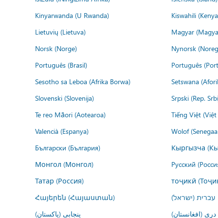
Kinyarwanda (U Rwanda)
Kiswahili (Kenya
Lietuvių (Lietuva)
Magyar (Magya
Norsk (Norge)
Nynorsk (Noreg
Português (Brasil)
Português (Port
Sesotho sa Leboa (Afrika Borwa)
Setswana (Afor
Slovenski (Slovenija)
Srpski (Rep. Srb
Te reo Māori (Aotearoa)
Tiếng Việt (Việ
Valencià (Espanya)
Wolof (Senegaal
Български (България)
Кыргызча (Кы
Монгол (Монгол)
Русский (Росси
Татар (Россия)
тоҷикӣ (Тоҷи
Հայերեն (Հայաստան)
עברית (ישראל)
درى (افغانستان)
پنجابی (پاکستان)