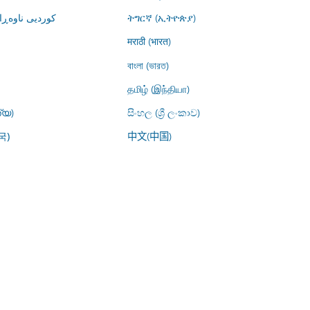
کوردیی ناوە)
ትግርኛ (ኢትዮጵያ)
मराठी (भारत)
বাংলা (ভারত)
தமிழ் (இந்தியா)
്യ)
සිංහල (ශ්‍රී ලංකාව)
中文(中国)
국)