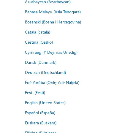
Azərbaycan (Azərbaycan)
Bahasa Melayu (Asia Tenggara)
Bosanski (Bosna i Hercegovina)
Català (català)
Čeština (Česko)
Cymraeg (Y Deyrnas Unedig)
Dansk (Danmark)
Deutsch (Deutschland)
Èdè Yorùbá (Orilẹ̀-èdè Nàìjíríà)
Eesti (Eesti)
English (United States)
Español (España)
Euskara (Euskara)
Filipino (Pilipinas)