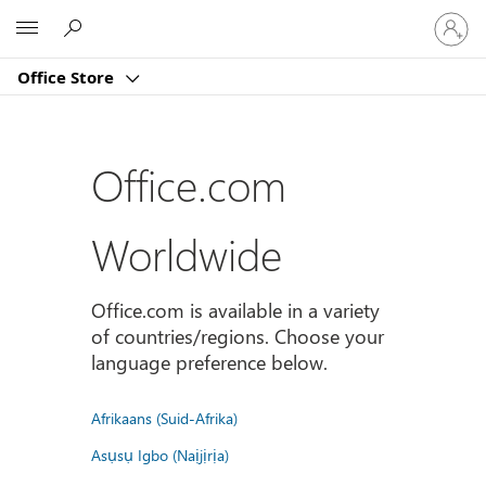
Sign
Microsoft
in
to
Office Store
your
account
Office.com
Worldwide
Office.com is available in a variety
of countries/regions. Choose your
language preference below.
Afrikaans (Suid-Afrika)
Asụsụ Igbo (Naịjịrịa)