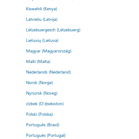
Kiswahili (Kenya)
Latviešu (Latvija)
Lëtzebuergesch (Lëtzebuerg)
Lietuvių (Lietuva)
Magyar (Magyarország)
Malti (Malta)
Nederlands (Nederland)
Norsk (Norge)
Nynorsk (Noreg)
o'zbek (O'zbekiston)
Polski (Polska)
Português (Brasil)
Português (Portugal)