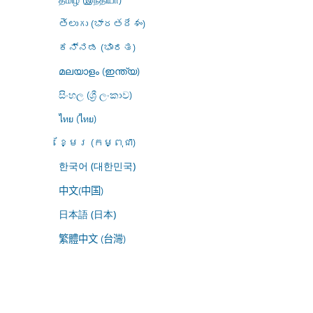
తెలుగు (భారతదేశం)
ಕನ್ನಡ (ಭಾರತ)
മലയാളം (ഇന്ത്യ)
සිංහල (ශ්‍රී ලංකාව)
ไทย (ไทย)
ខ្មែរ (កម្ពុជា)
한국어 (대한민국)
中文(中国)
日本語 (日本)
繁體中文 (台灣)