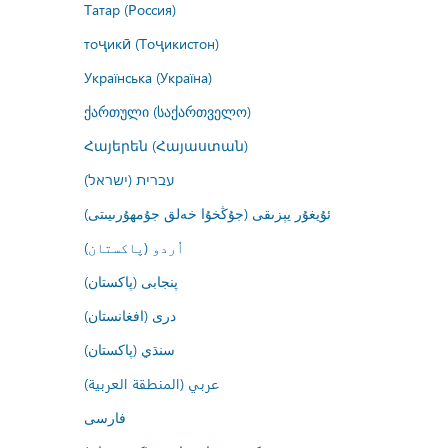
Татар (Россия)
тоҷикӣ (Тоҷикистон)
Українська (Україна)
ქართული (საქართველო)
Հայերեն (Հայաստան)
עברית (ישראל)
ئۇيغۇر يېزىقى (جۇڭخۇا خەلق جۇمھۇرىيىتى)
اُردو (پاکستان)
پنجابی (پاکستان)
درى (افغانستان)
سنڌي (پاکستان)
عربي (المنطقة العربية)
فارسى