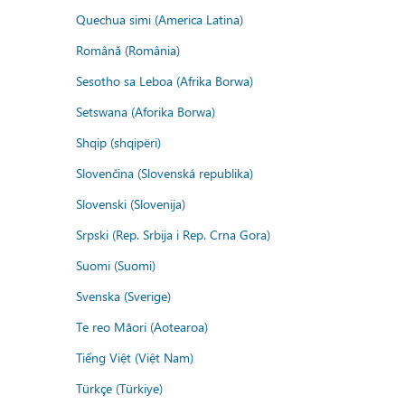
Quechua simi (America Latina)
Română (România)
Sesotho sa Leboa (Afrika Borwa)
Setswana (Aforika Borwa)
Shqip (shqipëri)
Slovenčina (Slovenská republika)
Slovenski (Slovenija)
Srpski (Rep. Srbija i Rep. Crna Gora)
Suomi (Suomi)
Svenska (Sverige)
Te reo Māori (Aotearoa)
Tiếng Việt (Việt Nam)
Türkçe (Türkiye)