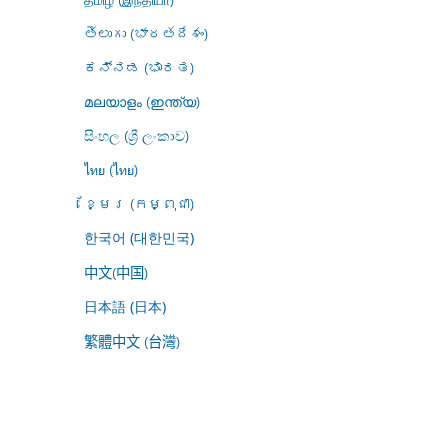
తెలుగు (భారతదేశం)
ಕನ್ನಡ (ಭಾರತ)
മലയാളം (ഇന്ത്യ)
සිංහල (ශ්‍රී ලංකාව)
ไทย (ไทย)
ខ្មែរ (កម្ពុជា)
한국어 (대한민국)
中文(中国)
日本語 (日本)
繁體中文 (台灣)