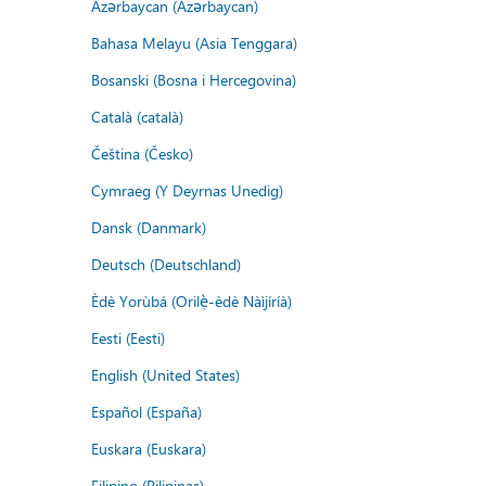
Azərbaycan (Azərbaycan)
Bahasa Melayu (Asia Tenggara)
Bosanski (Bosna i Hercegovina)
Català (català)
Čeština (Česko)
Cymraeg (Y Deyrnas Unedig)
Dansk (Danmark)
Deutsch (Deutschland)
Èdè Yorùbá (Orilẹ̀-èdè Nàìjíríà)
Eesti (Eesti)
English (United States)
Español (España)
Euskara (Euskara)
Filipino (Pilipinas)