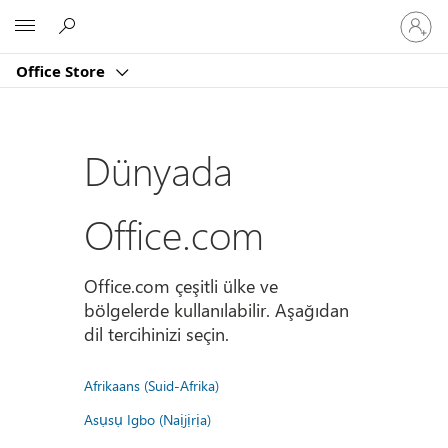
Hesabın
Microsoft
oturum
açın
Office Store
Dünyada
Office.com
Office.com çeşitli ülke ve
bölgelerde kullanılabilir. Aşağıdan
dil tercihinizi seçin.
Afrikaans (Suid-Afrika)
Asụsụ Igbo (Naịjịrịa)