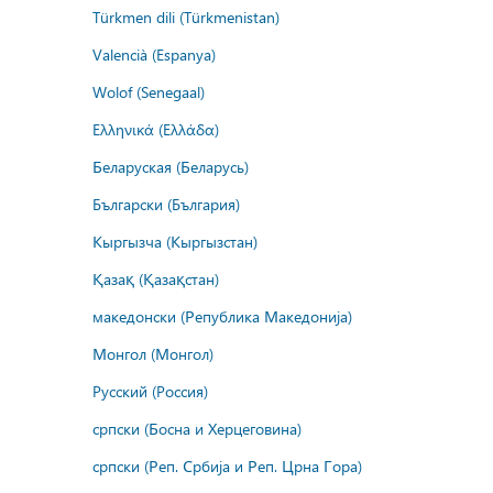
Türkmen dili (Türkmenistan)
Valencià (Espanya)
Wolof (Senegaal)
Ελληνικά (Ελλάδα)
Беларуская (Беларусь)
Български (България)
Кыргызча (Кыргызстан)
Қазақ (Қазақстан)
македонски (Република Македонија)
Монгол (Монгол)
Русский (Россия)
српски (Босна и Херцеговина)
српски (Реп. Србија и Реп. Црна Гора)