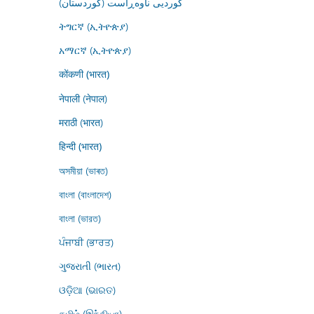
کوردیی ناوەڕاست (کوردستان)
ትግርኛ (ኢትዮጵያ)
አማርኛ (ኢትዮጵያ)
कोंकणी (भारत)
नेपाली (नेपाल)
मराठी (भारत)
हिन्दी (भारत)
অসমীয়া (ভাৰত)
বাংলা (বাংলাদেশ)
বাংলা (ভারত)
ਪੰਜਾਬੀ (ਭਾਰਤ)
ગુજરાતી (ભારત)
ଓଡ଼ିଆ (ଭାରତ)
தமிழ் (இந்தியா)