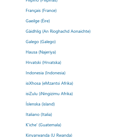
Français (France)
Gaeilge (Éire)
Gàidhlig (An Rìoghachd Aonaichte)
Galego (Galego)
Hausa (Najeriya)
Hrvatski (Hrvatska)
Indonesia (Indonesia)
isiXhosa (eMzantsi Afrika)
isiZulu (iNingizimu Afrika)
Íslenska (ísland)
Italiano (Italia)
K'iche' (Guatemala)
Kinyarwanda (U Rwanda)