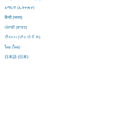
አማርኛ (ኢትዮጵያ)
हिन्दी (भारत)
ਪੰਜਾਬੀ (ਭਾਰਤ)
తెలుగు (భారతదేశం)
ไทย (ไทย)
日本語 (日本)