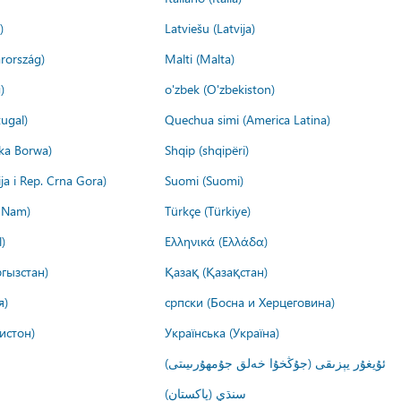
)
Latviešu (Latvija)
rország)
Malti (Malta)
)
o'zbek (O'zbekiston)
ugal)
Quechua simi (America Latina)
ika Borwa)
Shqip (shqipëri)
ija i Rep. Crna Gora)
Suomi (Suomi)
t Nam)
Türkçe (Türkiye)
)
Ελληνικά (Ελλάδα)
гызстан)
Қазақ (Қазақстан)
я)
српски (Босна и Херцеговина)
истон)
Українська (Україна)
ئۇيغۇر يېزىقى (جۇڭخۇا خەلق جۇمھۇرىيىتى)
سنڌي (پاکستان)