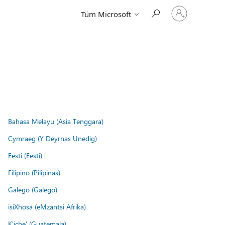
Hesabınızda
Tüm Microsoft
oturum
açın
Bahasa Melayu (Asia Tenggara)
Cymraeg (Y Deyrnas Unedig)
Eesti (Eesti)
Filipino (Pilipinas)
Galego (Galego)
isiXhosa (eMzantsi Afrika)
K'iche' (Guatemala)