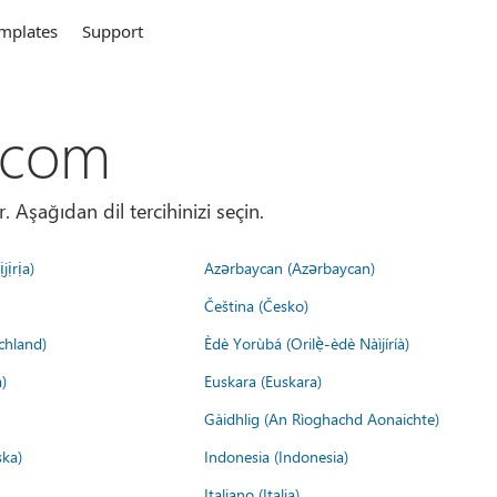
mplates
Support
.com
. Aşağıdan dil tercihinizi seçin.
jịrịa)
Azərbaycan (Azərbaycan)
Čeština (Česko)
chland)
Èdè Yorùbá (Orilẹ̀-èdè Nàìjíríà)
)
Euskara (Euskara)
Gàidhlig (An Rìoghachd Aonaichte)
ska)
Indonesia (Indonesia)
Italiano (Italia)