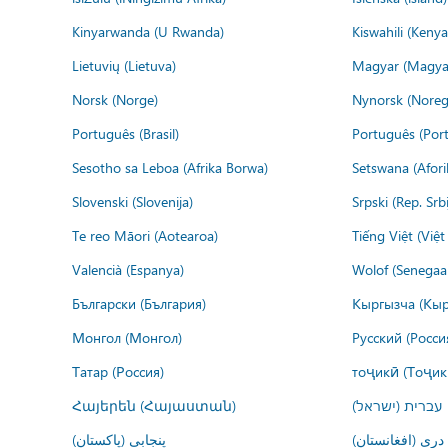
Kinyarwanda (U Rwanda)
Kiswahili (Kenya
Lietuvių (Lietuva)
Magyar (Magya
Norsk (Norge)
Nynorsk (Noreg
Português (Brasil)
Português (Port
Sesotho sa Leboa (Afrika Borwa)
Setswana (Afor
Slovenski (Slovenija)
Srpski (Rep. Srb
Te reo Māori (Aotearoa)
Tiếng Việt (Việ
Valencià (Espanya)
Wolof (Senegaal
Български (България)
Кыргызча (Кыр
Монгол (Монгол)
Русский (Росси
Татар (Россия)
тоҷикӣ (Тоҷик
Հայերեն (Հայաստան)
עברית (ישראל)
درى (افغانستان)
پنجابی (پاکستان)