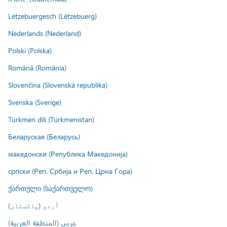
Lëtzebuergesch (Lëtzebuerg)
Nederlands (Nederland)
Polski (Polska)
Română (România)
Slovenčina (Slovenská republika)
Svenska (Sverige)
Türkmen dili (Türkmenistan)
Беларуская (Беларусь)
македонски (Република Македонија)
српски (Реп. Србија и Реп. Црна Гора)
ქართული (საქართველო)
اُردو (پاکستان)
عربي (المنطقة العربية)