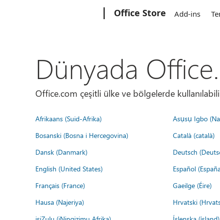
Microsoft
Office Store
Add-ins
Te
Dünyada Office
Office.com çeşitli ülke ve bölgelerde kullanılabilir
Afrikaans (Suid-Afrika)
Asụsụ Igbo (Naị
Bosanski (Bosna i Hercegovina)
Català (català)
Dansk (Danmark)
Deutsch (Deuts
English (United States)
Español (España
Français (France)
Gaeilge (Éire)
Hausa (Najeriya)
Hrvatski (Hrvat
isiZulu (iNingizimu Afrika)
Íslenska (ísland)