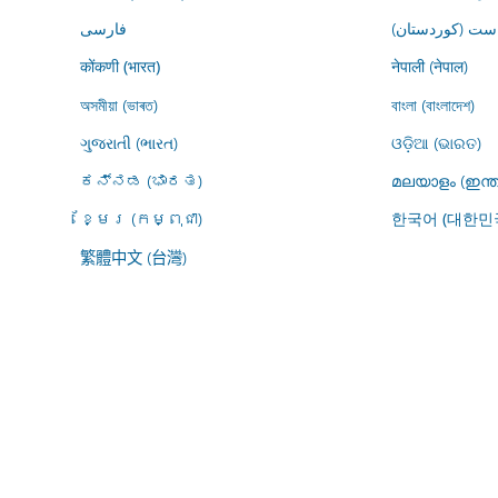
ڕاست (کوردستان
فارسى
नेपाली (नेपाल)
कोंकणी (भारत)
অসমীয়া (ভাৰত)
বাংলা (বাংলাদেশ)
ગુજરાતી (ભારત)
ଓଡ଼ିଆ (ଭାରତ)
ಕನ್ನಡ (ಭಾರತ)
മലയാളം (ഇന്ത
ខ្មែរ (កម្ពុជា)
한국어 (대한민
繁體中文 (台灣)