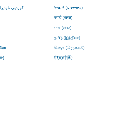
کوردیی ناوە)
ትግርኛ (ኢትዮጵያ)
मराठी (भारत)
বাংলা (ভারত)
தமிழ் (இந்தியா)
്യ)
සිංහල (ශ්‍රී ලංකාව)
中文(中国)
국)