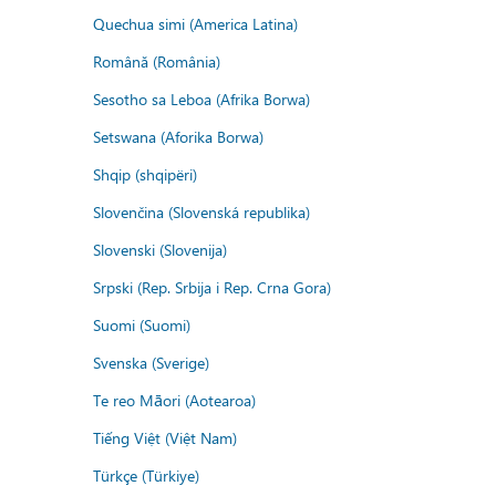
Quechua simi (America Latina)
Română (România)
Sesotho sa Leboa (Afrika Borwa)
Setswana (Aforika Borwa)
Shqip (shqipëri)
Slovenčina (Slovenská republika)
Slovenski (Slovenija)
Srpski (Rep. Srbija i Rep. Crna Gora)
Suomi (Suomi)
Svenska (Sverige)
Te reo Māori (Aotearoa)
Tiếng Việt (Việt Nam)
Türkçe (Türkiye)