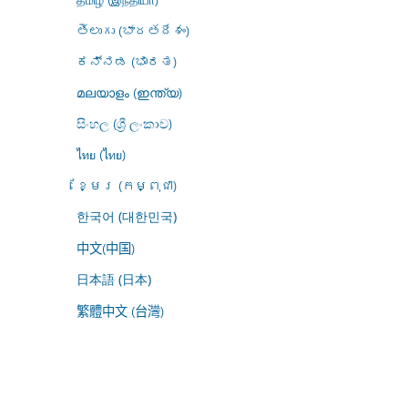
తెలుగు (భారతదేశం)
ಕನ್ನಡ (ಭಾರತ)
മലയാളം (ഇന്ത്യ)
සිංහල (ශ්‍රී ලංකාව)
ไทย (ไทย)
ខ្មែរ (កម្ពុជា)
한국어 (대한민국)
中文(中国)
日本語 (日本)
繁體中文 (台灣)