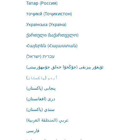
Татар (Россия)
тоҷикӣ (Тоҷикистон)
Українська (Україна)
ქართული (საქართველო)
Հայերեն (Հայաստան)
עברית (ישראל)
ئۇيغۇر يېزىقى (جۇڭخۇا خەلق جۇمھۇرىيىتى)
اُردو (پاکستان)
پنجابی (پاکستان)
درى (افغانستان)
سنڌي (پاکستان)
عربي (المنطقة العربية)
فارسى