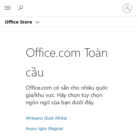
Đăng
Microsoft
nhập
tài
Office Store
khoản
của
bạn
Office.com Toàn
cầu
Office.com có sẵn cho nhiều quốc
gia/khu vực. Hãy chọn tùy chọn
ngôn ngữ của bạn dưới đây.
Afrikaans (Suid-Afrika)
Asụsụ Igbo (Naịjịrịa)