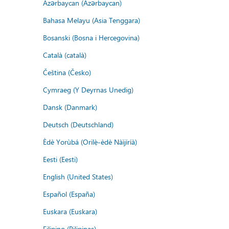
Azərbaycan (Azərbaycan)
Bahasa Melayu (Asia Tenggara)
Bosanski (Bosna i Hercegovina)
Català (català)
Čeština (Česko)
Cymraeg (Y Deyrnas Unedig)
Dansk (Danmark)
Deutsch (Deutschland)
Èdè Yorùbá (Orilẹ̀-èdè Nàìjíríà)
Eesti (Eesti)
English (United States)
Español (España)
Euskara (Euskara)
Filipino (Pilipinas)