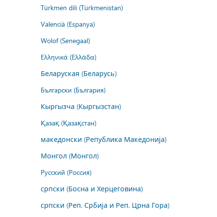
Türkmen dili (Türkmenistan)
Valencià (Espanya)
Wolof (Senegaal)
Ελληνικά (Ελλάδα)
Беларуская (Беларусь)
Български (България)
Кыргызча (Кыргызстан)
Қазақ (Қазақстан)
македонски (Република Македонија)
Монгол (Монгол)
Русский (Россия)
српски (Босна и Херцеговина)
српски (Реп. Србија и Реп. Црна Гора)