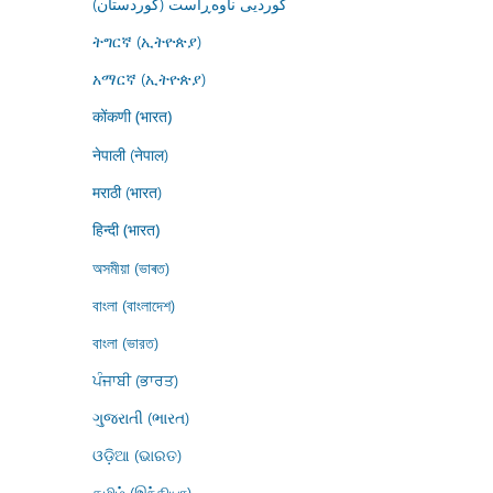
کوردیی ناوەڕاست (کوردستان)
ትግርኛ (ኢትዮጵያ)
አማርኛ (ኢትዮጵያ)
कोंकणी (भारत)
नेपाली (नेपाल)
मराठी (भारत)
हिन्दी (भारत)
অসমীয়া (ভাৰত)
বাংলা (বাংলাদেশ)
বাংলা (ভারত)
ਪੰਜਾਬੀ (ਭਾਰਤ)
ગુજરાતી (ભારત)
ଓଡ଼ିଆ (ଭାରତ)
தமிழ் (இந்தியா)