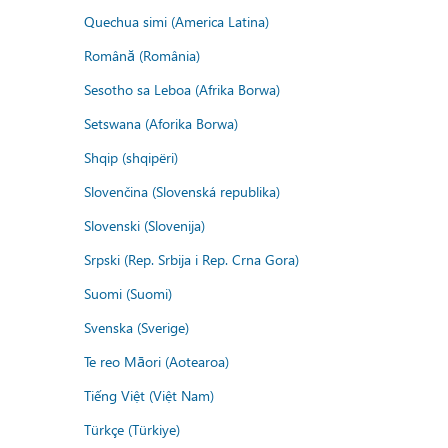
Quechua simi (America Latina)
Română (România)
Sesotho sa Leboa (Afrika Borwa)
Setswana (Aforika Borwa)
Shqip (shqipëri)
Slovenčina (Slovenská republika)
Slovenski (Slovenija)
Srpski (Rep. Srbija i Rep. Crna Gora)
Suomi (Suomi)
Svenska (Sverige)
Te reo Māori (Aotearoa)
Tiếng Việt (Việt Nam)
Türkçe (Türkiye)