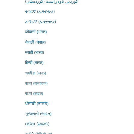
کوردیی ناوەڕاست (کوردستان)
ትግርኛ (ኢትዮጵያ)
አማርኛ (ኢትዮጵያ)
कोंकणी (भारत)
नेपाली (नेपाल)
मराठी (भारत)
हिन्दी (भारत)
অসমীয়া (ভাৰত)
বাংলা (বাংলাদেশ)
বাংলা (ভারত)
ਪੰਜਾਬੀ (ਭਾਰਤ)
ગુજરાતી (ભારત)
ଓଡ଼ିଆ (ଭାରତ)
தமிழ் (இந்தியா)