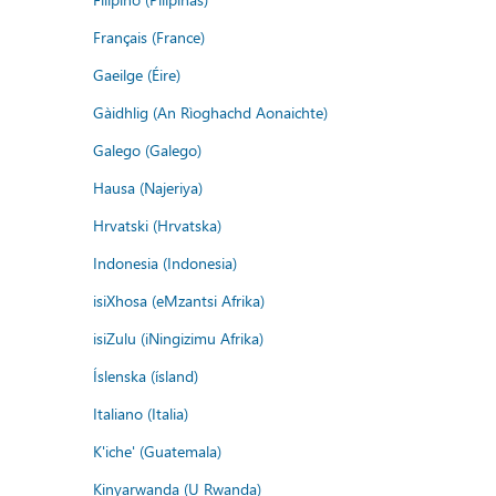
Français (France)
Gaeilge (Éire)
Gàidhlig (An Rìoghachd Aonaichte)
Galego (Galego)
Hausa (Najeriya)
Hrvatski (Hrvatska)
Indonesia (Indonesia)
isiXhosa (eMzantsi Afrika)
isiZulu (iNingizimu Afrika)
Íslenska (ísland)
Italiano (Italia)
K'iche' (Guatemala)
Kinyarwanda (U Rwanda)