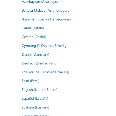
Azərbaycan (Azərbaycan)
Bahasa Melayu (Asia Tenggara)
Bosanski (Bosna i Hercegovina)
Català (català)
Čeština (Česko)
Cymraeg (Y Deyrnas Unedig)
Dansk (Danmark)
Deutsch (Deutschland)
Èdè Yorùbá (Orilẹ̀-èdè Nàìjíríà)
Eesti (Eesti)
English (United States)
Español (España)
Euskara (Euskara)
Filipino (Pilipinas)