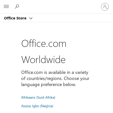
Sign
Microsoft
in
to
Office Store
your
account
Office.com
Worldwide
Office.com is available in a variety
of countries/regions. Choose your
language preference below.
Afrikaans (Suid-Afrika)
Asụsụ Igbo (Naịjịrịa)