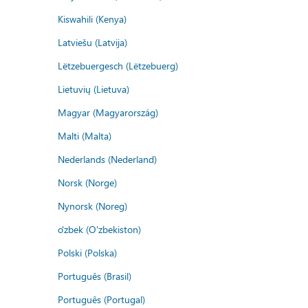
Kiswahili (Kenya)
Latviešu (Latvija)
Lëtzebuergesch (Lëtzebuerg)
Lietuvių (Lietuva)
Magyar (Magyarország)
Malti (Malta)
Nederlands (Nederland)
Norsk (Norge)
Nynorsk (Noreg)
o'zbek (O'zbekiston)
Polski (Polska)
Português (Brasil)
Português (Portugal)