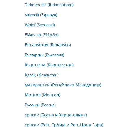
Türkmen dili (Türkmenistan)
Valencià (Espanya)
Wolof (Senegaal)
Ελληνικά (Ελλάδα)
Беларуская (Беларусь)
Български (България)
Кыргызча (Кыргызстан)
Қазақ (Қазақстан)
македонски (Република Македонија)
Монгол (Монгол)
Русский (Россия)
српски (Босна и Херцеговина)
српски (Реп. Србија и Реп. Црна Гора)