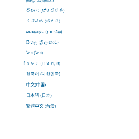
తెలుగు (భారతదేశం)
ಕನ್ನಡ (ಭಾರತ)
മലയാളം (ഇന്ത്യ)
සිංහල (ශ්‍රී ලංකාව)
ไทย (ไทย)
ខ្មែរ (កម្ពុជា)
한국어 (대한민국)
中文(中国)
日本語 (日本)
繁體中文 (台灣)