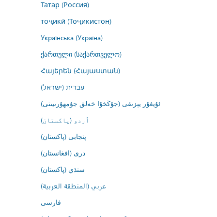
Татар (Россия)
тоҷикӣ (Тоҷикистон)
Українська (Україна)
ქართული (საქართველო)
Հայերեն (Հայաստան)
עברית (ישראל)
ئۇيغۇر يېزىقى (جۇڭخۇا خەلق جۇمھۇرىيىتى)
اُردو (پاکستان)
پنجابی (پاکستان)
درى (افغانستان)
سنڌي (پاکستان)
عربي (المنطقة العربية)
فارسى