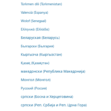
Türkmen dili (Türkmenistan)
Valencià (Espanya)
Wolof (Senegaal)
Ελληνικά (Ελλάδα)
Беларуская (Беларусь)
Български (България)
Кыргызча (Кыргызстан)
Қазақ (Қазақстан)
македонски (Република Македонија)
Монгол (Монгол)
Русский (Россия)
српски (Босна и Херцеговина)
српски (Реп. Србија и Реп. Црна Гора)