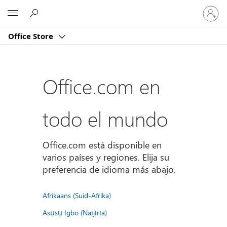
Iniciar
Microsoft
sesión
en
Office Store
tu
cuenta
Office.com en
todo el mundo
Office.com está disponible en
varios países y regiones. Elija su
preferencia de idioma más abajo.
Afrikaans (Suid-Afrika)
Asụsụ Igbo (Naịjịrịa)