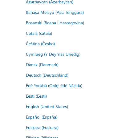
Azərbaycan (Azərbaycan)
Bahasa Melayu (Asia Tenggara)
Bosanski (Bosna i Hercegovina)
Català (català)
Čeština (Česko)
Cymraeg (Y Deyrnas Unedig)
Dansk (Danmark)
Deutsch (Deutschland)
Èdè Yorùbá (Orilẹ̀-èdè Nàìjíríà)
Eesti (Eesti)
English (United States)
Español (España)
Euskara (Euskara)
Filipino (Pilipinas)