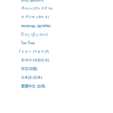
తెలుగు (భారతదేశం)
ಕನ್ನಡ (ಭಾರತ)
മലയാളം (ഇന്ത്യ)
සිංහල (ශ්‍රී ලංකාව)
ไทย (ไทย)
ខ្មែរ (កម្ពុជា)
한국어 (대한민국)
中文(中国)
日本語 (日本)
繁體中文 (台灣)