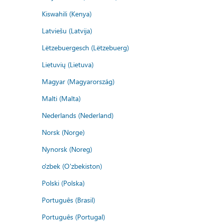
Kiswahili (Kenya)
Latviešu (Latvija)
Lëtzebuergesch (Lëtzebuerg)
Lietuvių (Lietuva)
Magyar (Magyarország)
Malti (Malta)
Nederlands (Nederland)
Norsk (Norge)
Nynorsk (Noreg)
o'zbek (O'zbekiston)
Polski (Polska)
Português (Brasil)
Português (Portugal)