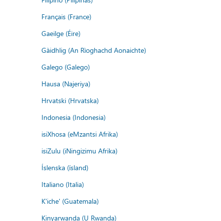
Français (France)
Gaeilge (Éire)
Gàidhlig (An Rìoghachd Aonaichte)
Galego (Galego)
Hausa (Najeriya)
Hrvatski (Hrvatska)
Indonesia (Indonesia)
isiXhosa (eMzantsi Afrika)
isiZulu (iNingizimu Afrika)
Íslenska (ísland)
Italiano (Italia)
K'iche' (Guatemala)
Kinyarwanda (U Rwanda)