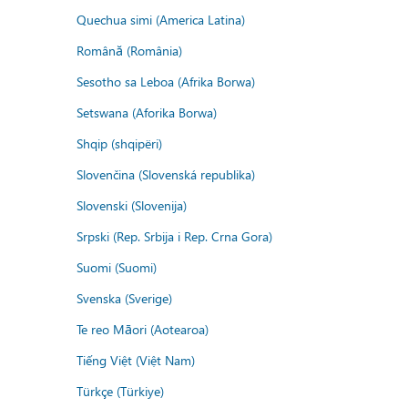
Quechua simi (America Latina)
Română (România)
Sesotho sa Leboa (Afrika Borwa)
Setswana (Aforika Borwa)
Shqip (shqipëri)
Slovenčina (Slovenská republika)
Slovenski (Slovenija)
Srpski (Rep. Srbija i Rep. Crna Gora)
Suomi (Suomi)
Svenska (Sverige)
Te reo Māori (Aotearoa)
Tiếng Việt (Việt Nam)
Türkçe (Türkiye)