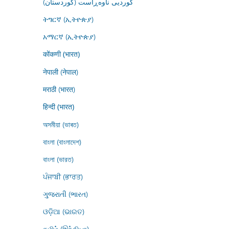
کوردیی ناوەڕاست (کوردستان)
ትግርኛ (ኢትዮጵያ)
አማርኛ (ኢትዮጵያ)
कोंकणी (भारत)
नेपाली (नेपाल)
मराठी (भारत)
हिन्दी (भारत)
অসমীয়া (ভাৰত)
বাংলা (বাংলাদেশ)
বাংলা (ভারত)
ਪੰਜਾਬੀ (ਭਾਰਤ)
ગુજરાતી (ભારત)
ଓଡ଼ିଆ (ଭାରତ)
தமிழ் (இந்தியா)