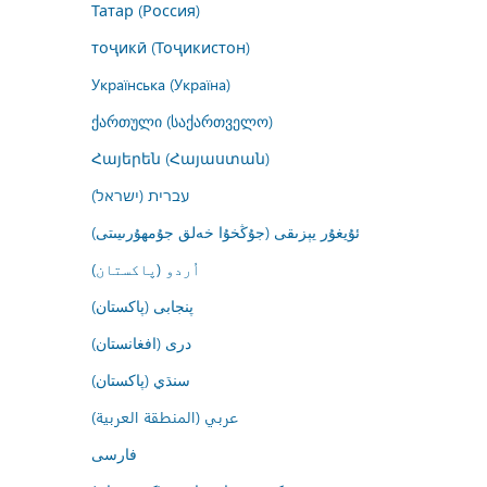
Татар (Россия)
тоҷикӣ (Тоҷикистон)
Українська (Україна)
ქართული (საქართველო)
Հայերեն (Հայաստան)
עברית (ישראל)
ئۇيغۇر يېزىقى (جۇڭخۇا خەلق جۇمھۇرىيىتى)
اُردو (پاکستان)
پنجابی (پاکستان)
درى (افغانستان)
سنڌي (پاکستان)
عربي (المنطقة العربية)
فارسى