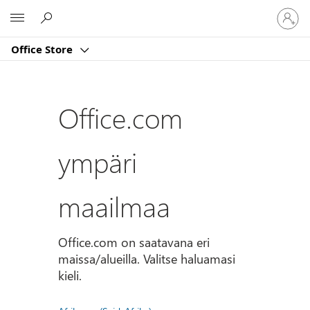
Kirjaud
Microsoft
sisään
tilille
Office Store
Office.com
ympäri
maailmaa
Office.com on saatavana eri
maissa/alueilla. Valitse haluamasi
kieli.