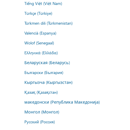
Tiếng Việt (Việt Nam)
Türkçe (Türkiye)
Türkmen dili (Türkmenistan)
Valencià (Espanya)
Wolof (Senegaal)
Ελληνικά (Ελλάδα)
Беларуская (Беларусь)
Български (България)
Кыргызча (Кыргызстан)
Қазақ (Қазақстан)
македонски (Република Македонија)
Монгол (Монгол)
Русский (Россия)