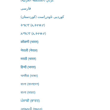
فارسى
کوردیی ناوەڕاست (کوردستان)
ትግርኛ (ኢትዮጵያ)
አማርኛ (ኢትዮጵያ)
कोंकणी (भारत)
नेपाली (नेपाल)
मराठी (भारत)
हिन्दी (भारत)
অসমীয়া (ভাৰত)
বাংলা (বাংলাদেশ)
বাংলা (ভারত)
ਪੰਜਾਬੀ (ਭਾਰਤ)
ગુજરાતી (ભારત)