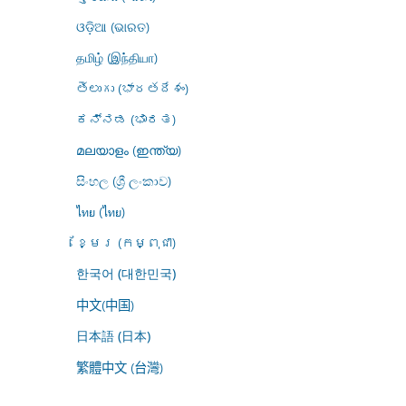
ଓଡ଼ିଆ (ଭାରତ)
தமிழ் (இந்தியா)
తెలుగు (భారతదేశం)
ಕನ್ನಡ (ಭಾರತ)
മലയാളം (ഇന്ത്യ)
සිංහල (ශ්‍රී ලංකාව)
ไทย (ไทย)
ខ្មែរ (កម្ពុជា)
한국어 (대한민국)
中文(中国)
日本語 (日本)
繁體中文 (台灣)