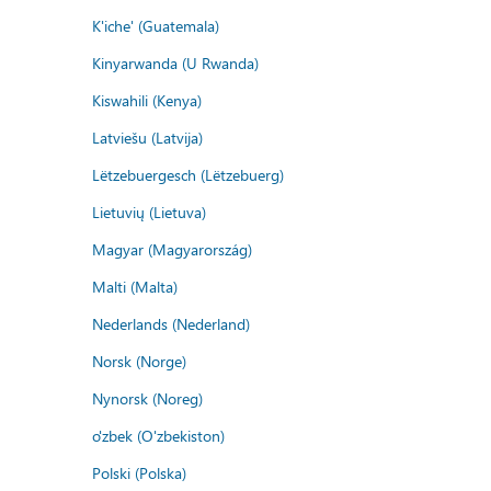
K'iche' (Guatemala)
Kinyarwanda (U Rwanda)
Kiswahili (Kenya)
Latviešu (Latvija)
Lëtzebuergesch (Lëtzebuerg)
Lietuvių (Lietuva)
Magyar (Magyarország)
Malti (Malta)
Nederlands (Nederland)
Norsk (Norge)
Nynorsk (Noreg)
o'zbek (O'zbekiston)
Polski (Polska)