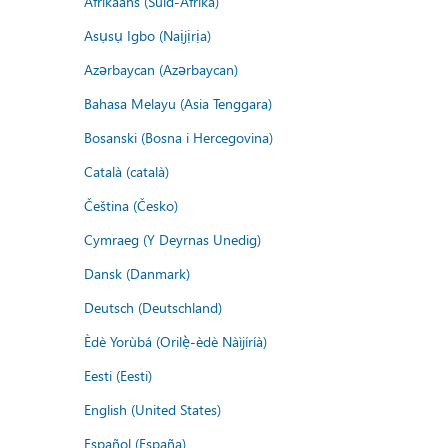
Afrikaans (Suid-Afrika)
Asụsụ Igbo (Naịjịrịa)
Azərbaycan (Azərbaycan)
Bahasa Melayu (Asia Tenggara)
Bosanski (Bosna i Hercegovina)
Català (català)
Čeština (Česko)
Cymraeg (Y Deyrnas Unedig)
Dansk (Danmark)
Deutsch (Deutschland)
Èdè Yorùbá (Orilẹ̀-èdè Nàìjíríà)
Eesti (Eesti)
English (United States)
Español (España)