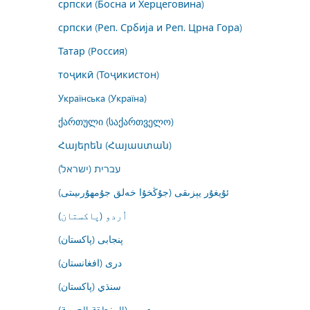
српски (Босна и Херцеговина)
српски (Реп. Србија и Реп. Црна Гора)
Татар (Россия)
тоҷикӣ (Тоҷикистон)
Українська (Україна)
ქართული (საქართველო)
Հայերեն (Հայաստան)
עברית (ישראל)
ئۇيغۇر يېزىقى (جۇڭخۇا خەلق جۇمھۇرىيىتى)
اُردو (پاکستان)
پنجابی (پاکستان)
درى (افغانستان)
سنڌي (پاکستان)
عربي (المنطقة العربية)