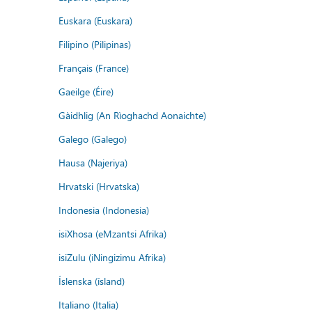
Euskara (Euskara)
Filipino (Pilipinas)
Français (France)
Gaeilge (Éire)
Gàidhlig (An Rìoghachd Aonaichte)
Galego (Galego)
Hausa (Najeriya)
Hrvatski (Hrvatska)
Indonesia (Indonesia)
isiXhosa (eMzantsi Afrika)
isiZulu (iNingizimu Afrika)
Íslenska (ísland)
Italiano (Italia)