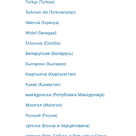
Türkçe (Türkiye)
Türkmen dili (Türkmenistan)
Valencià (Espanya)
Wolof (Senegaal)
Ελληνικά (Ελλάδα)
Беларуская (Беларусь)
Български (България)
Кыргызча (Кыргызстан)
Қазақ (Қазақстан)
македонски (Република Македонија)
Монгол (Монгол)
Русский (Россия)
српски (Босна и Херцеговина)
српски (Реп. Србија и Реп. Црна Гора)