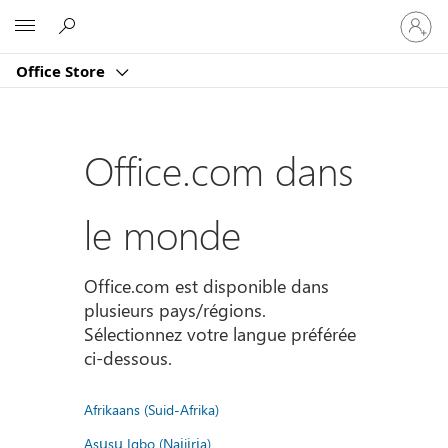
Connect
Microsoft
vous
à
Office Store
votre
compte
Office.com dans
le monde
Office.com est disponible dans
plusieurs pays/régions.
Sélectionnez votre langue préférée
ci-dessous.
Afrikaans (Suid-Afrika)
Asụsụ Igbo (Naịjịrịa)