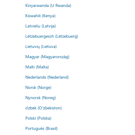
Kinyarwanda (U Rwanda)
Kiswahili (Kenya)
Latviešu (Latvija)
Lëtzebuergesch (Lëtzebuerg)
Lietuvių (Lietuva)
Magyar (Magyarország)
Malti (Malta)
Nederlands (Nederland)
Norsk (Norge)
Nynorsk (Noreg)
o'zbek (O'zbekiston)
Polski (Polska)
Português (Brasil)