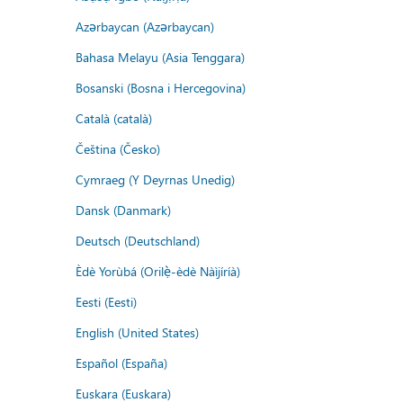
Azərbaycan (Azərbaycan)
Bahasa Melayu (Asia Tenggara)
Bosanski (Bosna i Hercegovina)
Català (català)
Čeština (Česko)
Cymraeg (Y Deyrnas Unedig)
Dansk (Danmark)
Deutsch (Deutschland)
Èdè Yorùbá (Orilẹ̀-èdè Nàìjíríà)
Eesti (Eesti)
English (United States)
Español (España)
Euskara (Euskara)