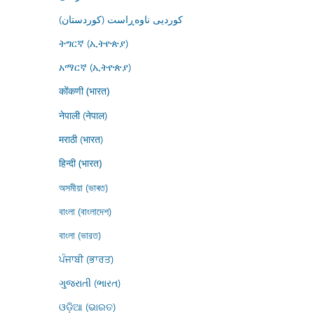
کوردیی ناوەڕاست (کوردستان)
ትግርኛ (ኢትዮጵያ)
አማርኛ (ኢትዮጵያ)
कोंकणी (भारत)
नेपाली (नेपाल)
मराठी (भारत)
हिन्दी (भारत)
অসমীয়া (ভাৰত)
বাংলা (বাংলাদেশ)
বাংলা (ভারত)
ਪੰਜਾਬੀ (ਭਾਰਤ)
ગુજરાતી (ભારત)
ଓଡ଼ିଆ (ଭାରତ)