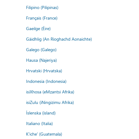
Filipino (Pilipinas)
Français (France)
Gaeilge (Éire)
Gàidhlig (An Rìoghachd Aonaichte)
Galego (Galego)
Hausa (Najeriya)
Hrvatski (Hrvatska)
Indonesia (Indonesia)
isiXhosa (eMzantsi Afrika)
isiZulu (iNingizimu Afrika)
Íslenska (ísland)
Italiano (Italia)
K'iche' (Guatemala)