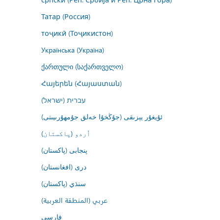
Татар (Россия)
тоҷикӣ (Тоҷикистон)
Українська (Україна)
ქართული (საქართველო)
Հայերեն (Հայաստան)
עברית (ישראל)
ئۇيغۇر يېزىقى (جۇڭخۇا خەلق جۇمھۇرىيىتى)
اُردو (پاکستان)
پنجابی (پاکستان)
درى (افغانستان)
سنڌي (پاکستان)
عربي (المنطقة العربية)
فارسى