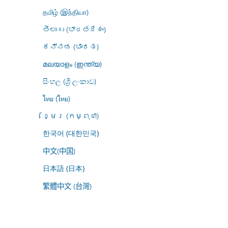
தமிழ் (இந்தியா)
తెలుగు (భారతదేశం)
ಕನ್ನಡ (ಭಾರತ)
മലയാളം (ഇന്ത്യ)
සිංහල (ශ්‍රී ලංකාව)
ไทย (ไทย)
ខ្មែរ (កម្ពុជា)
한국어 (대한민국)
中文(中国)
日本語 (日本)
繁體中文 (台灣)