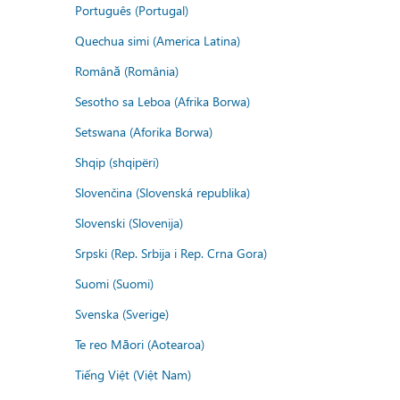
Português (Portugal)
Quechua simi (America Latina)
Română (România)
Sesotho sa Leboa (Afrika Borwa)
Setswana (Aforika Borwa)
Shqip (shqipëri)
Slovenčina (Slovenská republika)
Slovenski (Slovenija)
Srpski (Rep. Srbija i Rep. Crna Gora)
Suomi (Suomi)
Svenska (Sverige)
Te reo Māori (Aotearoa)
Tiếng Việt (Việt Nam)