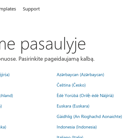
mplates
Support
me pasaulyje
onuose. Pasirinkite pageidaujamą kalbą.
jịrịa)
Azərbaycan (Azərbaycan)
Čeština (Česko)
chland)
Èdè Yorùbá (Orilẹ̀-èdè Nàìjíríà)
)
Euskara (Euskara)
Gàidhlig (An Rìoghachd Aonaichte)
ska)
Indonesia (Indonesia)
Italiano (Italia)