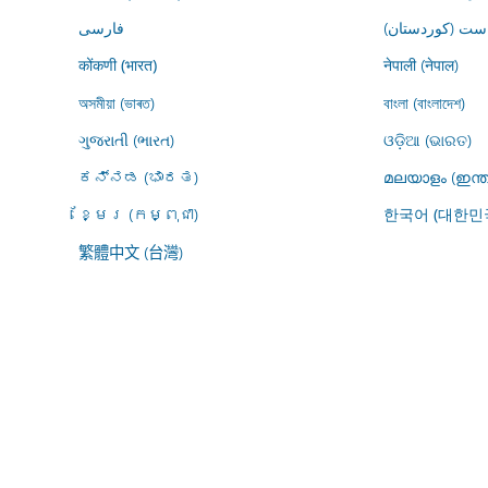
ڕاست (کوردستان
فارسى
नेपाली (नेपाल)
कोंकणी (भारत)
অসমীয়া (ভাৰত)
বাংলা (বাংলাদেশ)
ગુજરાતી (ભારત)
ଓଡ଼ିଆ (ଭାରତ)
ಕನ್ನಡ (ಭಾರತ)
മലയാളം (ഇന്ത
ខ្មែរ (កម្ពុជា)
한국어 (대한민
繁體中文 (台灣)