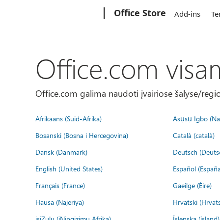
Microsoft
Office Store
Add-ins
Te
Office.com visa
Office.com galima naudoti įvairiose šalyse/regi
Afrikaans (Suid-Afrika)
Asụsụ Igbo (Naị
Bosanski (Bosna i Hercegovina)
Català (català)
Dansk (Danmark)
Deutsch (Deuts
English (United States)
Español (España
Français (France)
Gaeilge (Éire)
Hausa (Najeriya)
Hrvatski (Hrvat
isiZulu (iNingizimu Afrika)
Íslenska (ísland)