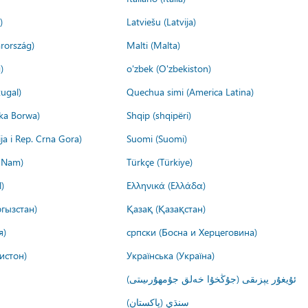
)
Latviešu (Latvija)
rország)
Malti (Malta)
)
o'zbek (O'zbekiston)
ugal)
Quechua simi (America Latina)
ika Borwa)
Shqip (shqipëri)
ija i Rep. Crna Gora)
Suomi (Suomi)
t Nam)
Türkçe (Türkiye)
)
Ελληνικά (Ελλάδα)
гызстан)
Қазақ (Қазақстан)
я)
српски (Босна и Херцеговина)
истон)
Українська (Україна)
ئۇيغۇر يېزىقى (جۇڭخۇا خەلق جۇمھۇرىيىتى)
سنڌي (پاکستان)