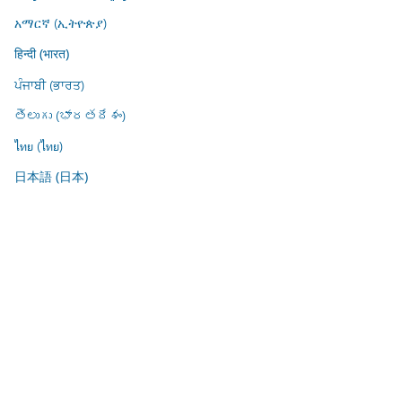
አማርኛ (ኢትዮጵያ)
हिन्दी (भारत)
ਪੰਜਾਬੀ (ਭਾਰਤ)
తెలుగు (భారతదేశం)
ไทย (ไทย)
日本語 (日本)