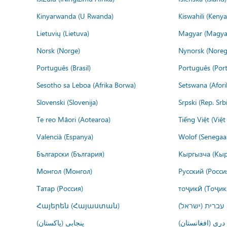
Kinyarwanda (U Rwanda)
Kiswahili (Kenya
Lietuvių (Lietuva)
Magyar (Magya
Norsk (Norge)
Nynorsk (Noreg
Português (Brasil)
Português (Port
Sesotho sa Leboa (Afrika Borwa)
Setswana (Afor
Slovenski (Slovenija)
Srpski (Rep. Srb
Te reo Māori (Aotearoa)
Tiếng Việt (Việ
Valencià (Espanya)
Wolof (Senegaal
Български (България)
Кыргызча (Кыр
Монгол (Монгол)
Русский (Росси
Татар (Россия)
тоҷикӣ (Тоҷик
Հայերեն (Հայաստան)
עברית (ישראל)
درى (افغانستان)
پنجابی (پاکستان)