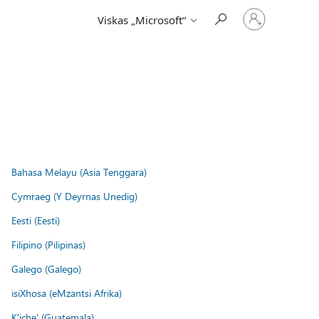
Prisijunkite
Viskas „Microsoft“
prie
paskyros
Bahasa Melayu (Asia Tenggara)
Cymraeg (Y Deyrnas Unedig)
Eesti (Eesti)
Filipino (Pilipinas)
Galego (Galego)
isiXhosa (eMzantsi Afrika)
K'iche' (Guatemala)