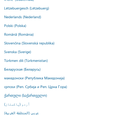
Lëtzebuergesch (Lëtzebuerg)
Nederlands (Nederland)
Polski (Polska)
Română (România)
Slovenčina (Slovenská republika)
Svenska (Sverige)
Türkmen dili (Türkmenistan)
Беларуская (Беларусь)
македонски (Република Македонија)
српски (Реп. Србија и Реп. Црна Гора)
ქართული (საქართველო)
اُردو (پاکستان)
عربي (المنطقة العربية)