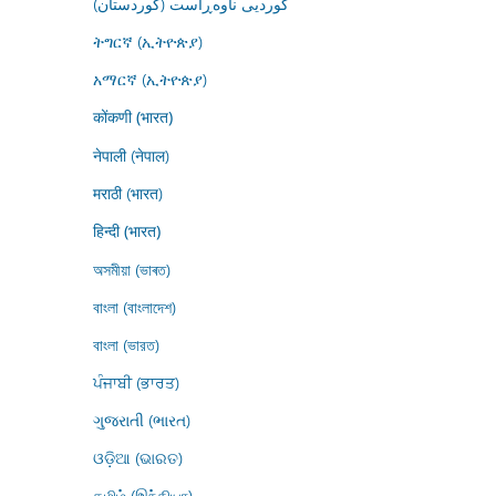
کوردیی ناوەڕاست (کوردستان)
ትግርኛ (ኢትዮጵያ)
አማርኛ (ኢትዮጵያ)
कोंकणी (भारत)
नेपाली (नेपाल)
मराठी (भारत)
हिन्दी (भारत)
অসমীয়া (ভাৰত)
বাংলা (বাংলাদেশ)
বাংলা (ভারত)
ਪੰਜਾਬੀ (ਭਾਰਤ)
ગુજરાતી (ભારત)
ଓଡ଼ିଆ (ଭାରତ)
தமிழ் (இந்தியா)