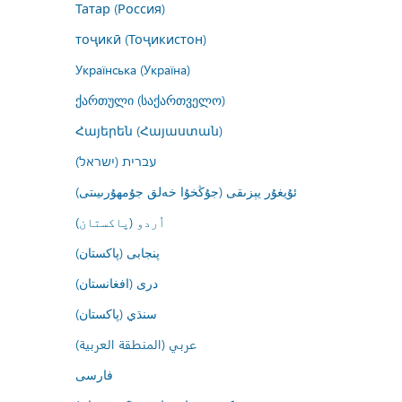
Татар (Россия)
тоҷикӣ (Тоҷикистон)
Українська (Україна)
ქართული (საქართველო)
Հայերեն (Հայաստան)
עברית (ישראל)
ئۇيغۇر يېزىقى (جۇڭخۇا خەلق جۇمھۇرىيىتى)
اُردو (پاکستان)
پنجابی (پاکستان)
درى (افغانستان)
سنڌي (پاکستان)
عربي (المنطقة العربية)
فارسى