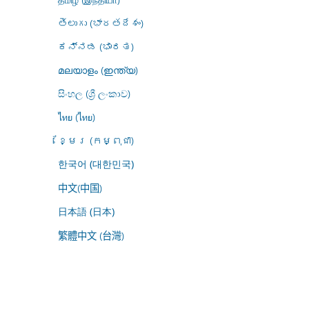
తెలుగు (భారతదేశం)
ಕನ್ನಡ (ಭಾರತ)
മലയാളം (ഇന്ത്യ)
සිංහල (ශ්‍රී ලංකාව)
ไทย (ไทย)
ខ្មែរ (កម្ពុជា)
한국어 (대한민국)
中文(中国)
日本語 (日本)
繁體中文 (台灣)