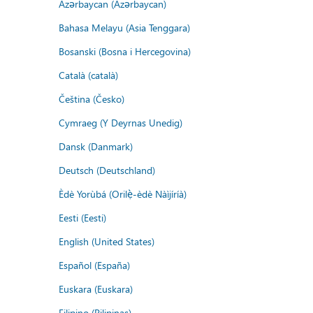
Azərbaycan (Azərbaycan)
Bahasa Melayu (Asia Tenggara)
Bosanski (Bosna i Hercegovina)
Català (català)
Čeština (Česko)
Cymraeg (Y Deyrnas Unedig)
Dansk (Danmark)
Deutsch (Deutschland)
Èdè Yorùbá (Orilẹ̀-èdè Nàìjíríà)
Eesti (Eesti)
English (United States)
Español (España)
Euskara (Euskara)
Filipino (Pilipinas)