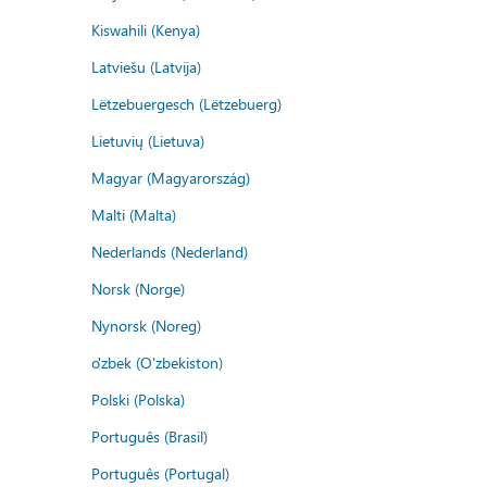
Kiswahili (Kenya)
Latviešu (Latvija)
Lëtzebuergesch (Lëtzebuerg)
Lietuvių (Lietuva)
Magyar (Magyarország)
Malti (Malta)
Nederlands (Nederland)
Norsk (Norge)
Nynorsk (Noreg)
o'zbek (O'zbekiston)
Polski (Polska)
Português (Brasil)
Português (Portugal)