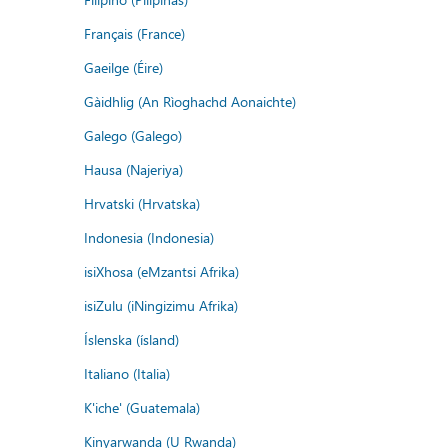
Français (France)
Gaeilge (Éire)
Gàidhlig (An Rìoghachd Aonaichte)
Galego (Galego)
Hausa (Najeriya)
Hrvatski (Hrvatska)
Indonesia (Indonesia)
isiXhosa (eMzantsi Afrika)
isiZulu (iNingizimu Afrika)
Íslenska (ísland)
Italiano (Italia)
K'iche' (Guatemala)
Kinyarwanda (U Rwanda)