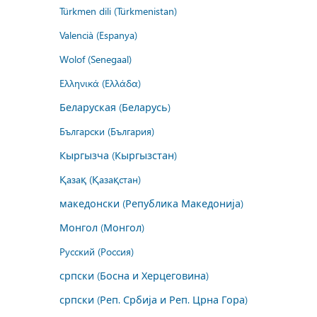
Türkmen dili (Türkmenistan)
Valencià (Espanya)
Wolof (Senegaal)
Ελληνικά (Ελλάδα)
Беларуская (Беларусь)
Български (България)
Кыргызча (Кыргызстан)
Қазақ (Қазақстан)
македонски (Република Македонија)
Монгол (Монгол)
Русский (Россия)
српски (Босна и Херцеговина)
српски (Реп. Србија и Реп. Црна Гора)