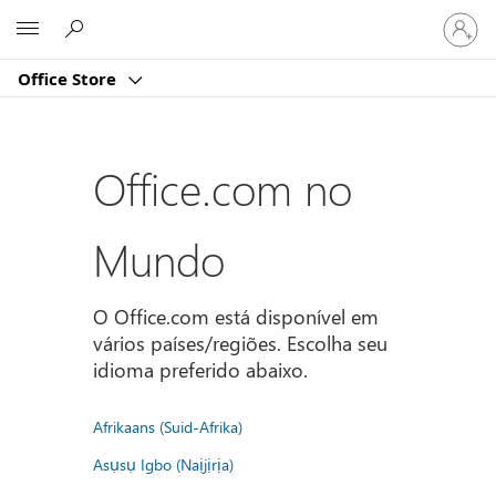
Entre
Microsoft
em
sua
Office Store
conta
Office.com no
Mundo
O Office.com está disponível em
vários países/regiões. Escolha seu
idioma preferido abaixo.
Afrikaans (Suid-Afrika)
Asụsụ Igbo (Naịjịrịa)