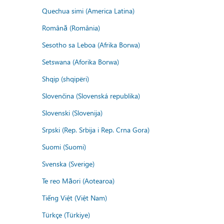
Quechua simi (America Latina)
Română (România)
Sesotho sa Leboa (Afrika Borwa)
Setswana (Aforika Borwa)
Shqip (shqipëri)
Slovenčina (Slovenská republika)
Slovenski (Slovenija)
Srpski (Rep. Srbija i Rep. Crna Gora)
Suomi (Suomi)
Svenska (Sverige)
Te reo Māori (Aotearoa)
Tiếng Việt (Việt Nam)
Türkçe (Türkiye)