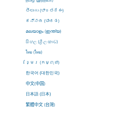
తెలుగు (భారతదేశం)
ಕನ್ನಡ (ಭಾರತ)
മലയാളം (ഇന്ത്യ)
සිංහල (ශ්‍රී ලංකාව)
ไทย (ไทย)
ខ្មែរ (កម្ពុជា)
한국어 (대한민국)
中文(中国)
日本語 (日本)
繁體中文 (台灣)