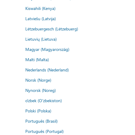
Kiswahili (Kenya)
Latviešu (Latvija)
Lëtzebuergesch (Lëtzebuerg)
Lietuvių (Lietuva)
Magyar (Magyarország)
Malti (Malta)
Nederlands (Nederland)
Norsk (Norge)
Nynorsk (Noreg)
o'zbek (O'zbekiston)
Polski (Polska)
Português (Brasil)
Português (Portugal)