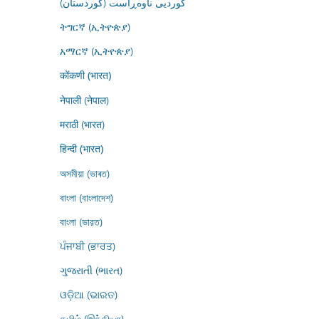
کوردیی ناوەڕاست (کوردستان)
ትግርኛ (ኢትዮጵያ)
አማርኛ (ኢትዮጵያ)
कोंकणी (भारत)
नेपाली (नेपाल)
मराठी (भारत)
हिन्दी (भारत)
অসমীয়া (ভাৰত)
বাংলা (বাংলাদেশ)
বাংলা (ভারত)
ਪੰਜਾਬੀ (ਭਾਰਤ)
ગુજરાતી (ભારત)
ଓଡ଼ିଆ (ଭାରତ)
தமிழ் (இந்தியா)