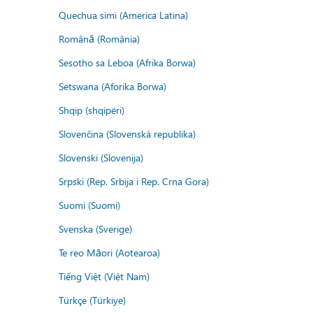
Quechua simi (America Latina)
Română (România)
Sesotho sa Leboa (Afrika Borwa)
Setswana (Aforika Borwa)
Shqip (shqipëri)
Slovenčina (Slovenská republika)
Slovenski (Slovenija)
Srpski (Rep. Srbija i Rep. Crna Gora)
Suomi (Suomi)
Svenska (Sverige)
Te reo Māori (Aotearoa)
Tiếng Việt (Việt Nam)
Türkçe (Türkiye)