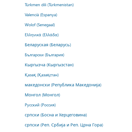
Türkmen dili (Türkmenistan)
Valencià (Espanya)
Wolof (Senegaal)
Ελληνικά (Ελλάδα)
Беларуская (Беларусь)
Български (България)
Кыргызча (Кыргызстан)
Қазақ (Қазақстан)
македонски (Република Македонија)
Монгол (Монгол)
Русский (Россия)
српски (Босна и Херцеговина)
српски (Реп. Србија и Реп. Црна Гора)