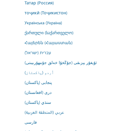
Татар (Россия)
тоҷикӣ (Тоҷикистон)
Українська (Україна)
ქართული (საქართველო)
Հայերեն (Հայաստան)
עברית (ישראל)
ئۇيغۇر يېزىقى (جۇڭخۇا خەلق جۇمھۇرىيىتى)
اُردو (پاکستان)
پنجابی (پاکستان)
درى (افغانستان)
سنڌي (پاکستان)
عربي (المنطقة العربية)
فارسى