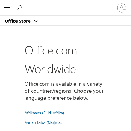
登
Microsoft
入
您
Office Store
的
帳
戶
Office.com
Worldwide
Office.com is available in a variety
of countries/regions. Choose your
language preference below.
Afrikaans (Suid-Afrika)
Asụsụ Igbo (Naịjịrịa)