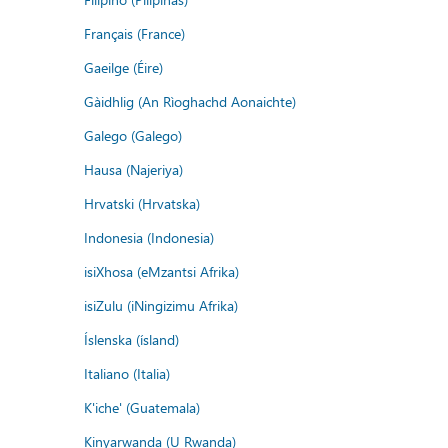
Français (France)
Gaeilge (Éire)
Gàidhlig (An Rìoghachd Aonaichte)
Galego (Galego)
Hausa (Najeriya)
Hrvatski (Hrvatska)
Indonesia (Indonesia)
isiXhosa (eMzantsi Afrika)
isiZulu (iNingizimu Afrika)
Íslenska (ísland)
Italiano (Italia)
K'iche' (Guatemala)
Kinyarwanda (U Rwanda)