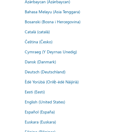
Azərbaycan (Azərbaycan)
Bahasa Melayu (Asia Tenggara)
Bosanski (Bosna i Hercegovina)
Català (català)
Čeština (Česko)
Cymraeg (Y Deyrnas Unedig)
Dansk (Danmark)
Deutsch (Deutschland)
Èdè Yorùbá (Orilẹ̀-èdè Nàìjíríà)
Eesti (Eesti)
English (United States)
Español (España)
Euskara (Euskara)
Filipino (Pilipinas)