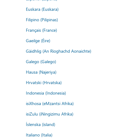
Euskara (Euskara)
Filipino (Pilipinas)
Français (France)
Gaeilge (Éire)
Gàidhlig (An Rìoghachd Aonaichte)
Galego (Galego)
Hausa (Najeriya)
Hrvatski (Hrvatska)
Indonesia (Indonesia)
isiXhosa (eMzantsi Afrika)
isiZulu (iNingizimu Afrika)
Íslenska (ísland)
Italiano (Italia)