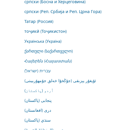
српски (Босна и Херцеговина)
српски (Реп. Србија и Реп. Црна Гора)
Татар (Россия)
тоҷикӣ (Тоҷикистон)
Українська (Україна)
ქართული (საქართველო)
Հայերեն (Հայաստան)
עברית (ישראל)
ئۇيغۇر يېزىقى (جۇڭخۇا خەلق جۇمھۇرىيىتى)
اُردو (پاکستان)
پنجابی (پاکستان)
درى (افغانستان)
سنڌي (پاکستان)
عربي (المنطقة العربية)