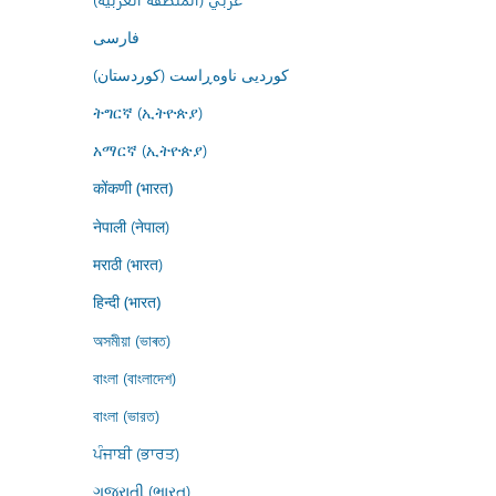
فارسى
کوردیی ناوەڕاست (کوردستان)
ትግርኛ (ኢትዮጵያ)
አማርኛ (ኢትዮጵያ)
कोंकणी (भारत)
नेपाली (नेपाल)
मराठी (भारत)
हिन्दी (भारत)
অসমীয়া (ভাৰত)
বাংলা (বাংলাদেশ)
বাংলা (ভারত)
ਪੰਜਾਬੀ (ਭਾਰਤ)
ગુજરાતી (ભારત)