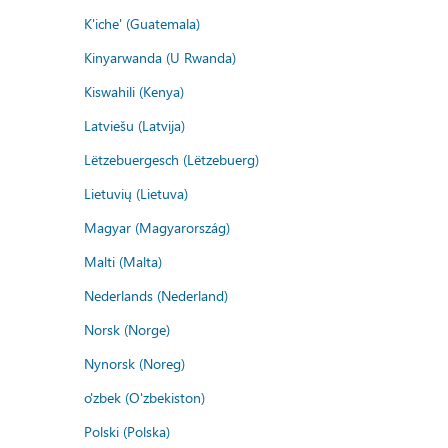
K'iche' (Guatemala)
Kinyarwanda (U Rwanda)
Kiswahili (Kenya)
Latviešu (Latvija)
Lëtzebuergesch (Lëtzebuerg)
Lietuvių (Lietuva)
Magyar (Magyarország)
Malti (Malta)
Nederlands (Nederland)
Norsk (Norge)
Nynorsk (Noreg)
o'zbek (O'zbekiston)
Polski (Polska)