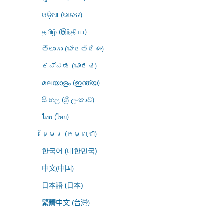
ଓଡ଼ିଆ (ଭାରତ)
தமிழ் (இந்தியா)
తెలుగు (భారతదేశం)
ಕನ್ನಡ (ಭಾರತ)
മലയാളം (ഇന്ത്യ)
සිංහල (ශ්‍රී ලංකාව)
ไทย (ไทย)
ខ្មែរ (កម្ពុជា)
한국어 (대한민국)
中文(中国)
日本語 (日本)
繁體中文 (台灣)