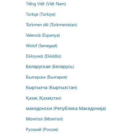
Tiếng Việt (Việt Nam)
Türkçe (Türkiye)
Türkmen dili (Türkmenistan)
Valencià (Espanya)
Wolof (Senegaal)
Ελληνικά (Ελλάδα)
Беларуская (Беларусь)
Български (България)
Кыргызча (Кыргызстан)
Қазақ (Қазақстан)
македонски (Република Македонија)
Монгол (Монгол)
Русский (Россия)