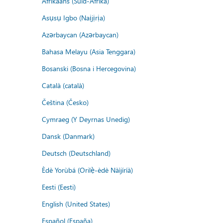
Afrikaans (Suid-Afrika)
Asụsụ Igbo (Naịjịrịa)
Azərbaycan (Azərbaycan)
Bahasa Melayu (Asia Tenggara)
Bosanski (Bosna i Hercegovina)
Català (català)
Čeština (Česko)
Cymraeg (Y Deyrnas Unedig)
Dansk (Danmark)
Deutsch (Deutschland)
Èdè Yorùbá (Orilẹ̀-èdè Nàìjíríà)
Eesti (Eesti)
English (United States)
Español (España)