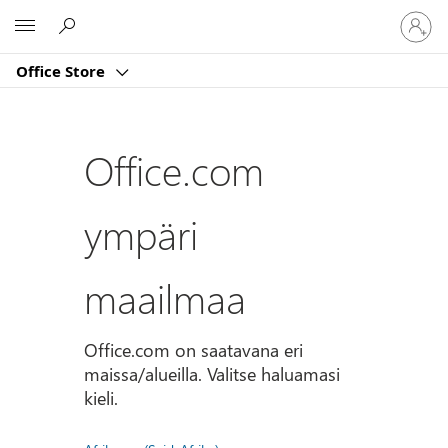
Kirjaud
Microsoft
sisään
tilille
Office Store
Office.com
ympäri
maailmaa
Office.com on saatavana eri
maissa/alueilla. Valitse haluamasi
kieli.