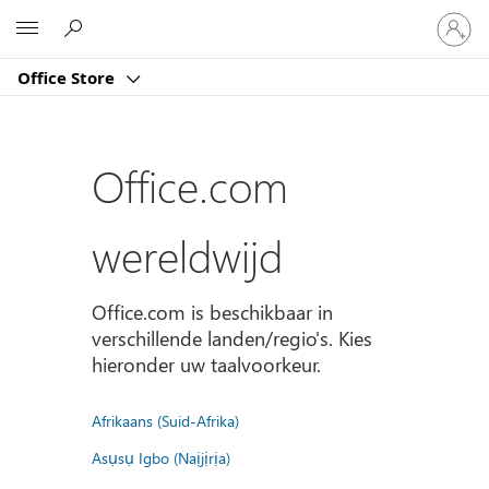
Meld
Microsoft
je
aan
Office Store
bij
je
account
Office.com
wereldwijd
Office.com is beschikbaar in
verschillende landen/regio's. Kies
hieronder uw taalvoorkeur.
Afrikaans (Suid-Afrika)
Asụsụ Igbo (Naịjịrịa)