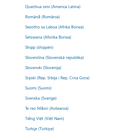
Quechua simi (America Latina)
Română (România)
Sesotho sa Leboa (Afrika Borwa)
Setswana (Aforika Borwa)
Shqip (shqipëri)
Slovenčina (Slovenská republika)
Slovenski (Slovenija)
Srpski (Rep. Srbija i Rep. Crna Gora)
Suomi (Suomi)
Svenska (Sverige)
Te reo Māori (Aotearoa)
Tiếng Việt (Việt Nam)
Türkçe (Türkiye)