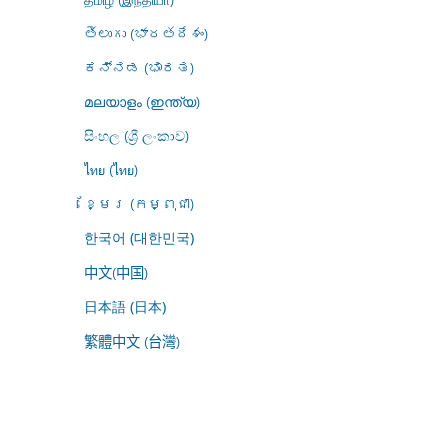
తెలుగు (భారతదేశం)
ಕನ್ನಡ (ಭಾರತ)
മലയാളം (ഇന്ത്യ)
සිංහල (ශ්‍රී ලංකාව)
ไทย (ไทย)
ខ្មែរ (កម្ពុជា)
한국어 (대한민국)
中文(中国)
日本語 (日本)
繁體中文 (台灣)