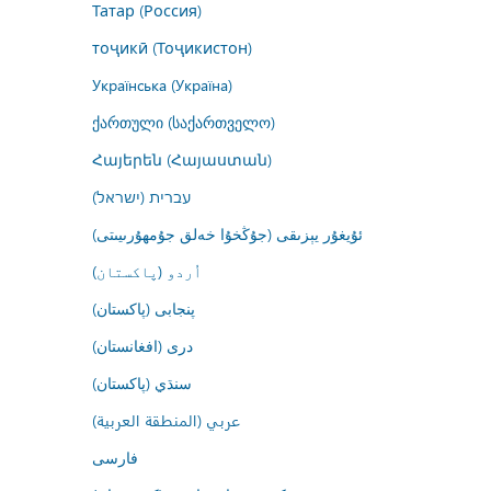
Татар (Россия)
тоҷикӣ (Тоҷикистон)
Українська (Україна)
ქართული (საქართველო)
Հայերեն (Հայաստան)
עברית (ישראל)
ئۇيغۇر يېزىقى (جۇڭخۇا خەلق جۇمھۇرىيىتى)
اُردو (پاکستان)
پنجابی (پاکستان)
درى (افغانستان)
سنڌي (پاکستان)
عربي (المنطقة العربية)
فارسى