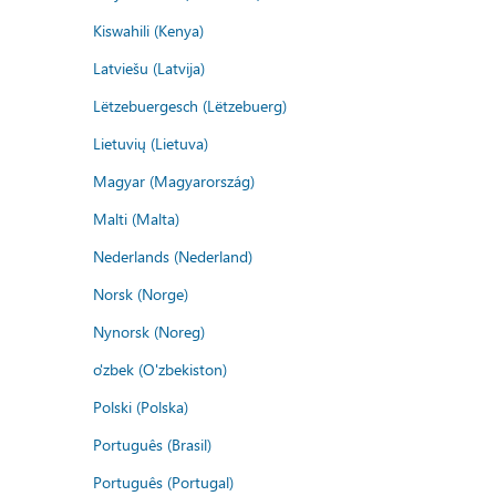
Kiswahili (Kenya)
Latviešu (Latvija)
Lëtzebuergesch (Lëtzebuerg)
Lietuvių (Lietuva)
Magyar (Magyarország)
Malti (Malta)
Nederlands (Nederland)
Norsk (Norge)
Nynorsk (Noreg)
o'zbek (O'zbekiston)
Polski (Polska)
Português (Brasil)
Português (Portugal)