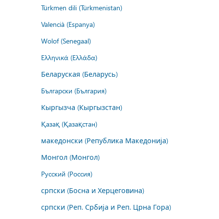
Türkmen dili (Türkmenistan)
Valencià (Espanya)
Wolof (Senegaal)
Ελληνικά (Ελλάδα)
Беларуская (Беларусь)
Български (България)
Кыргызча (Кыргызстан)
Қазақ (Қазақстан)
македонски (Република Македонија)
Монгол (Монгол)
Русский (Россия)
српски (Босна и Херцеговина)
српски (Реп. Србија и Реп. Црна Гора)