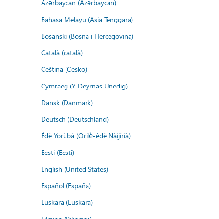
Azərbaycan (Azərbaycan)
Bahasa Melayu (Asia Tenggara)
Bosanski (Bosna i Hercegovina)
Català (català)
Čeština (Česko)
Cymraeg (Y Deyrnas Unedig)
Dansk (Danmark)
Deutsch (Deutschland)
Èdè Yorùbá (Orilẹ̀-èdè Nàìjíríà)
Eesti (Eesti)
English (United States)
Español (España)
Euskara (Euskara)
Filipino (Pilipinas)