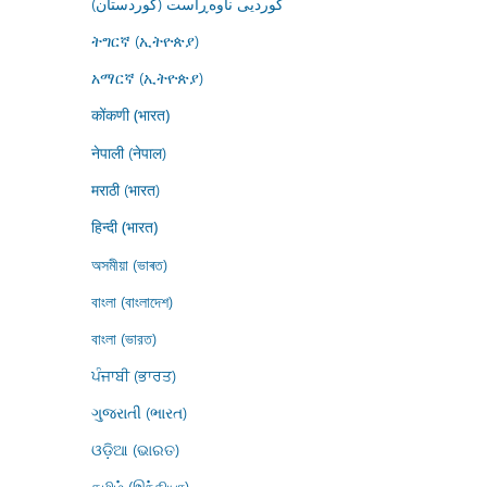
کوردیی ناوەڕاست (کوردستان)
ትግርኛ (ኢትዮጵያ)
አማርኛ (ኢትዮጵያ)
कोंकणी (भारत)
नेपाली (नेपाल)
मराठी (भारत)
हिन्दी (भारत)
অসমীয়া (ভাৰত)
বাংলা (বাংলাদেশ)
বাংলা (ভারত)
ਪੰਜਾਬੀ (ਭਾਰਤ)
ગુજરાતી (ભારત)
ଓଡ଼ିଆ (ଭାରତ)
தமிழ் (இந்தியா)