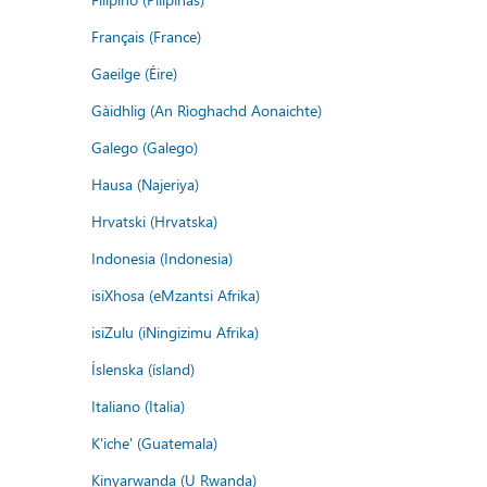
Français (France)
Gaeilge (Éire)
Gàidhlig (An Rìoghachd Aonaichte)
Galego (Galego)
Hausa (Najeriya)
Hrvatski (Hrvatska)
Indonesia (Indonesia)
isiXhosa (eMzantsi Afrika)
isiZulu (iNingizimu Afrika)
Íslenska (ísland)
Italiano (Italia)
K'iche' (Guatemala)
Kinyarwanda (U Rwanda)