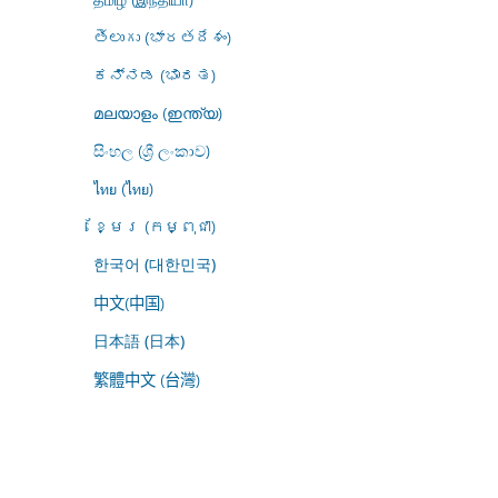
తెలుగు (భారతదేశం)
ಕನ್ನಡ (ಭಾರತ)
മലയാളം (ഇന്ത്യ)
සිංහල (ශ්‍රී ලංකාව)
ไทย (ไทย)
ខ្មែរ (កម្ពុជា)
한국어 (대한민국)
中文(中国)
日本語 (日本)
繁體中文 (台灣)