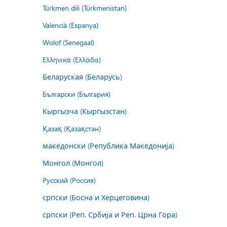
Türkmen dili (Türkmenistan)
Valencià (Espanya)
Wolof (Senegaal)
Ελληνικά (Ελλάδα)
Беларуская (Беларусь)
Български (България)
Кыргызча (Кыргызстан)
Қазақ (Қазақстан)
македонски (Република Македонија)
Монгол (Монгол)
Русский (Россия)
српски (Босна и Херцеговина)
српски (Реп. Србија и Реп. Црна Гора)