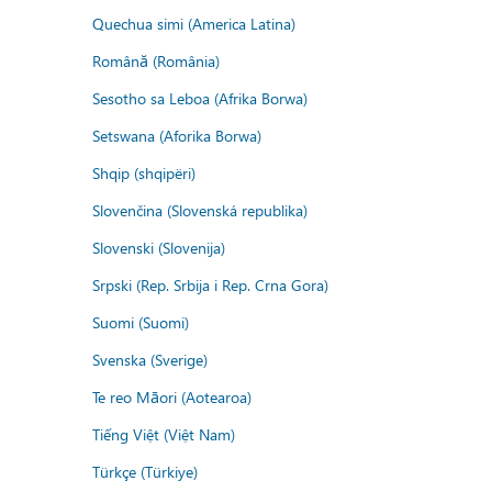
Quechua simi (America Latina)
Română (România)
Sesotho sa Leboa (Afrika Borwa)
Setswana (Aforika Borwa)
Shqip (shqipëri)
Slovenčina (Slovenská republika)
Slovenski (Slovenija)
Srpski (Rep. Srbija i Rep. Crna Gora)
Suomi (Suomi)
Svenska (Sverige)
Te reo Māori (Aotearoa)
Tiếng Việt (Việt Nam)
Türkçe (Türkiye)