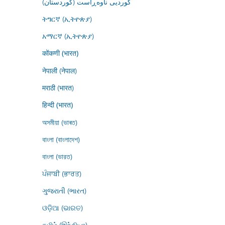
کوردیی ناوەڕاست (کوردستان)
ትግርኛ (ኢትዮጵያ)
አማርኛ (ኢትዮጵያ)
कोंकणी (भारत)
नेपाली (नेपाल)
मराठी (भारत)
हिन्दी (भारत)
অসমীয়া (ভাৰত)
বাংলা (বাংলাদেশ)
বাংলা (ভারত)
ਪੰਜਾਬੀ (ਭਾਰਤ)
ગુજરાતી (ભારત)
ଓଡ଼ିଆ (ଭାରତ)
தமிழ் (இந்தியா)