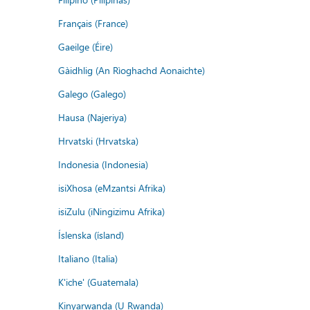
Français (France)
Gaeilge (Éire)
Gàidhlig (An Rìoghachd Aonaichte)
Galego (Galego)
Hausa (Najeriya)
Hrvatski (Hrvatska)
Indonesia (Indonesia)
isiXhosa (eMzantsi Afrika)
isiZulu (iNingizimu Afrika)
Íslenska (ísland)
Italiano (Italia)
K'iche' (Guatemala)
Kinyarwanda (U Rwanda)