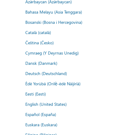
Azərbaycan (Azərbaycan)
Bahasa Melayu (Asia Tenggara)
Bosanski (Bosna i Hercegovina)
Català (català)
Čeština (Česko)
Cymraeg (Y Deyrnas Unedig)
Dansk (Danmark)
Deutsch (Deutschland)
Èdè Yorùbá (Orilẹ̀-èdè Nàìjíríà)
Eesti (Eesti)
English (United States)
Español (España)
Euskara (Euskara)
Filipino (Pilipinas)