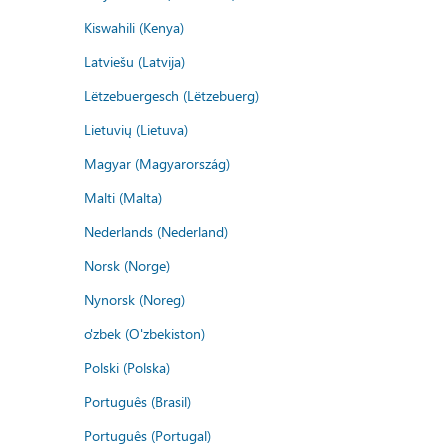
Kiswahili (Kenya)
Latviešu (Latvija)
Lëtzebuergesch (Lëtzebuerg)
Lietuvių (Lietuva)
Magyar (Magyarország)
Malti (Malta)
Nederlands (Nederland)
Norsk (Norge)
Nynorsk (Noreg)
o'zbek (O'zbekiston)
Polski (Polska)
Português (Brasil)
Português (Portugal)