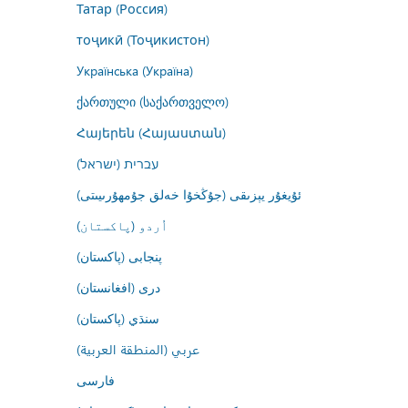
Татар (Россия)
тоҷикӣ (Тоҷикистон)
Українська (Україна)
ქართული (საქართველო)
Հայերեն (Հայաստան)
עברית (ישראל)
ئۇيغۇر يېزىقى (جۇڭخۇا خەلق جۇمھۇرىيىتى)
اُردو (پاکستان)
پنجابی (پاکستان)
درى (افغانستان)
سنڌي (پاکستان)
عربي (المنطقة العربية)
فارسى