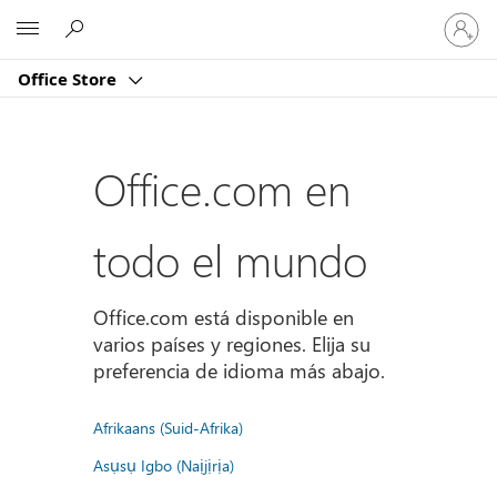
Iniciar
Microsoft
sesión
en
Office Store
tu
cuenta
Office.com en
todo el mundo
Office.com está disponible en
varios países y regiones. Elija su
preferencia de idioma más abajo.
Afrikaans (Suid-Afrika)
Asụsụ Igbo (Naịjịrịa)