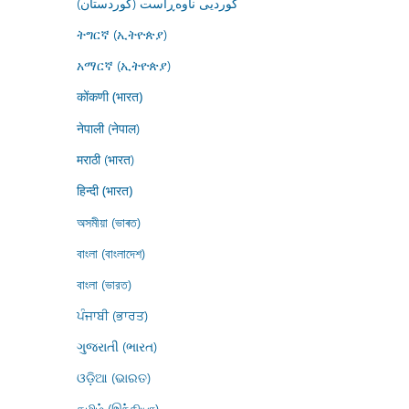
کوردیی ناوەڕاست (کوردستان)
ትግርኛ (ኢትዮጵያ)
አማርኛ (ኢትዮጵያ)
कोंकणी (भारत)
नेपाली (नेपाल)
मराठी (भारत)
हिन्दी (भारत)
অসমীয়া (ভাৰত)
বাংলা (বাংলাদেশ)
বাংলা (ভারত)
ਪੰਜਾਬੀ (ਭਾਰਤ)
ગુજરાતી (ભારત)
ଓଡ଼ିଆ (ଭାରତ)
தமிழ் (இந்தியா)