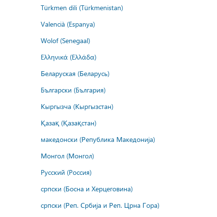
Türkmen dili (Türkmenistan)
Valencià (Espanya)
Wolof (Senegaal)
Ελληνικά (Ελλάδα)
Беларуская (Беларусь)
Български (България)
Кыргызча (Кыргызстан)
Қазақ (Қазақстан)
македонски (Република Македонија)
Монгол (Монгол)
Русский (Россия)
српски (Босна и Херцеговина)
српски (Реп. Србија и Реп. Црна Гора)