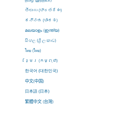
తెలుగు (భారతదేశం)
ಕನ್ನಡ (ಭಾರತ)
മലയാളം (ഇന്ത്യ)
සිංහල (ශ්‍රී ලංකාව)
ไทย (ไทย)
ខ្មែរ (កម្ពុជា)
한국어 (대한민국)
中文(中国)
日本語 (日本)
繁體中文 (台灣)