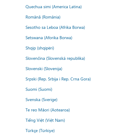
Quechua simi (America Latina)
Română (România)
Sesotho sa Leboa (Afrika Borwa)
Setswana (Aforika Borwa)
Shqip (shqipëri)
Slovenčina (Slovenská republika)
Slovenski (Slovenija)
Srpski (Rep. Srbija i Rep. Crna Gora)
Suomi (Suomi)
Svenska (Sverige)
Te reo Māori (Aotearoa)
Tiếng Việt (Việt Nam)
Türkçe (Türkiye)