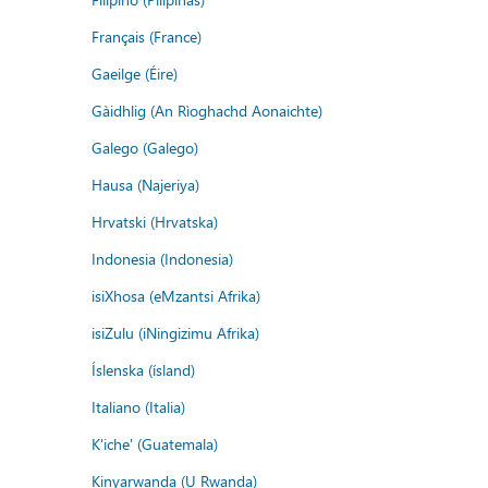
Français (France)
Gaeilge (Éire)
Gàidhlig (An Rìoghachd Aonaichte)
Galego (Galego)
Hausa (Najeriya)
Hrvatski (Hrvatska)
Indonesia (Indonesia)
isiXhosa (eMzantsi Afrika)
isiZulu (iNingizimu Afrika)
Íslenska (ísland)
Italiano (Italia)
K'iche' (Guatemala)
Kinyarwanda (U Rwanda)