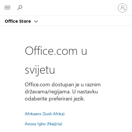
Prijavite
Microsoft
se
u
Office Store
svoj
račun
Office.com u
svijetu
Office.com dostupan je u raznim
državama/regijama. U nastavku
odaberite preferirani jezik.
Afrikaans (Suid-Afrika)
Asụsụ Igbo (Naịjịrịa)