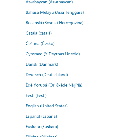
Azərbaycan (Azərbaycan)
Bahasa Melayu (Asia Tenggara)
Bosanski (Bosna i Hercegovina)
Català (català)
Čeština (Česko)
Cymraeg (Y Deyrnas Unedig)
Dansk (Danmark)
Deutsch (Deutschland)
Èdè Yorùbá (Orilẹ̀-èdè Nàìjíríà)
Eesti (Eesti)
English (United States)
Español (España)
Euskara (Euskara)
Filipino (Pilipinas)