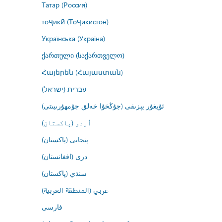
Татар (Россия)
тоҷикӣ (Тоҷикистон)
Українська (Україна)
ქართული (საქართველო)
Հայերեն (Հայաստան)
עברית (ישראל)
ئۇيغۇر يېزىقى (جۇڭخۇا خەلق جۇمھۇرىيىتى)
اُردو (پاکستان)
پنجابی (پاکستان)
درى (افغانستان)
سنڌي (پاکستان)
عربي (المنطقة العربية)
فارسى