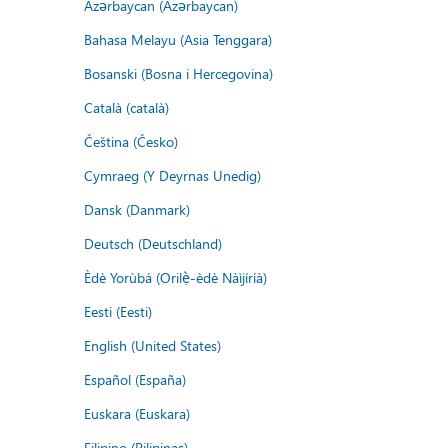
Azərbaycan (Azərbaycan)
Bahasa Melayu (Asia Tenggara)
Bosanski (Bosna i Hercegovina)
Català (català)
Čeština (Česko)
Cymraeg (Y Deyrnas Unedig)
Dansk (Danmark)
Deutsch (Deutschland)
Èdè Yorùbá (Orilẹ̀-èdè Nàìjíríà)
Eesti (Eesti)
English (United States)
Español (España)
Euskara (Euskara)
Filipino (Pilipinas)