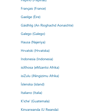
Français (France)
Gaeilge (Éire)
Gàidhlig (An Rìoghachd Aonaichte)
Galego (Galego)
Hausa (Najeriya)
Hrvatski (Hrvatska)
Indonesia (Indonesia)
isiXhosa (eMzantsi Afrika)
isiZulu (iNingizimu Afrika)
Íslenska (ísland)
Italiano (Italia)
K'iche' (Guatemala)
Kinyarwanda (U Rwanda)