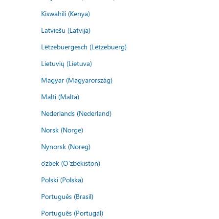
Kiswahili (Kenya)
Latviešu (Latvija)
Lëtzebuergesch (Lëtzebuerg)
Lietuvių (Lietuva)
Magyar (Magyarország)
Malti (Malta)
Nederlands (Nederland)
Norsk (Norge)
Nynorsk (Noreg)
o'zbek (O'zbekiston)
Polski (Polska)
Português (Brasil)
Português (Portugal)