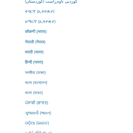
کوردیی ناوەڕاست (کوردستان)
ትግርኛ (ኢትዮጵያ)
አማርኛ (ኢትዮጵያ)
कोंकणी (भारत)
नेपाली (नेपाल)
मराठी (भारत)
हिन्दी (भारत)
অসমীয়া (ভাৰত)
বাংলা (বাংলাদেশ)
বাংলা (ভারত)
ਪੰਜਾਬੀ (ਭਾਰਤ)
ગુજરાતી (ભારત)
ଓଡ଼ିଆ (ଭାରତ)
தமிழ் (இந்தியா)