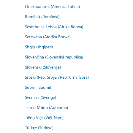
Quechua simi (America Latina)
Română (România)
Sesotho sa Leboa (Afrika Borwa)
Setswana (Aforika Borwa)
Shqip (shqipëri)
Slovenčina (Slovenská republika)
Slovenski (Slovenija)
Srpski (Rep. Srbija i Rep. Crna Gora)
Suomi (Suomi)
Svenska (Sverige)
Te reo Māori (Aotearoa)
Tiếng Việt (Việt Nam)
Türkçe (Türkiye)