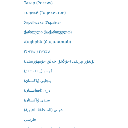
Татар (Россия)
тоҷикӣ (Тоҷикистон)
Українська (Україна)
ქართული (საქართველო)
Հայերեն (Հայաստան)
עברית (ישראל)
ئۇيغۇر يېزىقى (جۇڭخۇا خەلق جۇمھۇرىيىتى)
اُردو (پاکستان)
پنجابی (پاکستان)
درى (افغانستان)
سنڌي (پاکستان)
عربي (المنطقة العربية)
فارسى