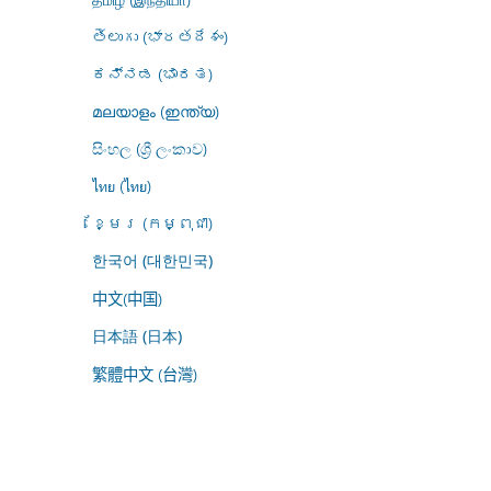
తెలుగు (భారతదేశం)
ಕನ್ನಡ (ಭಾರತ)
മലയാളം (ഇന്ത്യ)
සිංහල (ශ්‍රී ලංකාව)
ไทย (ไทย)
ខ្មែរ (កម្ពុជា)
한국어 (대한민국)
中文(中国)
日本語 (日本)
繁體中文 (台灣)