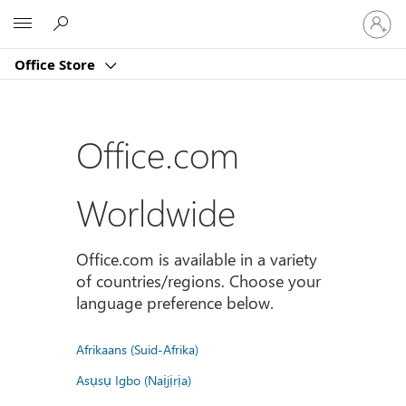
Sign
Microsoft
in
to
Office Store
your
account
Office.com
Worldwide
Office.com is available in a variety
of countries/regions. Choose your
language preference below.
Afrikaans (Suid-Afrika)
Asụsụ Igbo (Naịjịrịa)