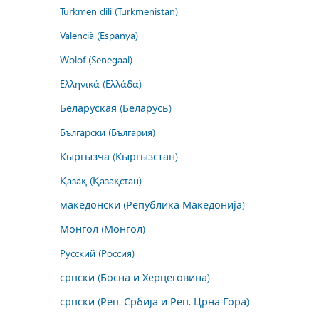
Türkmen dili (Türkmenistan)
Valencià (Espanya)
Wolof (Senegaal)
Ελληνικά (Ελλάδα)
Беларуская (Беларусь)
Български (България)
Кыргызча (Кыргызстан)
Қазақ (Қазақстан)
македонски (Република Македонија)
Монгол (Монгол)
Русский (Россия)
српски (Босна и Херцеговина)
српски (Реп. Србија и Реп. Црна Гора)