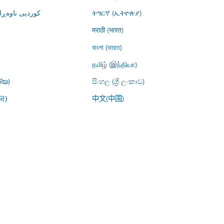
کوردیی ناوە)
ትግርኛ (ኢትዮጵያ)
मराठी (भारत)
বাংলা (ভারত)
தமிழ் (இந்தியா)
്യ)
සිංහල (ශ්‍රී ලංකාව)
中文(中国)
국)