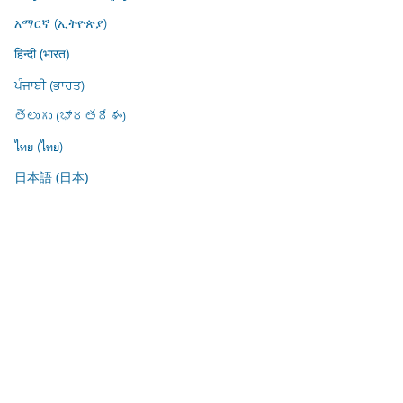
አማርኛ (ኢትዮጵያ)
हिन्दी (भारत)
ਪੰਜਾਬੀ (ਭਾਰਤ)
తెలుగు (భారతదేశం)
ไทย (ไทย)
日本語 (日本)