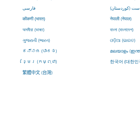
ڕاست (کوردستان
فارسى
नेपाली (नेपाल)
कोंकणी (भारत)
অসমীয়া (ভাৰত)
বাংলা (বাংলাদেশ)
ગુજરાતી (ભારત)
ଓଡ଼ିଆ (ଭାରତ)
ಕನ್ನಡ (ಭಾರತ)
മലയാളം (ഇന്ത
ខ្មែរ (កម្ពុជា)
한국어 (대한민
繁體中文 (台灣)