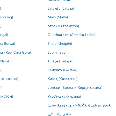
)
Latviešu (Latvija)
rország)
Malti (Malta)
)
o'zbek (O'zbekiston)
ugal)
Quechua simi (America Latina)
ika Borwa)
Shqip (shqipëri)
ija i Rep. Crna Gora)
Suomi (Suomi)
t Nam)
Türkçe (Türkiye)
)
Ελληνικά (Ελλάδα)
ргызстан)
Қазақ (Қазақстан)
я)
српски (Босна и Херцеговина)
кистон)
Українська (Україна)
ئۇيغۇر يېزىقى (جۇڭخۇا خەلق جۇمھۇرىيىتى)
سنڌي (پاکستان)