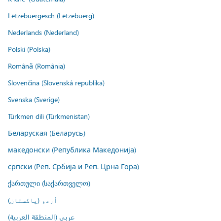
Lëtzebuergesch (Lëtzebuerg)
Nederlands (Nederland)
Polski (Polska)
Română (România)
Slovenčina (Slovenská republika)
Svenska (Sverige)
Türkmen dili (Türkmenistan)
Беларуская (Беларусь)
македонски (Република Македонија)
српски (Реп. Србија и Реп. Црна Гора)
ქართული (საქართველო)
اُردو (پاکستان)
عربي (المنطقة العربية)