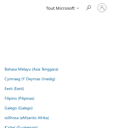
Connectez-
Tout Microsoft
vous
à
votre
compte
Bahasa Melayu (Asia Tenggara)
Cymraeg (Y Deyrnas Unedig)
Eesti (Eesti)
Filipino (Pilipinas)
Galego (Galego)
isiXhosa (eMzantsi Afrika)
K'iche' (Guatemala)