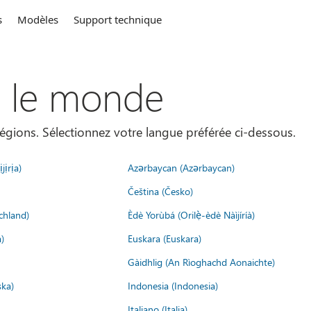
s
Modèles
Support technique
s le monde
égions. Sélectionnez votre langue préférée ci-dessous.
jịrịa)
Azərbaycan (Azərbaycan)
Čeština (Česko)
chland)
Èdè Yorùbá (Orilẹ̀-èdè Nàìjíríà)
)
Euskara (Euskara)
Gàidhlig (An Rìoghachd Aonaichte)
ska)
Indonesia (Indonesia)
Italiano (Italia)