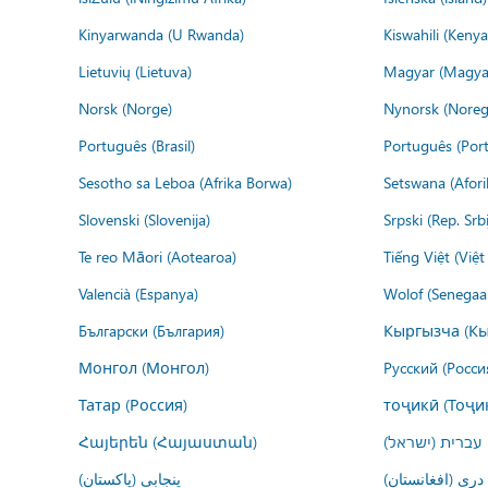
Kinyarwanda (U Rwanda)
Kiswahili (Kenya
Lietuvių (Lietuva)
Magyar (Magya
Norsk (Norge)
Nynorsk (Noreg
Português (Brasil)
Português (Port
Sesotho sa Leboa (Afrika Borwa)
Setswana (Afor
Slovenski (Slovenija)
Srpski (Rep. Srb
Te reo Māori (Aotearoa)
Tiếng Việt (Việ
Valencià (Espanya)
Wolof (Senegaal
Български (България)
Кыргызча (Кы
Монгол (Монгол)
Русский (Росси
Татар (Россия)
тоҷикӣ (Тоҷи
Հայերեն (Հայաստան)
עברית (ישראל)
درى (افغانستان)
پنجابی (پاکستان)