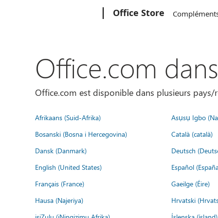
Microsoft
Office Store
Complément
Office.com dan
Office.com est disponible dans plusieurs pays/r
Afrikaans (Suid-Afrika)
Asụsụ Igbo (Naị
Bosanski (Bosna i Hercegovina)
Català (català)
Dansk (Danmark)
Deutsch (Deuts
English (United States)
Español (España
Français (France)
Gaeilge (Éire)
Hausa (Najeriya)
Hrvatski (Hrvat
isiZulu (iNingizimu Afrika)
Íslenska (ísland)