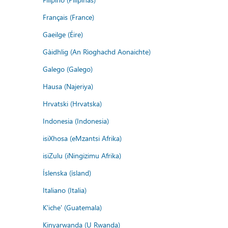
Français (France)
Gaeilge (Éire)
Gàidhlig (An Rìoghachd Aonaichte)
Galego (Galego)
Hausa (Najeriya)
Hrvatski (Hrvatska)
Indonesia (Indonesia)
isiXhosa (eMzantsi Afrika)
isiZulu (iNingizimu Afrika)
Íslenska (ísland)
Italiano (Italia)
K'iche' (Guatemala)
Kinyarwanda (U Rwanda)