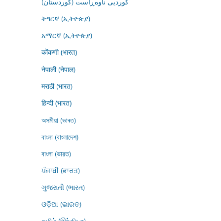
کوردیی ناوەڕاست (کوردستان)
ትግርኛ (ኢትዮጵያ)
አማርኛ (ኢትዮጵያ)
कोंकणी (भारत)
नेपाली (नेपाल)
मराठी (भारत)
हिन्दी (भारत)
অসমীয়া (ভাৰত)
বাংলা (বাংলাদেশ)
বাংলা (ভারত)
ਪੰਜਾਬੀ (ਭਾਰਤ)
ગુજરાતી (ભારત)
ଓଡ଼ିଆ (ଭାରତ)
தமிழ் (இந்தியா)