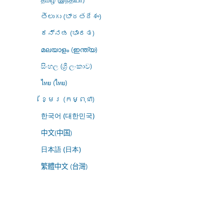
తెలుగు (భారతదేశం)
ಕನ್ನಡ (ಭಾರತ)
മലയാളം (ഇന്ത്യ)
සිංහල (ශ්‍රී ලංකාව)
ไทย (ไทย)
ខ្មែរ (កម្ពុជា)
한국어 (대한민국)
中文(中国)
日本語 (日本)
繁體中文 (台灣)