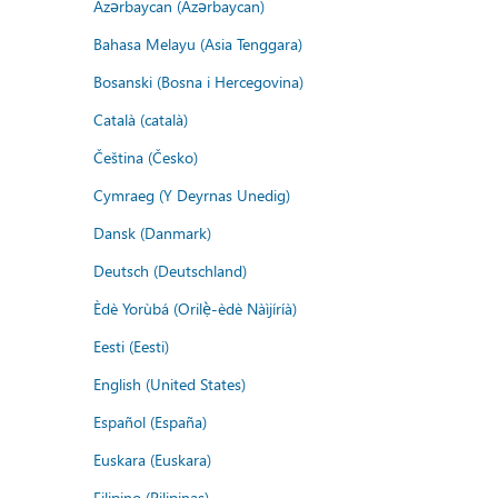
Azərbaycan (Azərbaycan)
Bahasa Melayu (Asia Tenggara)
Bosanski (Bosna i Hercegovina)
Català (català)
Čeština (Česko)
Cymraeg (Y Deyrnas Unedig)
Dansk (Danmark)
Deutsch (Deutschland)
Èdè Yorùbá (Orilẹ̀-èdè Nàìjíríà)
Eesti (Eesti)
English (United States)
Español (España)
Euskara (Euskara)
Filipino (Pilipinas)