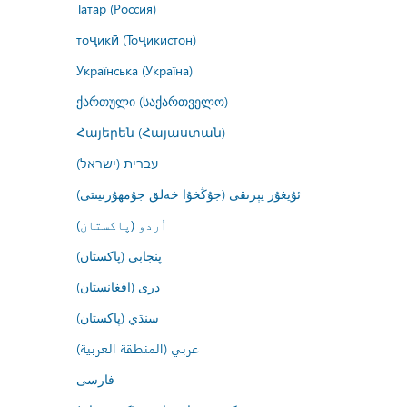
Татар (Россия)
тоҷикӣ (Тоҷикистон)
Українська (Україна)
ქართული (საქართველო)
Հայերեն (Հայաստան)
עברית (ישראל)
ئۇيغۇر يېزىقى (جۇڭخۇا خەلق جۇمھۇرىيىتى)
اُردو (پاکستان)
پنجابی (پاکستان)
درى (افغانستان)
سنڌي (پاکستان)
عربي (المنطقة العربية)
فارسى