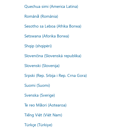
Quechua simi (America Latina)
Română (România)
Sesotho sa Leboa (Afrika Borwa)
Setswana (Aforika Borwa)
Shqip (shqipëri)
Slovenčina (Slovenská republika)
Slovenski (Slovenija)
Srpski (Rep. Srbija i Rep. Crna Gora)
Suomi (Suomi)
Svenska (Sverige)
Te reo Māori (Aotearoa)
Tiếng Việt (Việt Nam)
Türkçe (Türkiye)