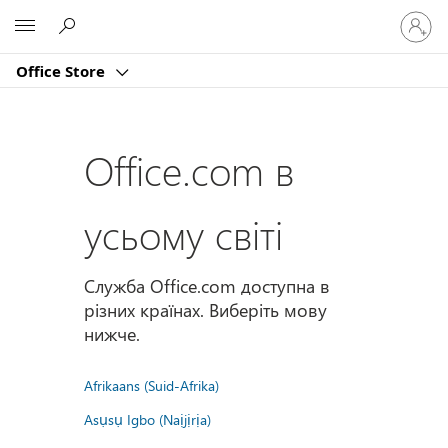
Увійдіт
Microsoft
у
свій
Office Store
обліко
запис
Office.com в
усьому світі
Служба Office.com доступна в
різних країнах. Виберіть мову
нижче.
Afrikaans (Suid-Afrika)
Asụsụ Igbo (Naịjịrịa)