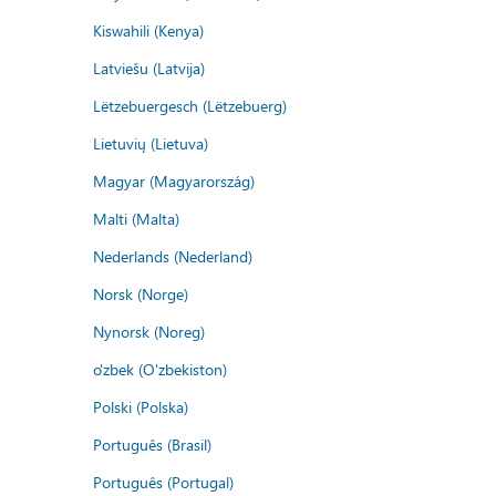
Kiswahili (Kenya)
Latviešu (Latvija)
Lëtzebuergesch (Lëtzebuerg)
Lietuvių (Lietuva)
Magyar (Magyarország)
Malti (Malta)
Nederlands (Nederland)
Norsk (Norge)
Nynorsk (Noreg)
o'zbek (O'zbekiston)
Polski (Polska)
Português (Brasil)
Português (Portugal)