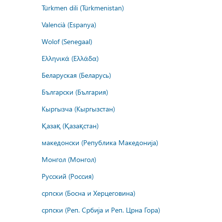
Türkmen dili (Türkmenistan)
Valencià (Espanya)
Wolof (Senegaal)
Ελληνικά (Ελλάδα)
Беларуская (Беларусь)
Български (България)
Кыргызча (Кыргызстан)
Қазақ (Қазақстан)
македонски (Република Македонија)
Монгол (Монгол)
Русский (Россия)
српски (Босна и Херцеговина)
српски (Реп. Србија и Реп. Црна Гора)