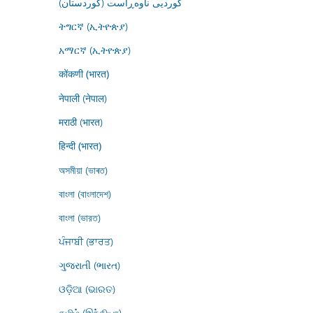
کوردیی ناوەڕاست (کوردستان)
ትግርኛ (ኢትዮጵያ)
አማርኛ (ኢትዮጵያ)
कोंकणी (भारत)
नेपाली (नेपाल)
मराठी (भारत)
हिन्दी (भारत)
অসমীয়া (ভাৰত)
বাংলা (বাংলাদেশ)
বাংলা (ভারত)
ਪੰਜਾਬੀ (ਭਾਰਤ)
ગુજરાતી (ભારત)
ଓଡ଼ିଆ (ଭାରତ)
தமிழ் (இந்தியா)