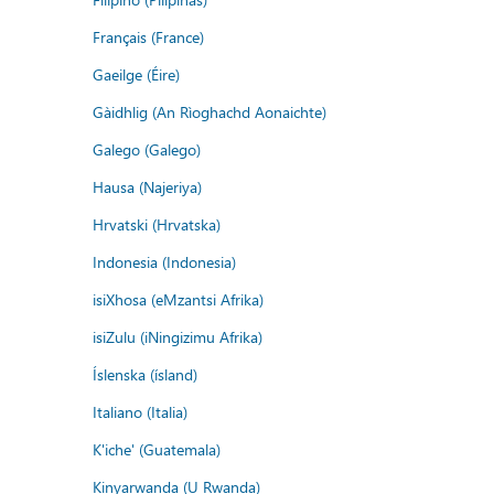
Français (France)
Gaeilge (Éire)
Gàidhlig (An Rìoghachd Aonaichte)
Galego (Galego)
Hausa (Najeriya)
Hrvatski (Hrvatska)
Indonesia (Indonesia)
isiXhosa (eMzantsi Afrika)
isiZulu (iNingizimu Afrika)
Íslenska (ísland)
Italiano (Italia)
K'iche' (Guatemala)
Kinyarwanda (U Rwanda)