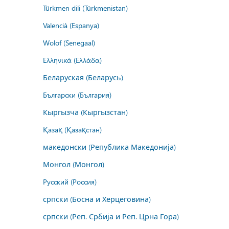
Türkmen dili (Türkmenistan)
Valencià (Espanya)
Wolof (Senegaal)
Ελληνικά (Ελλάδα)
Беларуская (Беларусь)
Български (България)
Кыргызча (Кыргызстан)
Қазақ (Қазақстан)
македонски (Република Македонија)
Монгол (Монгол)
Русский (Россия)
српски (Босна и Херцеговина)
српски (Реп. Србија и Реп. Црна Гора)