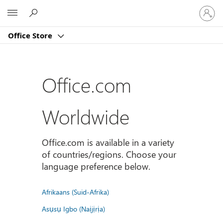
Sign
Microsoft
in
to
Office Store
your
account
Office.com
Worldwide
Office.com is available in a variety
of countries/regions. Choose your
language preference below.
Afrikaans (Suid-Afrika)
Asụsụ Igbo (Naịjịrịa)