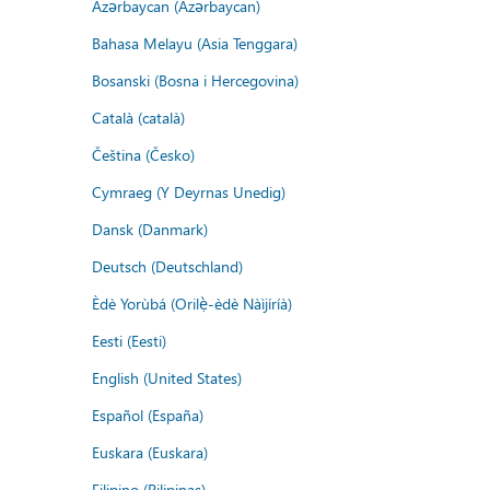
Azərbaycan (Azərbaycan)
Bahasa Melayu (Asia Tenggara)
Bosanski (Bosna i Hercegovina)
Català (català)
Čeština (Česko)
Cymraeg (Y Deyrnas Unedig)
Dansk (Danmark)
Deutsch (Deutschland)
Èdè Yorùbá (Orilẹ̀-èdè Nàìjíríà)
Eesti (Eesti)
English (United States)
Español (España)
Euskara (Euskara)
Filipino (Pilipinas)