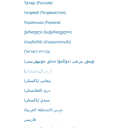
Татар (Россия)
тоҷикӣ (Тоҷикистон)
Українська (Україна)
ქართული (საქართველო)
Հայերեն (Հայաստան)
עברית (ישראל)
ئۇيغۇر يېزىقى (جۇڭخۇا خەلق جۇمھۇرىيىتى)
اُردو (پاکستان)
پنجابی (پاکستان)
درى (افغانستان)
سنڌي (پاکستان)
عربي (المنطقة العربية)
فارسى