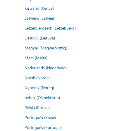
Kiswahili (Kenya)
Latviešu (Latvija)
Lëtzebuergesch (Lëtzebuerg)
Lietuvių (Lietuva)
Magyar (Magyarország)
Malti (Malta)
Nederlands (Nederland)
Norsk (Norge)
Nynorsk (Noreg)
o'zbek (O'zbekiston)
Polski (Polska)
Português (Brasil)
Português (Portugal)