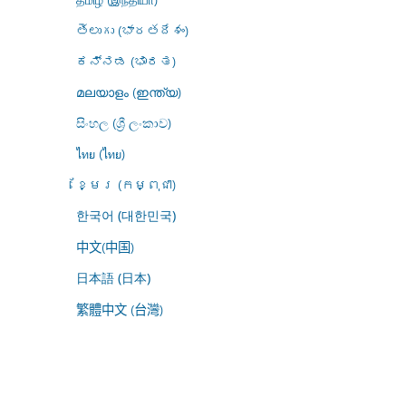
తెలుగు (భారతదేశం)
ಕನ್ನಡ (ಭಾರತ)
മലയാളം (ഇന്ത്യ)
සිංහල (ශ්‍රී ලංකාව)
ไทย (ไทย)
ខ្មែរ (កម្ពុជា)
한국어 (대한민국)
中文(中国)
日本語 (日本)
繁體中文 (台灣)