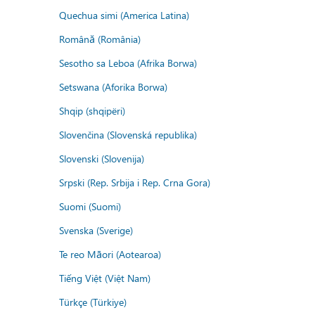
Quechua simi (America Latina)
Română (România)
Sesotho sa Leboa (Afrika Borwa)
Setswana (Aforika Borwa)
Shqip (shqipëri)
Slovenčina (Slovenská republika)
Slovenski (Slovenija)
Srpski (Rep. Srbija i Rep. Crna Gora)
Suomi (Suomi)
Svenska (Sverige)
Te reo Māori (Aotearoa)
Tiếng Việt (Việt Nam)
Türkçe (Türkiye)