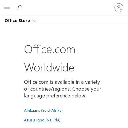
Sign
Microsoft
in
to
Office Store
your
account
Office.com
Worldwide
Office.com is available in a variety
of countries/regions. Choose your
language preference below.
Afrikaans (Suid-Afrika)
Asụsụ Igbo (Naịjịrịa)