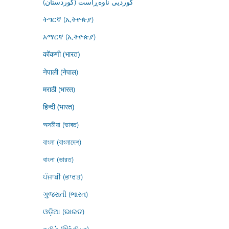
کوردیی ناوەڕاست (کوردستان)
ትግርኛ (ኢትዮጵያ)
አማርኛ (ኢትዮጵያ)
कोंकणी (भारत)
नेपाली (नेपाल)
मराठी (भारत)
हिन्दी (भारत)
অসমীয়া (ভাৰত)
বাংলা (বাংলাদেশ)
বাংলা (ভারত)
ਪੰਜਾਬੀ (ਭਾਰਤ)
ગુજરાતી (ભારત)
ଓଡ଼ିଆ (ଭାରତ)
தமிழ் (இந்தியா)