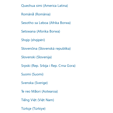
Quechua simi (America Latina)
Română (România)
Sesotho sa Leboa (Afrika Borwa)
Setswana (Aforika Borwa)
Shqip (shqipëri)
Slovenčina (Slovenská republika)
Slovenski (Slovenija)
Srpski (Rep. Srbija i Rep. Crna Gora)
Suomi (Suomi)
Svenska (Sverige)
Te reo Māori (Aotearoa)
Tiếng Việt (Việt Nam)
Türkçe (Türkiye)