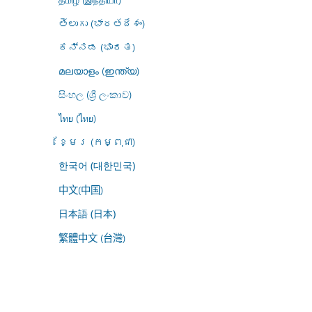
తెలుగు (భారతదేశం)
ಕನ್ನಡ (ಭಾರತ)
മലയാളം (ഇന്ത്യ)
සිංහල (ශ්‍රී ලංකාව)
ไทย (ไทย)
ខ្មែរ (កម្ពុជា)
한국어 (대한민국)
中文(中国)
日本語 (日本)
繁體中文 (台灣)