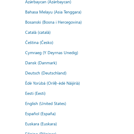
Azərbaycan (Azərbaycan)
Bahasa Melayu (Asia Tenggara)
Bosanski (Bosna i Hercegovina)
Català (català)
Čeština (Česko)
Cymraeg (Y Deyrnas Unedig)
Dansk (Danmark)
Deutsch (Deutschland)
Èdè Yorùbá (Orilẹ̀-èdè Nàìjíríà)
Eesti (Eesti)
English (United States)
Español (España)
Euskara (Euskara)
Filipino (Pilipinas)