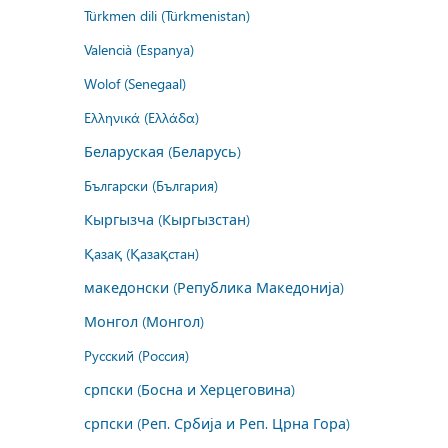
Türkmen dili (Türkmenistan)
Valencià (Espanya)
Wolof (Senegaal)
Ελληνικά (Ελλάδα)
Беларуская (Беларусь)
Български (България)
Кыргызча (Кыргызстан)
Қазақ (Қазақстан)
македонски (Република Македонија)
Монгол (Монгол)
Русский (Россия)
српски (Босна и Херцеговина)
српски (Реп. Србија и Реп. Црна Гора)