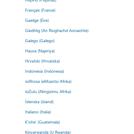
Français (France)
Gaeilge (Éire)
Gàidhlig (An Rìoghachd Aonaichte)
Galego (Galego)
Hausa (Najeriya)
Hrvatski (Hrvatska)
Indonesia (Indonesia)
isiXhosa (eMzantsi Afrika)
isiZulu (iNingizimu Afrika)
Íslenska (ísland)
Italiano (Italia)
K'iche' (Guatemala)
Kinyarwanda (U Rwanda)