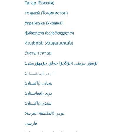
Татар (Россия)
тоҷикӣ (Тоҷикистон)
Українська (Україна)
ქართული (საქართველო)
Հայերեն (Հայաստան)
עברית (ישראל)
ئۇيغۇر يېزىقى (جۇڭخۇا خەلق جۇمھۇرىيىتى)
اُردو (پاکستان)
پنجابی (پاکستان)
درى (افغانستان)
سنڌي (پاکستان)
عربي (المنطقة العربية)
فارسى