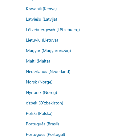
Kiswahili (Kenya)
Latviešu (Latvija)
Lëtzebuergesch (Lëtzebuerg)
Lietuvių (Lietuva)
Magyar (Magyarország)
Malti (Malta)
Nederlands (Nederland)
Norsk (Norge)
Nynorsk (Noreg)
o'zbek (O'zbekiston)
Polski (Polska)
Português (Brasil)
Português (Portugal)