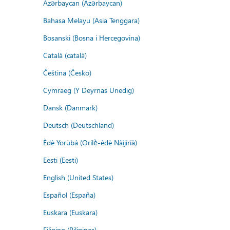
Azərbaycan (Azərbaycan)
Bahasa Melayu (Asia Tenggara)
Bosanski (Bosna i Hercegovina)
Català (català)
Čeština (Česko)
Cymraeg (Y Deyrnas Unedig)
Dansk (Danmark)
Deutsch (Deutschland)
Èdè Yorùbá (Orilẹ̀-èdè Nàìjíríà)
Eesti (Eesti)
English (United States)
Español (España)
Euskara (Euskara)
Filipino (Pilipinas)