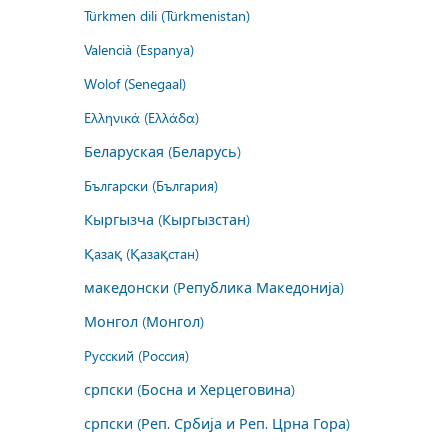
Türkmen dili (Türkmenistan)
Valencià (Espanya)
Wolof (Senegaal)
Ελληνικά (Ελλάδα)
Беларуская (Беларусь)
Български (България)
Кыргызча (Кыргызстан)
Қазақ (Қазақстан)
македонски (Република Македонија)
Монгол (Монгол)
Русский (Россия)
српски (Босна и Херцеговина)
српски (Реп. Србија и Реп. Црна Гора)