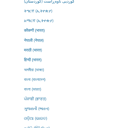
کوردیی ناوەڕاست (کوردستان)
ትግርኛ (ኢትዮጵያ)
አማርኛ (ኢትዮጵያ)
कोंकणी (भारत)
नेपाली (नेपाल)
मराठी (भारत)
हिन्दी (भारत)
অসমীয়া (ভাৰত)
বাংলা (বাংলাদেশ)
বাংলা (ভারত)
ਪੰਜਾਬੀ (ਭਾਰਤ)
ગુજરાતી (ભારત)
ଓଡ଼ିଆ (ଭାରତ)
தமிழ் (இந்தியா)