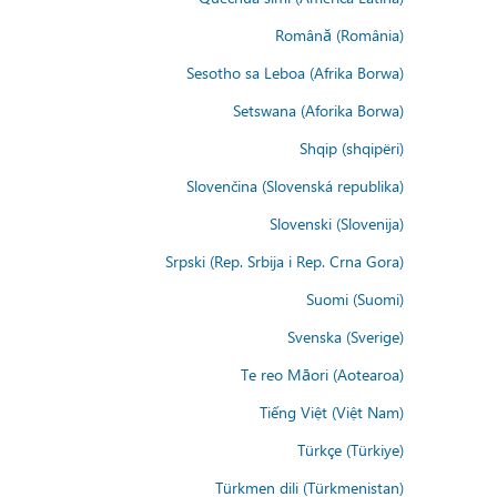
Română (România)
Sesotho sa Leboa (Afrika Borwa)
Setswana (Aforika Borwa)
Shqip (shqipëri)
Slovenčina (Slovenská republika)
Slovenski (Slovenija)
Srpski (Rep. Srbija i Rep. Crna Gora)
Suomi (Suomi)
Svenska (Sverige)
Te reo Māori (Aotearoa)
Tiếng Việt (Việt Nam)
Türkçe (Türkiye)
Türkmen dili (Türkmenistan)