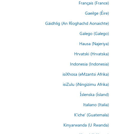
Français (France)
Gaeilge (Éire)
Gàidhlig (An Rìoghachd Aonaichte)
Galego (Galego)
Hausa (Najeriya)
Hrvatski (Hrvatska)
Indonesia (Indonesia)
isiXhosa (eMzantsi Afrika)
isiZulu (iNingizimu Afrika)
Íslenska (ísland)
Italiano (Italia)
K'iche' (Guatemala)
Kinyarwanda (U Rwanda)