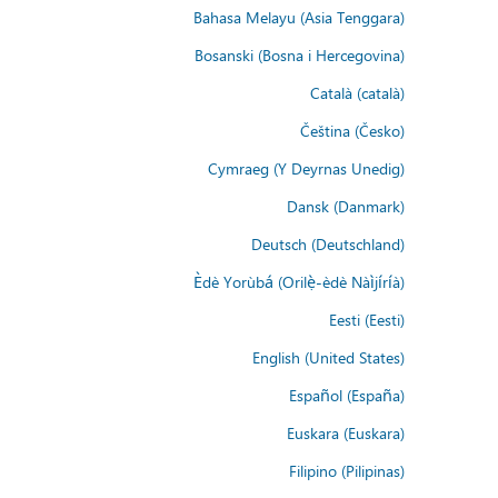
Bahasa Melayu (Asia Tenggara)
Bosanski (Bosna i Hercegovina)
Català (català)
Čeština (Česko)
Cymraeg (Y Deyrnas Unedig)
Dansk (Danmark)
Deutsch (Deutschland)
Èdè Yorùbá (Orilẹ̀-èdè Nàìjíríà)
Eesti (Eesti)
English (United States)
Español (España)
Euskara (Euskara)
Filipino (Pilipinas)