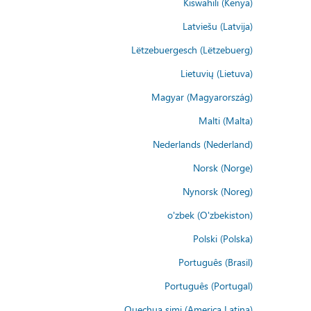
Kiswahili (Kenya)
Latviešu (Latvija)
Lëtzebuergesch (Lëtzebuerg)
Lietuvių (Lietuva)
Magyar (Magyarország)
Malti (Malta)
Nederlands (Nederland)
Norsk (Norge)
Nynorsk (Noreg)
o'zbek (O'zbekiston)
Polski (Polska)
Português (Brasil)
Português (Portugal)
Quechua simi (America Latina)