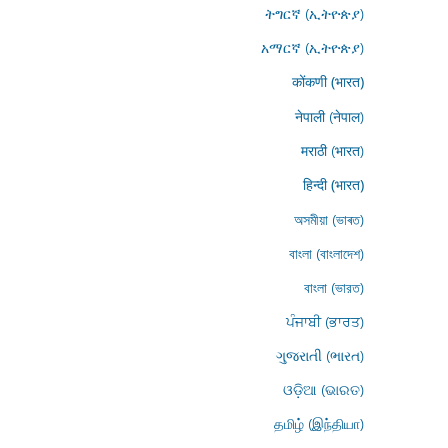
ትግርኛ (ኢትዮጵያ)
አማርኛ (ኢትዮጵያ)
कोंकणी (भारत)
नेपाली (नेपाल)
मराठी (भारत)
हिन्दी (भारत)
অসমীয়া (ভাৰত)
বাংলা (বাংলাদেশ)
বাংলা (ভারত)
ਪੰਜਾਬੀ (ਭਾਰਤ)
ગુજરાતી (ભારત)
ଓଡ଼ିଆ (ଭାରତ)
தமிழ் (இந்தியா)