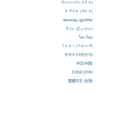
తెలుగు (భారతదేశం)
ಕನ್ನಡ (ಭಾರತ)
മലയാളം (ഇന്ത്യ)
සිංහල (ශ්‍රී ලංකාව)
ไทย (ไทย)
ខ្មែរ (កម្ពុជា)
한국어 (대한민국)
中文(中国)
日本語 (日本)
繁體中文 (台灣)