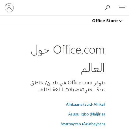
تسجيل
Microsoft
الدخول
إلى
Office Store
حسابك
Office.com حول
العالم
يتوفر Office.com في بلدان/مناطق
عدة. اختر تفضيلات اللغة أدناه.
Afrikaans (Suid-Afrika)
Asụsụ Igbo (Naịjịrịa)
Azərbaycan (Azərbaycan)