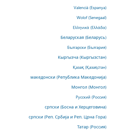
Valencià (Espanya)
Wolof (Senegaal)
Ελληνικά (Ελλάδα)
Беларуская (Беларусь)
Български (България)
Кыргызча (Кыргызстан)
Қазақ (Қазақстан)
македонски (Република Македонија)
Монгол (Монгол)
Русский (Россия)
српски (Босна и Херцеговина)
српски (Реп. Србија и Реп. Црна Гора)
Татар (Россия)