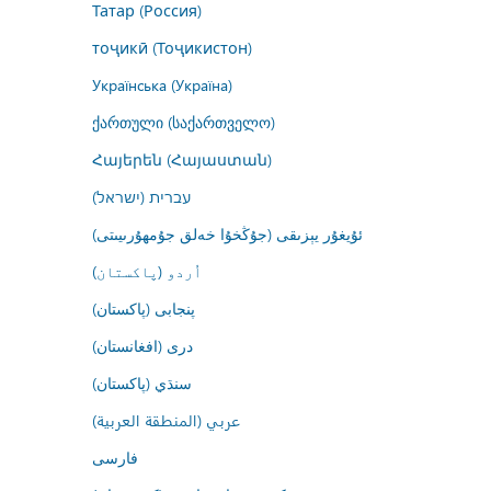
Татар (Россия)
тоҷикӣ (Тоҷикистон)
Українська (Україна)
ქართული (საქართველო)
Հայերեն (Հայաստան)
עברית (ישראל)
ئۇيغۇر يېزىقى (جۇڭخۇا خەلق جۇمھۇرىيىتى)
اُردو (پاکستان)
پنجابی (پاکستان)
درى (افغانستان)
سنڌي (پاکستان)
عربي (المنطقة العربية)
فارسى