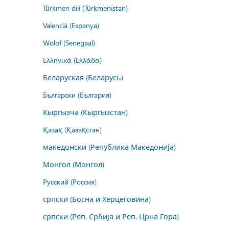
Türkmen dili (Türkmenistan)
Valencià (Espanya)
Wolof (Senegaal)
Ελληνικά (Ελλάδα)
Беларуская (Беларусь)
Български (България)
Кыргызча (Кыргызстан)
Қазақ (Қазақстан)
македонски (Република Македонија)
Монгол (Монгол)
Русский (Россия)
српски (Босна и Херцеговина)
српски (Реп. Србија и Реп. Црна Гора)