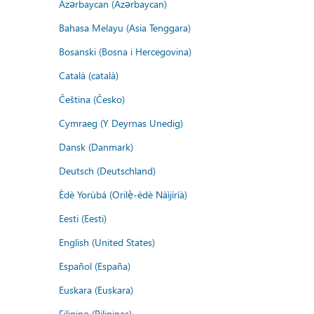
Azərbaycan (Azərbaycan)
Bahasa Melayu (Asia Tenggara)
Bosanski (Bosna i Hercegovina)
Català (català)
Čeština (Česko)
Cymraeg (Y Deyrnas Unedig)
Dansk (Danmark)
Deutsch (Deutschland)
Èdè Yorùbá (Orilẹ̀-èdè Nàìjíríà)
Eesti (Eesti)
English (United States)
Español (España)
Euskara (Euskara)
Filipino (Pilipinas)