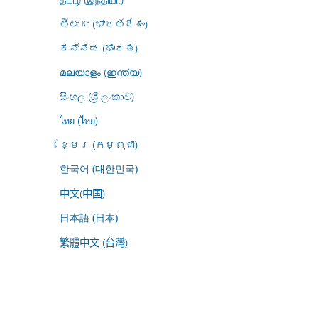
తెలుగు (భారతదేశం)
ಕನ್ನಡ (ಭಾರತ)
മലയാളം (ഇന്ത്യ)
සිංහල (ශ්‍රී ලංකාව)
ไทย (ไทย)
ខ្មែរ (កម្ពុជា)
한국어 (대한민국)
中文(中国)
日本語 (日本)
繁體中文 (台灣)