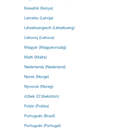
Kiswahili (Kenya)
Latviešu (Latvija)
Lëtzebuergesch (Lëtzebuerg)
Lietuvių (Lietuva)
Magyar (Magyarország)
Malti (Malta)
Nederlands (Nederland)
Norsk (Norge)
Nynorsk (Noreg)
o'zbek (O'zbekiston)
Polski (Polska)
Português (Brasil)
Português (Portugal)