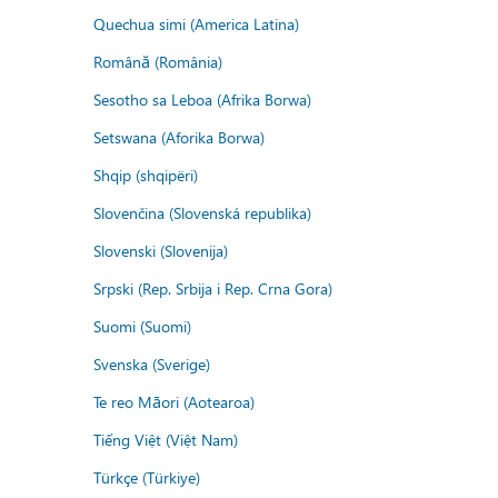
Quechua simi (America Latina)
Română (România)
Sesotho sa Leboa (Afrika Borwa)
Setswana (Aforika Borwa)
Shqip (shqipëri)
Slovenčina (Slovenská republika)
Slovenski (Slovenija)
Srpski (Rep. Srbija i Rep. Crna Gora)
Suomi (Suomi)
Svenska (Sverige)
Te reo Māori (Aotearoa)
Tiếng Việt (Việt Nam)
Türkçe (Türkiye)