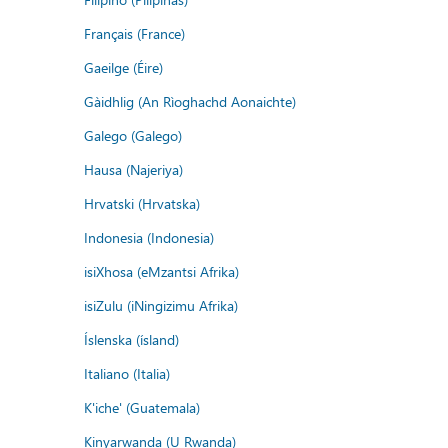
Français (France)
Gaeilge (Éire)
Gàidhlig (An Rìoghachd Aonaichte)
Galego (Galego)
Hausa (Najeriya)
Hrvatski (Hrvatska)
Indonesia (Indonesia)
isiXhosa (eMzantsi Afrika)
isiZulu (iNingizimu Afrika)
Íslenska (ísland)
Italiano (Italia)
K'iche' (Guatemala)
Kinyarwanda (U Rwanda)