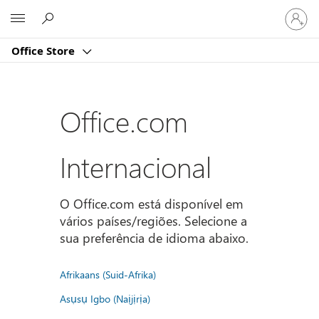
Iniciar
Microsoft
sessão
na
Office Store
conta
Office.com
Internacional
O Office.com está disponível em
vários países/regiões. Selecione a
sua preferência de idioma abaixo.
Afrikaans (Suid-Afrika)
Asụsụ Igbo (Naịjịrịa)