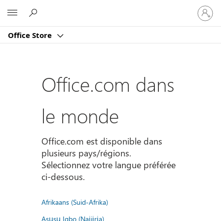
Connect
Microsoft
vous
à
Office Store
votre
compte
Office.com dans
le monde
Office.com est disponible dans
plusieurs pays/régions.
Sélectionnez votre langue préférée
ci-dessous.
Afrikaans (Suid-Afrika)
Asụsụ Igbo (Naịjịrịa)