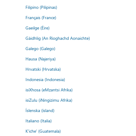
Filipino (Pilipinas)
Français (France)
Gaeilge (Éire)
Gàidhlig (An Rìoghachd Aonaichte)
Galego (Galego)
Hausa (Najeriya)
Hrvatski (Hrvatska)
Indonesia (Indonesia)
isiXhosa (eMzantsi Afrika)
isiZulu (iNingizimu Afrika)
Íslenska (ísland)
Italiano (Italia)
K'iche' (Guatemala)