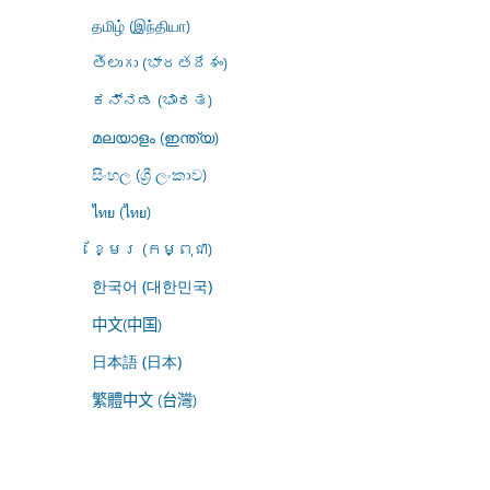
தமிழ் (இந்தியா)
తెలుగు (భారతదేశం)
ಕನ್ನಡ (ಭಾರತ)
മലയാളം (ഇന്ത്യ)
සිංහල (ශ්‍රී ලංකාව)
ไทย (ไทย)
ខ្មែរ (កម្ពុជា)
한국어 (대한민국)
中文(中国)
日本語 (日本)
繁體中文 (台灣)