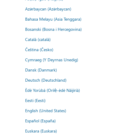
Azərbaycan (Azərbaycan)
Bahasa Melayu (Asia Tenggara)
Bosanski (Bosna i Hercegovina)
Català (català)
Čeština (Česko)
Cymraeg (Y Deyrnas Unedig)
Dansk (Danmark)
Deutsch (Deutschland)
Èdè Yorùbá (Orilẹ̀-èdè Nàìjíríà)
Eesti (Eesti)
English (United States)
Español (España)
Euskara (Euskara)