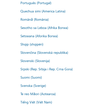
Português (Portugal)
Quechua simi (America Latina)
Română (România)
Sesotho sa Leboa (Afrika Borwa)
Setswana (Aforika Borwa)
Shqip (shqipëri)
Slovenčina (Slovenská republika)
Slovenski (Slovenija)
Srpski (Rep. Srbija i Rep. Crna Gora)
Suomi (Suomi)
Svenska (Sverige)
Te reo Māori (Aotearoa)
Tiếng Việt (Việt Nam)