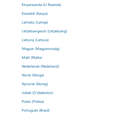
Kinyarwanda (U Rwanda)
Kiswahili (Kenya)
Latviešu (Latvija)
Lëtzebuergesch (Lëtzebuerg)
Lietuvių (Lietuva)
Magyar (Magyarország)
Malti (Malta)
Nederlands (Nederland)
Norsk (Norge)
Nynorsk (Noreg)
o'zbek (O'zbekiston)
Polski (Polska)
Português (Brasil)