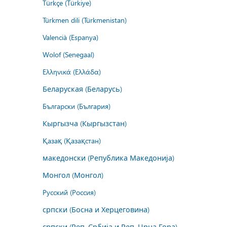
Türkçe (Türkiye)
Türkmen dili (Türkmenistan)
Valencià (Espanya)
Wolof (Senegaal)
Ελληνικά (Ελλάδα)
Беларуская (Беларусь)
Български (България)
Кыргызча (Кыргызстан)
Қазақ (Қазақстан)
македонски (Република Македонија)
Монгол (Монгол)
Русский (Россия)
српски (Босна и Херцеговина)
српски (Реп. Србија и Реп. Црна Гора)