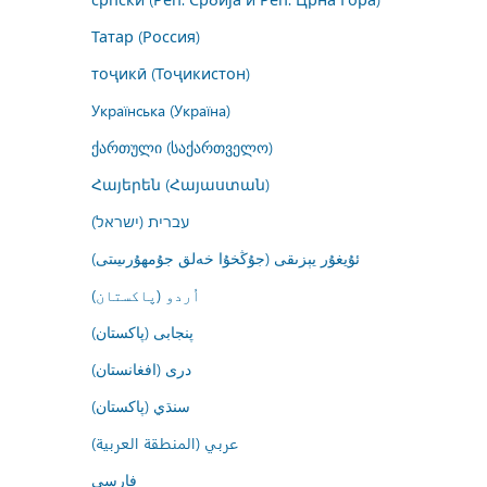
Татар (Россия)
тоҷикӣ (Тоҷикистон)
Українська (Україна)
ქართული (საქართველო)
Հայերեն (Հայաստան)
עברית (ישראל)
ئۇيغۇر يېزىقى (جۇڭخۇا خەلق جۇمھۇرىيىتى)
اُردو (پاکستان)
پنجابی (پاکستان)
درى (افغانستان)
سنڌي (پاکستان)
عربي (المنطقة العربية)
فارسى