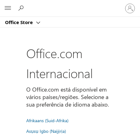
Iniciar
Microsoft
sessão
na
Office Store
conta
Office.com
Internacional
O Office.com está disponível em
vários países/regiões. Selecione a
sua preferência de idioma abaixo.
Afrikaans (Suid-Afrika)
Asụsụ Igbo (Naịjịrịa)