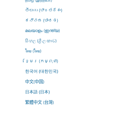
తెలుగు (భారతదేశం)
ಕನ್ನಡ (ಭಾರತ)
മലയാളം (ഇന്ത്യ)
සිංහල (ශ්‍රී ලංකාව)
ไทย (ไทย)
ខ្មែរ (កម្ពុជា)
한국어 (대한민국)
中文(中国)
日本語 (日本)
繁體中文 (台灣)