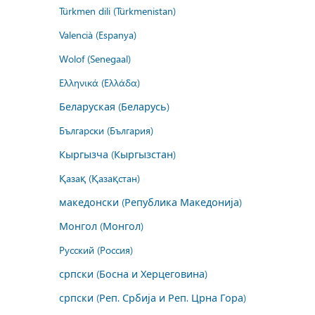
Türkmen dili (Türkmenistan)
Valencià (Espanya)
Wolof (Senegaal)
Ελληνικά (Ελλάδα)
Беларуская (Беларусь)
Български (България)
Кыргызча (Кыргызстан)
Қазақ (Қазақстан)
македонски (Република Македонија)
Монгол (Монгол)
Русский (Россия)
српски (Босна и Херцеговина)
српски (Реп. Србија и Реп. Црна Гора)