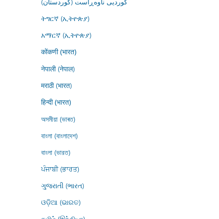
کوردیی ناوەڕاست (کوردستان)
ትግርኛ (ኢትዮጵያ)
አማርኛ (ኢትዮጵያ)
कोंकणी (भारत)
नेपाली (नेपाल)
मराठी (भारत)
हिन्दी (भारत)
অসমীয়া (ভাৰত)
বাংলা (বাংলাদেশ)
বাংলা (ভারত)
ਪੰਜਾਬੀ (ਭਾਰਤ)
ગુજરાતી (ભારત)
ଓଡ଼ିଆ (ଭାରତ)
தமிழ் (இந்தியா)