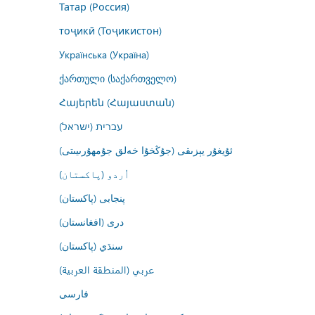
Татар (Россия)
тоҷикӣ (Тоҷикистон)
Українська (Україна)
ქართული (საქართველო)
Հայերեն (Հայաստան)
עברית (ישראל)
ئۇيغۇر يېزىقى (جۇڭخۇا خەلق جۇمھۇرىيىتى)
اُردو (پاکستان)
پنجابی (پاکستان)
درى (افغانستان)
سنڌي (پاکستان)
عربي (المنطقة العربية)
فارسى