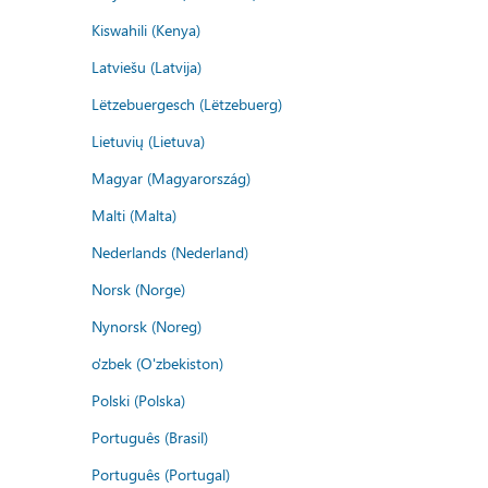
Kiswahili (Kenya)
Latviešu (Latvija)
Lëtzebuergesch (Lëtzebuerg)
Lietuvių (Lietuva)
Magyar (Magyarország)
Malti (Malta)
Nederlands (Nederland)
Norsk (Norge)
Nynorsk (Noreg)
o'zbek (O'zbekiston)
Polski (Polska)
Português (Brasil)
Português (Portugal)