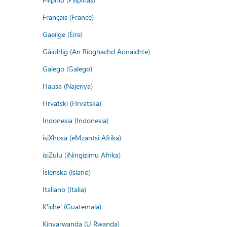
Français (France)
Gaeilge (Éire)
Gàidhlig (An Rìoghachd Aonaichte)
Galego (Galego)
Hausa (Najeriya)
Hrvatski (Hrvatska)
Indonesia (Indonesia)
isiXhosa (eMzantsi Afrika)
isiZulu (iNingizimu Afrika)
Íslenska (ísland)
Italiano (Italia)
K'iche' (Guatemala)
Kinyarwanda (U Rwanda)