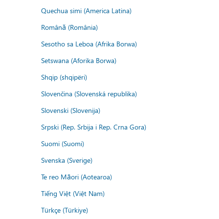
Quechua simi (America Latina)
Română (România)
Sesotho sa Leboa (Afrika Borwa)
Setswana (Aforika Borwa)
Shqip (shqipëri)
Slovenčina (Slovenská republika)
Slovenski (Slovenija)
Srpski (Rep. Srbija i Rep. Crna Gora)
Suomi (Suomi)
Svenska (Sverige)
Te reo Māori (Aotearoa)
Tiếng Việt (Việt Nam)
Türkçe (Türkiye)