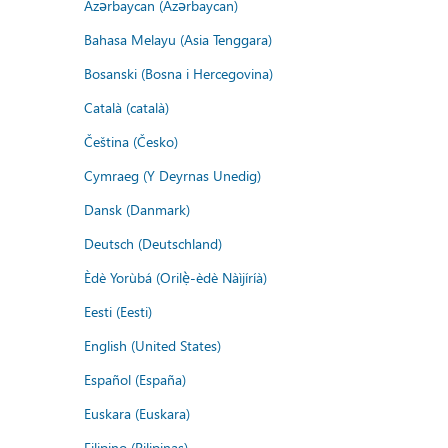
Azərbaycan (Azərbaycan)
Bahasa Melayu (Asia Tenggara)
Bosanski (Bosna i Hercegovina)
Català (català)
Čeština (Česko)
Cymraeg (Y Deyrnas Unedig)
Dansk (Danmark)
Deutsch (Deutschland)
Èdè Yorùbá (Orilẹ̀-èdè Nàìjíríà)
Eesti (Eesti)
English (United States)
Español (España)
Euskara (Euskara)
Filipino (Pilipinas)