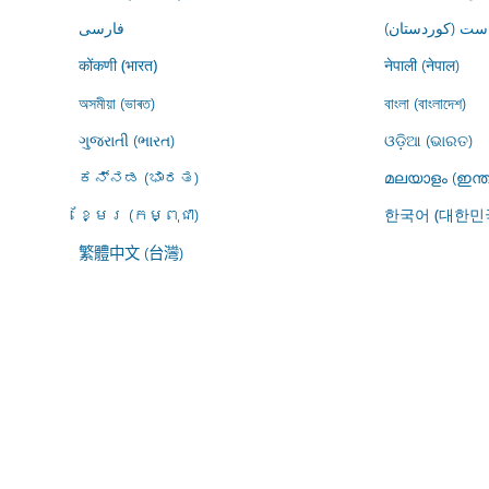
ڕاست (کوردستان
فارسى
नेपाली (नेपाल)
कोंकणी (भारत)
অসমীয়া (ভাৰত)
বাংলা (বাংলাদেশ)
ગુજરાતી (ભારત)
ଓଡ଼ିଆ (ଭାରତ)
ಕನ್ನಡ (ಭಾರತ)
മലയാളം (ഇന്ത
ខ្មែរ (កម្ពុជា)
한국어 (대한민
繁體中文 (台灣)