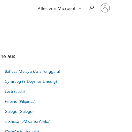
Bei
Alles von Microsoft
Ihrem
Konto
anmelden
he aus.
Bahasa Melayu (Asia Tenggara)
Cymraeg (Y Deyrnas Unedig)
Eesti (Eesti)
Filipino (Pilipinas)
Galego (Galego)
isiXhosa (eMzantsi Afrika)
K'iche' (Guatemala)