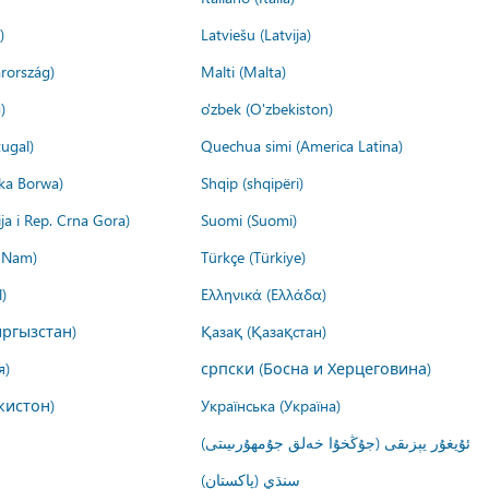
)
Latviešu (Latvija)
rország)
Malti (Malta)
)
o'zbek (O'zbekiston)
ugal)
Quechua simi (America Latina)
ika Borwa)
Shqip (shqipëri)
ija i Rep. Crna Gora)
Suomi (Suomi)
t Nam)
Türkçe (Türkiye)
)
Ελληνικά (Ελλάδα)
ргызстан)
Қазақ (Қазақстан)
я)
српски (Босна и Херцеговина)
кистон)
Українська (Україна)
ئۇيغۇر يېزىقى (جۇڭخۇا خەلق جۇمھۇرىيىتى)
سنڌي (پاکستان)