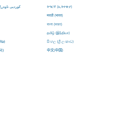
کوردیی ناوە)
ትግርኛ (ኢትዮጵያ)
मराठी (भारत)
বাংলা (ভারত)
தமிழ் (இந்தியா)
്യ)
සිංහල (ශ්‍රී ලංකාව)
中文(中国)
국)