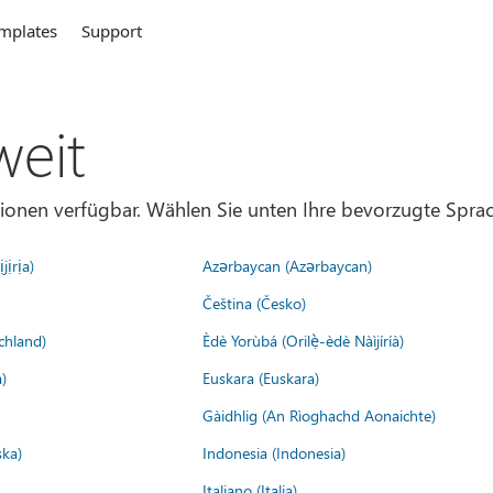
mplates
Support
weit
gionen verfügbar. Wählen Sie unten Ihre bevorzugte Sprac
jịrịa)
Azərbaycan (Azərbaycan)
Čeština (Česko)
chland)
Èdè Yorùbá (Orilẹ̀-èdè Nàìjíríà)
)
Euskara (Euskara)
Gàidhlig (An Rìoghachd Aonaichte)
ska)
Indonesia (Indonesia)
Italiano (Italia)