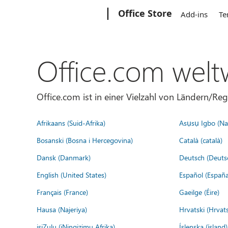
Microsoft
Office Store
Add-ins
Te
Office.com welt
Office.com ist in einer Vielzahl von Ländern/Re
Afrikaans (Suid-Afrika)
Asụsụ Igbo (Naị
Bosanski (Bosna i Hercegovina)
Català (català)
Dansk (Danmark)
Deutsch (Deuts
English (United States)
Español (España
Français (France)
Gaeilge (Éire)
Hausa (Najeriya)
Hrvatski (Hrvat
isiZulu (iNingizimu Afrika)
Íslenska (ísland)