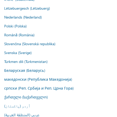
Lëtzebuergesch (Lëtzebuerg)
Nederlands (Nederland)
Polski (Polska)
Română (România)
Slovenčina (Slovenská republika)
Svenska (Sverige)
Türkmen dili (Türkmenistan)
Беларуская (Беларусь)
македонски (Република Македонија)
српски (Реп. Србија и Реп. Црна Гора)
ქართული (საქართველო)
اُردو (پاکستان)
عربي (المنطقة العربية)