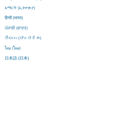
አማርኛ (ኢትዮጵያ)
हिन्दी (भारत)
ਪੰਜਾਬੀ (ਭਾਰਤ)
తెలుగు (భారతదేశం)
ไทย (ไทย)
日本語 (日本)