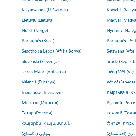
Kinyarwanda (U Rwanda)
Kiswahili (Kenya
Lietuvių (Lietuva)
Magyar (Magya
Norsk (Norge)
Nynorsk (Noreg
Português (Brasil)
Português (Port
Sesotho sa Leboa (Afrika Borwa)
Setswana (Afor
Slovenski (Slovenija)
Srpski (Rep. Srb
Te reo Māori (Aotearoa)
Tiếng Việt (Việ
Valencià (Espanya)
Wolof (Senegaal
Български (България)
Кыргызча (Кы
Монгол (Монгол)
Русский (Росси
Татар (Россия)
тоҷикӣ (Тоҷи
Հայերեն (Հայաստան)
עברית (ישראל)
درى (افغانستان)
پنجابی (پاکستان)