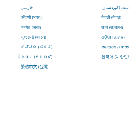
ڕاست (کوردستان
فارسى
नेपाली (नेपाल)
कोंकणी (भारत)
অসমীয়া (ভাৰত)
বাংলা (বাংলাদেশ)
ગુજરાતી (ભારત)
ଓଡ଼ିଆ (ଭାରତ)
ಕನ್ನಡ (ಭಾರತ)
മലയാളം (ഇന്ത
ខ្មែរ (កម្ពុជា)
한국어 (대한민
繁體中文 (台灣)