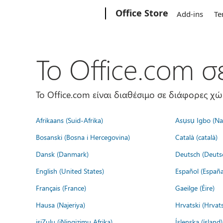
Microsoft
Office Store
Add-ins
Te
Το Office.com 
Το Office.com είναι διαθέσιμο σε διάφορες χ
Afrikaans (Suid-Afrika)
Asụsụ Igbo (Naị
Bosanski (Bosna i Hercegovina)
Català (català)
Dansk (Danmark)
Deutsch (Deuts
English (United States)
Español (España
Français (France)
Gaeilge (Éire)
Hausa (Najeriya)
Hrvatski (Hrvat
isiZulu (iNingizimu Afrika)
Íslenska (ísland)