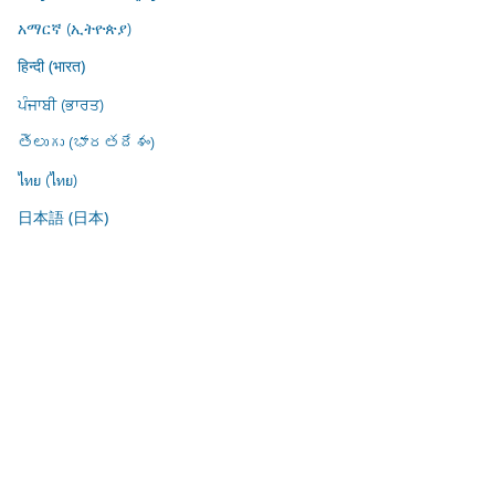
አማርኛ (ኢትዮጵያ)
हिन्दी (भारत)
ਪੰਜਾਬੀ (ਭਾਰਤ)
తెలుగు (భారతదేశం)
ไทย (ไทย)
日本語 (日本)