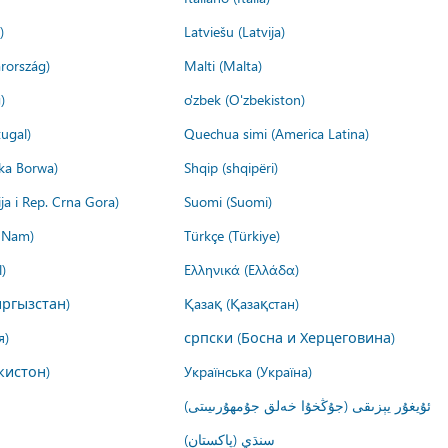
)
Latviešu (Latvija)
rország)
Malti (Malta)
)
o'zbek (O'zbekiston)
ugal)
Quechua simi (America Latina)
ika Borwa)
Shqip (shqipëri)
ija i Rep. Crna Gora)
Suomi (Suomi)
t Nam)
Türkçe (Türkiye)
)
Ελληνικά (Ελλάδα)
ргызстан)
Қазақ (Қазақстан)
я)
српски (Босна и Херцеговина)
кистон)
Українська (Україна)
ئۇيغۇر يېزىقى (جۇڭخۇا خەلق جۇمھۇرىيىتى)
سنڌي (پاکستان)