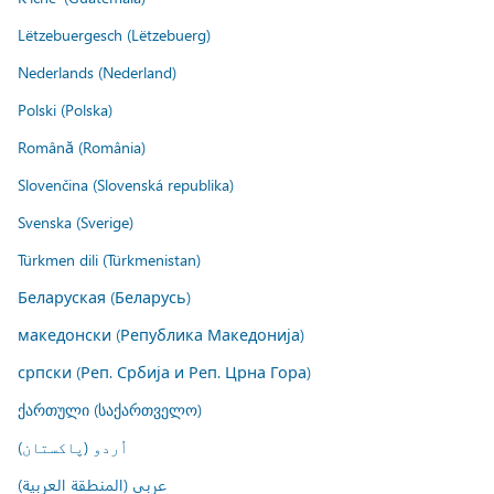
Lëtzebuergesch (Lëtzebuerg)
Nederlands (Nederland)
Polski (Polska)
Română (România)
Slovenčina (Slovenská republika)
Svenska (Sverige)
Türkmen dili (Türkmenistan)
Беларуская (Беларусь)
македонски (Република Македонија)
српски (Реп. Србија и Реп. Црна Гора)
ქართული (საქართველო)
اُردو (پاکستان)
عربي (المنطقة العربية)