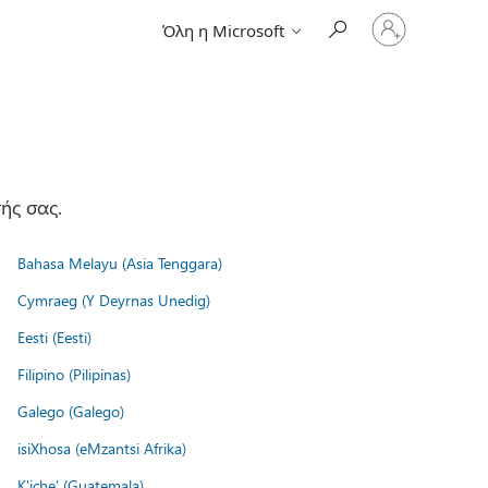
Είσοδος
Όλη η Microsoft
στον
λογαριασμό
σας
ής σας.
Bahasa Melayu (Asia Tenggara)
Cymraeg (Y Deyrnas Unedig)
Eesti (Eesti)
Filipino (Pilipinas)
Galego (Galego)
isiXhosa (eMzantsi Afrika)
K'iche' (Guatemala)