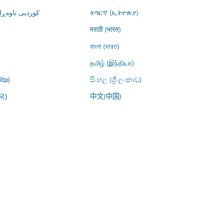
کوردیی ناوە)
ትግርኛ (ኢትዮጵያ)
मराठी (भारत)
বাংলা (ভারত)
தமிழ் (இந்தியா)
്യ)
සිංහල (ශ්‍රී ලංකාව)
中文(中国)
국)