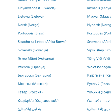
Kinyarwanda (U Rwanda)
Kiswahili (Kenya
Lietuvių (Lietuva)
Magyar (Magya
Norsk (Norge)
Nynorsk (Noreg
Português (Brasil)
Português (Port
Sesotho sa Leboa (Afrika Borwa)
Setswana (Afor
Slovenski (Slovenija)
Srpski (Rep. Srb
Te reo Māori (Aotearoa)
Tiếng Việt (Việ
Valencià (Espanya)
Wolof (Senegaal
Български (България)
Кыргызча (Кы
Монгол (Монгол)
Русский (Росси
Татар (Россия)
тоҷикӣ (Тоҷи
Հայերեն (Հայաստան)
עברית (ישראל)
درى (افغانستان)
پنجابی (پاکستان)