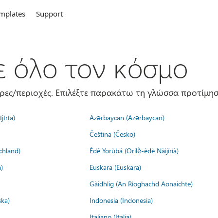
mplates
Support
σε όλο τον κόσμο
ώρες/περιοχές. Επιλέξτε παρακάτω τη γλώσσα προτίμησ
jịrịa)
Azərbaycan (Azərbaycan)
Čeština (Česko)
chland)
Èdè Yorùbá (Orilẹ̀-èdè Nàìjíríà)
)
Euskara (Euskara)
Gàidhlig (An Rìoghachd Aonaichte)
ska)
Indonesia (Indonesia)
Italiano (Italia)