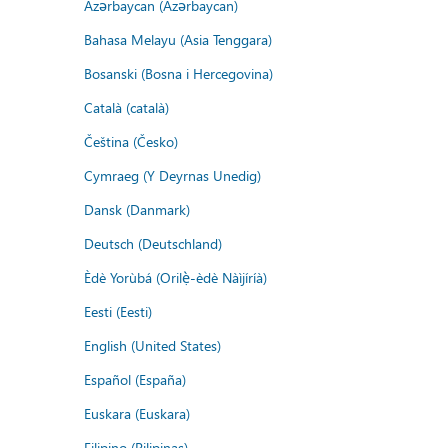
Azərbaycan (Azərbaycan)
Bahasa Melayu (Asia Tenggara)
Bosanski (Bosna i Hercegovina)
Català (català)
Čeština (Česko)
Cymraeg (Y Deyrnas Unedig)
Dansk (Danmark)
Deutsch (Deutschland)
Èdè Yorùbá (Orilẹ̀-èdè Nàìjíríà)
Eesti (Eesti)
English (United States)
Español (España)
Euskara (Euskara)
Filipino (Pilipinas)