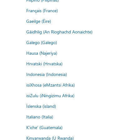
Français (France)
Gaeilge (Éire)
Gàidhlig (An Rìoghachd Aonaichte)
Galego (Galego)
Hausa (Najeriya)
Hrvatski (Hrvatska)
Indonesia (Indonesia)
isiXhosa (eMzantsi Afrika)
isiZulu (iNingizimu Afrika)
Íslenska (ísland)
Italiano (Italia)
K'iche' (Guatemala)
Kinyarwanda (U Rwanda)