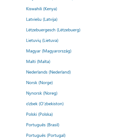
Kiswahili (Kenya)
Latviešu (Latvija)
Lëtzebuergesch (Lëtzebuerg)
Lietuvių (Lietuva)
Magyar (Magyarország)
Malti (Malta)
Nederlands (Nederland)
Norsk (Norge)
Nynorsk (Noreg)
o'zbek (O'zbekiston)
Polski (Polska)
Português (Brasil)
Português (Portugal)