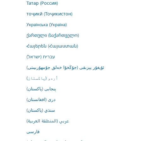
Татар (Россия)
тоҷикӣ (Тоҷикистон)
Українська (Україна)
ქართული (საქართველო)
Հայերեն (Հայաստան)
עברית (ישראל)
ئۇيغۇر يېزىقى (جۇڭخۇا خەلق جۇمھۇرىيىتى)
اُردو (پاکستان)
پنجابی (پاکستان)
درى (افغانستان)
سنڌي (پاکستان)
عربي (المنطقة العربية)
فارسى