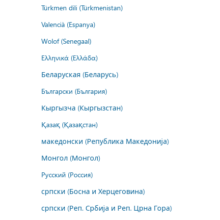
Türkmen dili (Türkmenistan)
Valencià (Espanya)
Wolof (Senegaal)
Ελληνικά (Ελλάδα)
Беларуская (Беларусь)
Български (България)
Кыргызча (Кыргызстан)
Қазақ (Қазақстан)
македонски (Република Македонија)
Монгол (Монгол)
Русский (Россия)
српски (Босна и Херцеговина)
српски (Реп. Србија и Реп. Црна Гора)