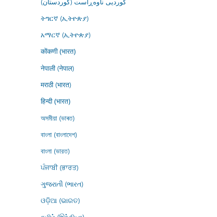
کوردیی ناوەڕاست (کوردستان)
ትግርኛ (ኢትዮጵያ)
አማርኛ (ኢትዮጵያ)
कोंकणी (भारत)
नेपाली (नेपाल)
मराठी (भारत)
हिन्दी (भारत)
অসমীয়া (ভাৰত)
বাংলা (বাংলাদেশ)
বাংলা (ভারত)
ਪੰਜਾਬੀ (ਭਾਰਤ)
ગુજરાતી (ભારત)
ଓଡ଼ିଆ (ଭାରତ)
தமிழ் (இந்தியா)