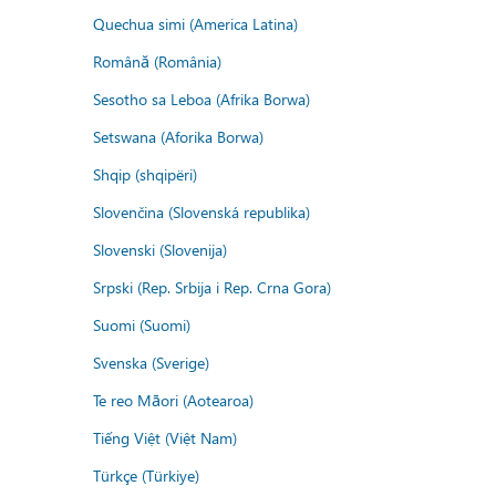
Quechua simi (America Latina)
Română (România)
Sesotho sa Leboa (Afrika Borwa)
Setswana (Aforika Borwa)
Shqip (shqipëri)
Slovenčina (Slovenská republika)
Slovenski (Slovenija)
Srpski (Rep. Srbija i Rep. Crna Gora)
Suomi (Suomi)
Svenska (Sverige)
Te reo Māori (Aotearoa)
Tiếng Việt (Việt Nam)
Türkçe (Türkiye)