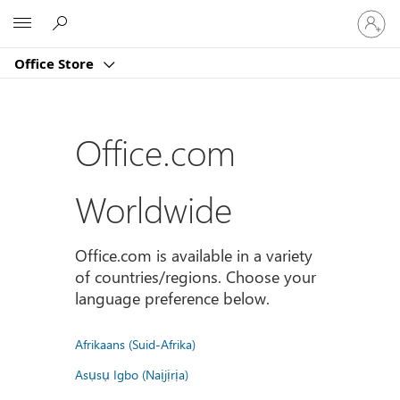
Sign
Microsoft
in
to
Office Store
your
account
Office.com
Worldwide
Office.com is available in a variety
of countries/regions. Choose your
language preference below.
Afrikaans (Suid-Afrika)
Asụsụ Igbo (Naịjịrịa)