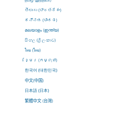
తెలుగు (భారతదేశం)
ಕನ್ನಡ (ಭಾರತ)
മലയാളം (ഇന്ത്യ)
සිංහල (ශ්‍රී ලංකාව)
ไทย (ไทย)
ខ្មែរ (កម្ពុជា)
한국어 (대한민국)
中文(中国)
日本語 (日本)
繁體中文 (台灣)