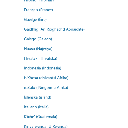
Français (France)
Gaeilge (Éire)
Gàidhlig (An Rìoghachd Aonaichte)
Galego (Galego)
Hausa (Najeriya)
Hrvatski (Hrvatska)
Indonesia (Indonesia)
isiXhosa (eMzantsi Afrika)
isiZulu (iNingizimu Afrika)
Íslenska (ísland)
Italiano (Italia)
K'iche' (Guatemala)
Kinyarwanda (U Rwanda)