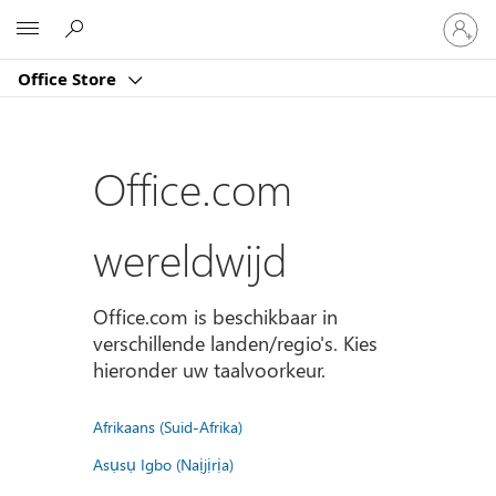
Meld
Microsoft
je
aan
Office Store
bij
je
account
Office.com
wereldwijd
Office.com is beschikbaar in
verschillende landen/regio's. Kies
hieronder uw taalvoorkeur.
Afrikaans (Suid-Afrika)
Asụsụ Igbo (Naịjịrịa)