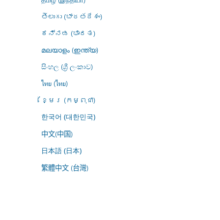
తెలుగు (భారతదేశం)
ಕನ್ನಡ (ಭಾರತ)
മലയാളം (ഇന്ത്യ)
සිංහල (ශ්‍රී ලංකාව)
ไทย (ไทย)
ខ្មែរ (កម្ពុជា)
한국어 (대한민국)
中文(中国)
日本語 (日本)
繁體中文 (台灣)