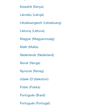
Kiswahili (Kenya)
Latviešu (Latvija)
Lëtzebuergesch (Lëtzebuerg)
Lietuvių (Lietuva)
Magyar (Magyarország)
Malti (Malta)
Nederlands (Nederland)
Norsk (Norge)
Nynorsk (Noreg)
o'zbek (O'zbekiston)
Polski (Polska)
Português (Brasil)
Português (Portugal)