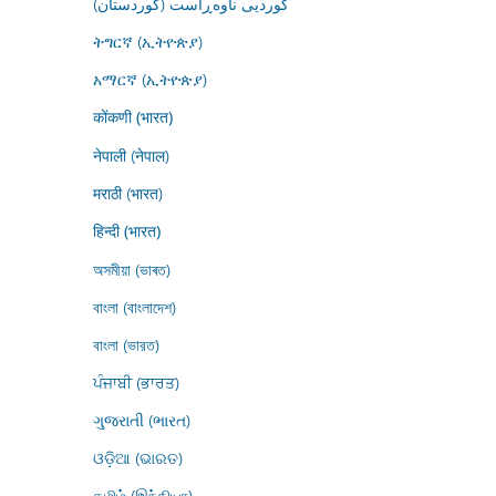
کوردیی ناوەڕاست (کوردستان)
ትግርኛ (ኢትዮጵያ)
አማርኛ (ኢትዮጵያ)
कोंकणी (भारत)
नेपाली (नेपाल)
मराठी (भारत)
हिन्दी (भारत)
অসমীয়া (ভাৰত)
বাংলা (বাংলাদেশ)
বাংলা (ভারত)
ਪੰਜਾਬੀ (ਭਾਰਤ)
ગુજરાતી (ભારત)
ଓଡ଼ିଆ (ଭାରତ)
தமிழ் (இந்தியா)