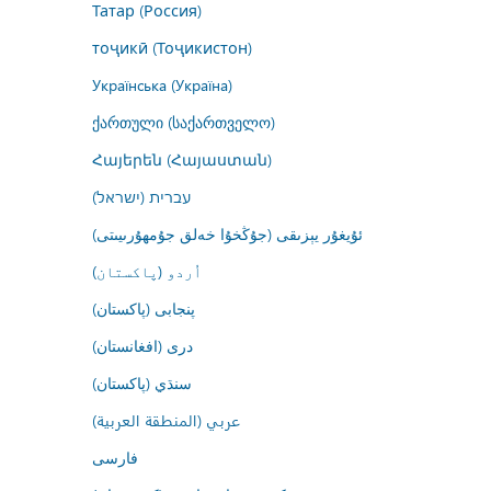
Татар (Россия)
тоҷикӣ (Тоҷикистон)
Українська (Україна)
ქართული (საქართველო)
Հայերեն (Հայաստան)
עברית (ישראל)
ئۇيغۇر يېزىقى (جۇڭخۇا خەلق جۇمھۇرىيىتى)
اُردو (پاکستان)
پنجابی (پاکستان)
درى (افغانستان)
سنڌي (پاکستان)
عربي (المنطقة العربية)
فارسى