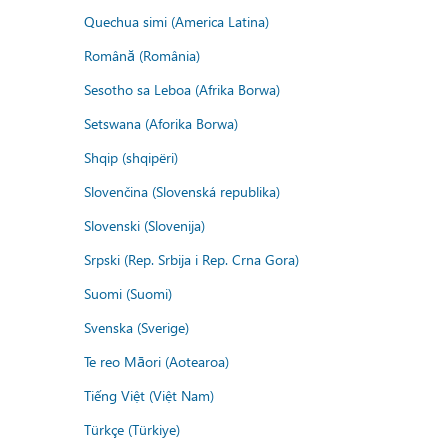
Quechua simi (America Latina)
Română (România)
Sesotho sa Leboa (Afrika Borwa)
Setswana (Aforika Borwa)
Shqip (shqipëri)
Slovenčina (Slovenská republika)
Slovenski (Slovenija)
Srpski (Rep. Srbija i Rep. Crna Gora)
Suomi (Suomi)
Svenska (Sverige)
Te reo Māori (Aotearoa)
Tiếng Việt (Việt Nam)
Türkçe (Türkiye)