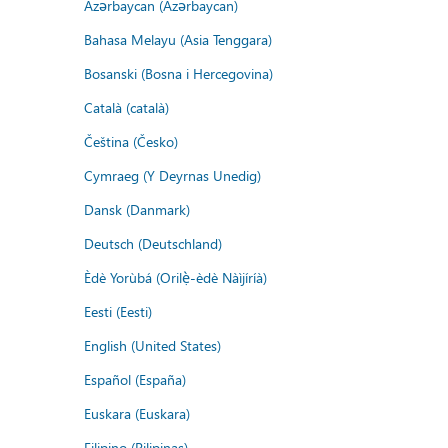
Azərbaycan (Azərbaycan)
Bahasa Melayu (Asia Tenggara)
Bosanski (Bosna i Hercegovina)
Català (català)
Čeština (Česko)
Cymraeg (Y Deyrnas Unedig)
Dansk (Danmark)
Deutsch (Deutschland)
Èdè Yorùbá (Orilẹ̀-èdè Nàìjíríà)
Eesti (Eesti)
English (United States)
Español (España)
Euskara (Euskara)
Filipino (Pilipinas)