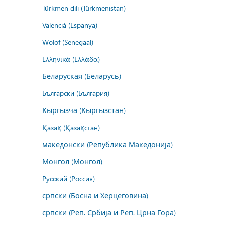
Türkmen dili (Türkmenistan)
Valencià (Espanya)
Wolof (Senegaal)
Ελληνικά (Ελλάδα)
Беларуская (Беларусь)
Български (България)
Кыргызча (Кыргызстан)
Қазақ (Қазақстан)
македонски (Република Македонија)
Монгол (Монгол)
Русский (Россия)
српски (Босна и Херцеговина)
српски (Реп. Србија и Реп. Црна Гора)