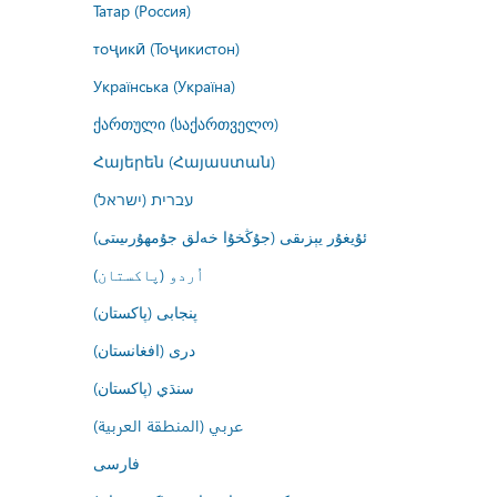
Татар (Россия)
тоҷикӣ (Тоҷикистон)
Українська (Україна)
ქართული (საქართველო)
Հայերեն (Հայաստան)
עברית (ישראל)
ئۇيغۇر يېزىقى (جۇڭخۇا خەلق جۇمھۇرىيىتى)
اُردو (پاکستان)
پنجابی (پاکستان)
درى (افغانستان)
سنڌي (پاکستان)
عربي (المنطقة العربية)
فارسى