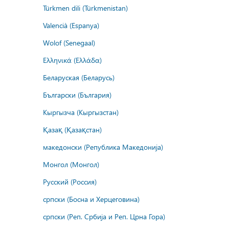
Türkmen dili (Türkmenistan)
Valencià (Espanya)
Wolof (Senegaal)
Ελληνικά (Ελλάδα)
Беларуская (Беларусь)
Български (България)
Кыргызча (Кыргызстан)
Қазақ (Қазақстан)
македонски (Република Македонија)
Монгол (Монгол)
Русский (Россия)
српски (Босна и Херцеговина)
српски (Реп. Србија и Реп. Црна Гора)