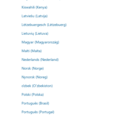
Kiswahili (Kenya)
Latviešu (Latvija)
Lëtzebuergesch (Lëtzebuerg)
Lietuvių (Lietuva)
Magyar (Magyarország)
Malti (Malta)
Nederlands (Nederland)
Norsk (Norge)
Nynorsk (Noreg)
o'zbek (O'zbekiston)
Polski (Polska)
Português (Brasil)
Português (Portugal)