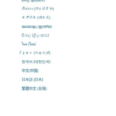
తెలుగు (భారతదేశం)
ಕನ್ನಡ (ಭಾರತ)
മലയാളം (ഇന്ത്യ)
සිංහල (ශ්‍රී ලංකාව)
ไทย (ไทย)
ខ្មែរ (កម្ពុជា)
한국어 (대한민국)
中文(中国)
日本語 (日本)
繁體中文 (台灣)