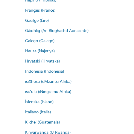
Français (France)
Gaeilge (Éire)
Gàidhlig (An Rìoghachd Aonaichte)
Galego (Galego)
Hausa (Najeriya)
Hrvatski (Hrvatska)
Indonesia (Indonesia)
isiXhosa (eMzantsi Afrika)
isiZulu (iNingizimu Afrika)
Íslenska (ísland)
Italiano (Italia)
K'iche' (Guatemala)
Kinyarwanda (U Rwanda)