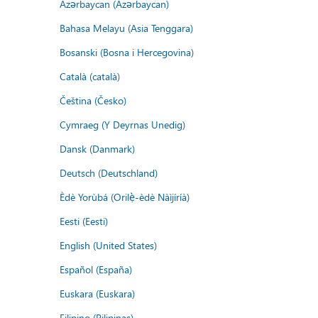
Azərbaycan (Azərbaycan)
Bahasa Melayu (Asia Tenggara)
Bosanski (Bosna i Hercegovina)
Català (català)
Čeština (Česko)
Cymraeg (Y Deyrnas Unedig)
Dansk (Danmark)
Deutsch (Deutschland)
Èdè Yorùbá (Orilẹ̀-èdè Nàìjíríà)
Eesti (Eesti)
English (United States)
Español (España)
Euskara (Euskara)
Filipino (Pilipinas)