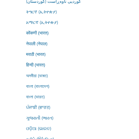
کوردیی ناوەڕاست (کوردستان)
ትግርኛ (ኢትዮጵያ)
አማርኛ (ኢትዮጵያ)
कोंकणी (भारत)
नेपाली (नेपाल)
मराठी (भारत)
हिन्दी (भारत)
অসমীয়া (ভাৰত)
বাংলা (বাংলাদেশ)
বাংলা (ভারত)
ਪੰਜਾਬੀ (ਭਾਰਤ)
ગુજરાતી (ભારત)
ଓଡ଼ିଆ (ଭାରତ)
தமிழ் (இந்தியா)