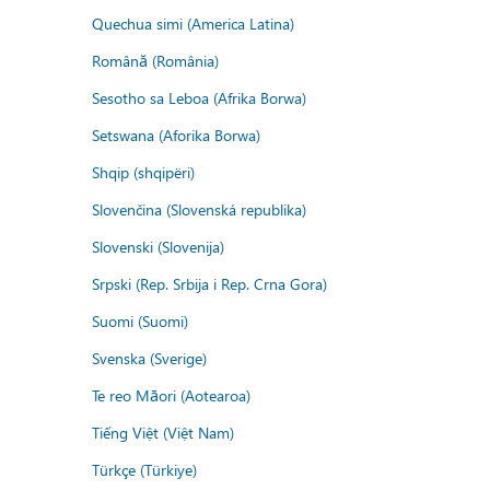
Quechua simi (America Latina)
Română (România)
Sesotho sa Leboa (Afrika Borwa)
Setswana (Aforika Borwa)
Shqip (shqipëri)
Slovenčina (Slovenská republika)
Slovenski (Slovenija)
Srpski (Rep. Srbija i Rep. Crna Gora)
Suomi (Suomi)
Svenska (Sverige)
Te reo Māori (Aotearoa)
Tiếng Việt (Việt Nam)
Türkçe (Türkiye)