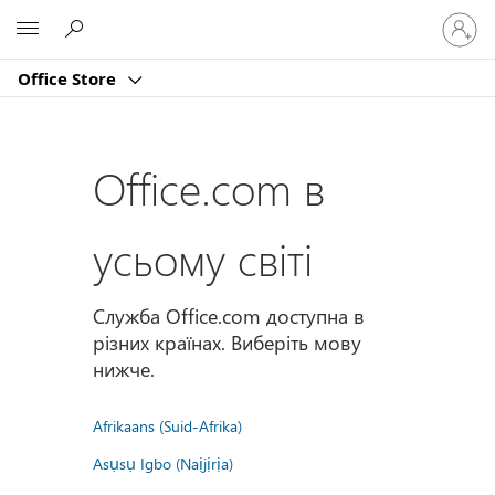
Увійдіт
Microsoft
у
свій
Office Store
обліко
запис
Office.com в
усьому світі
Служба Office.com доступна в
різних країнах. Виберіть мову
нижче.
Afrikaans (Suid-Afrika)
Asụsụ Igbo (Naịjịrịa)