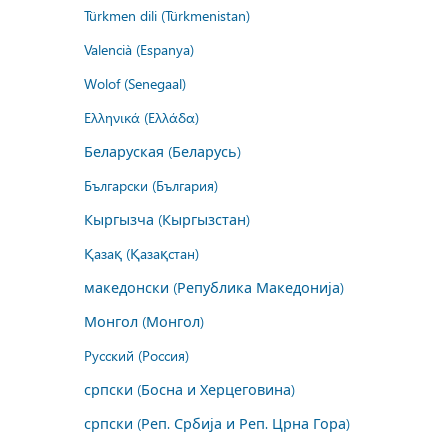
Türkmen dili (Türkmenistan)
Valencià (Espanya)
Wolof (Senegaal)
Ελληνικά (Ελλάδα)
Беларуская (Беларусь)
Български (България)
Кыргызча (Кыргызстан)
Қазақ (Қазақстан)
македонски (Република Македонија)
Монгол (Монгол)
Русский (Россия)
српски (Босна и Херцеговина)
српски (Реп. Србија и Реп. Црна Гора)