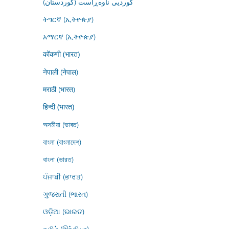
کوردیی ناوەڕاست (کوردستان)
ትግርኛ (ኢትዮጵያ)
አማርኛ (ኢትዮጵያ)
कोंकणी (भारत)
नेपाली (नेपाल)
मराठी (भारत)
हिन्दी (भारत)
অসমীয়া (ভাৰত)
বাংলা (বাংলাদেশ)
বাংলা (ভারত)
ਪੰਜਾਬੀ (ਭਾਰਤ)
ગુજરાતી (ભારત)
ଓଡ଼ିଆ (ଭାରତ)
தமிழ் (இந்தியா)