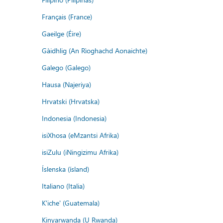
Français (France)
Gaeilge (Éire)
Gàidhlig (An Rìoghachd Aonaichte)
Galego (Galego)
Hausa (Najeriya)
Hrvatski (Hrvatska)
Indonesia (Indonesia)
isiXhosa (eMzantsi Afrika)
isiZulu (iNingizimu Afrika)
Íslenska (ísland)
Italiano (Italia)
K'iche' (Guatemala)
Kinyarwanda (U Rwanda)