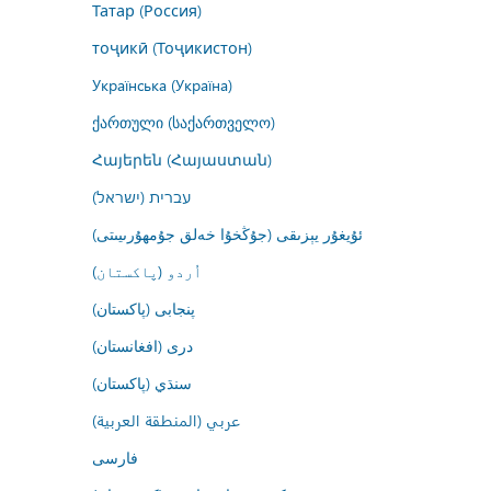
Татар (Россия)
тоҷикӣ (Тоҷикистон)
Українська (Україна)
ქართული (საქართველო)
Հայերեն (Հայաստան)
עברית (ישראל)
ئۇيغۇر يېزىقى (جۇڭخۇا خەلق جۇمھۇرىيىتى)
اُردو (پاکستان)
پنجابی (پاکستان)
درى (افغانستان)
سنڌي (پاکستان)
عربي (المنطقة العربية)
فارسى