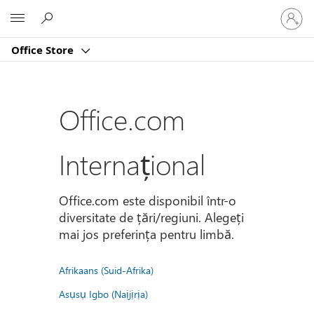
Conectaț
Microsoft
vă
la
Office Store
contul
dvs.
Office.com
Internațional
Office.com este disponibil într-o
diversitate de țări/regiuni. Alegeți
mai jos preferința pentru limbă.
Afrikaans (Suid-Afrika)
Asụsụ Igbo (Naịjịrịa)