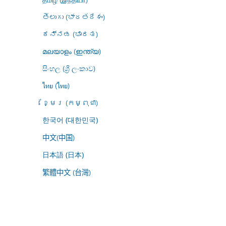
తెలుగు (భారతదేశం)
ಕನ್ನಡ (ಭಾರತ)
മലയാളം (ഇന്ത്യ)
සිංහල (ශ්‍රී ලංකාව)
ไทย (ไทย)
ខ្មែរ (កម្ពុជា)
한국어 (대한민국)
中文(中国)
日本語 (日本)
繁體中文 (台灣)