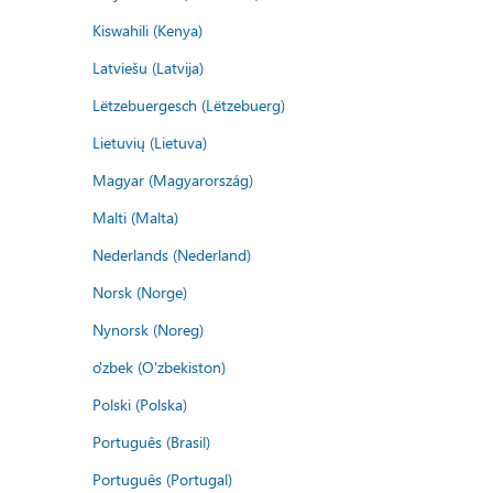
Kiswahili (Kenya)
Latviešu (Latvija)
Lëtzebuergesch (Lëtzebuerg)
Lietuvių (Lietuva)
Magyar (Magyarország)
Malti (Malta)
Nederlands (Nederland)
Norsk (Norge)
Nynorsk (Noreg)
o'zbek (O'zbekiston)
Polski (Polska)
Português (Brasil)
Português (Portugal)