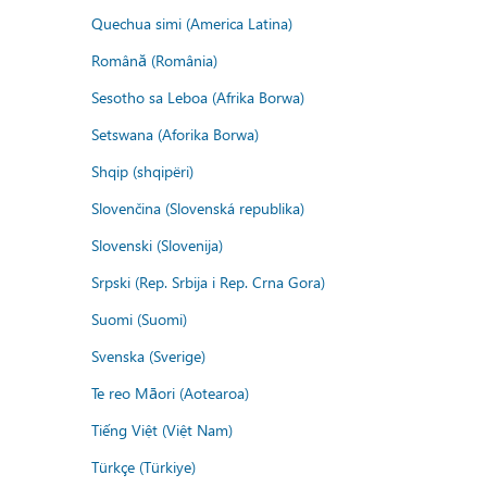
Quechua simi (America Latina)
Română (România)
Sesotho sa Leboa (Afrika Borwa)
Setswana (Aforika Borwa)
Shqip (shqipëri)
Slovenčina (Slovenská republika)
Slovenski (Slovenija)
Srpski (Rep. Srbija i Rep. Crna Gora)
Suomi (Suomi)
Svenska (Sverige)
Te reo Māori (Aotearoa)
Tiếng Việt (Việt Nam)
Türkçe (Türkiye)