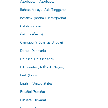
Azərbaycan (Azərbaycan)
Bahasa Melayu (Asia Tenggara)
Bosanski (Bosna i Hercegovina)
Català (català)
Čeština (Česko)
Cymraeg (Y Deyrnas Unedig)
Dansk (Danmark)
Deutsch (Deutschland)
Èdè Yorùbá (Orilẹ̀-èdè Nàìjíríà)
Eesti (Eesti)
English (United States)
Español (España)
Euskara (Euskara)
Filipino (Pilipinas)